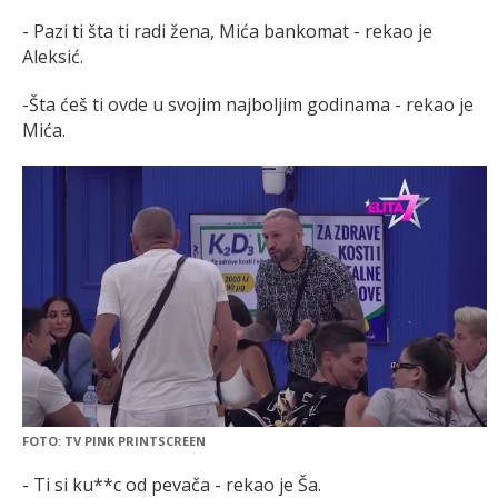
- Pazi ti šta ti radi žena, Mića bankomat - rekao je
Aleksić.
-Šta ćeš ti ovde u svojim najboljim godinama - rekao je
Mića.
FOTO: TV PINK PRINTSCREEN
- Ti si ku**c od pevača - rekao je Ša.