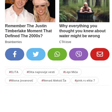
#
ELITA
#
Elita najnovije vesti
#
Lepi Mića
#
Miona Jovanović
#
Nenad Aleksić Ša
#
pink.rs elita 7