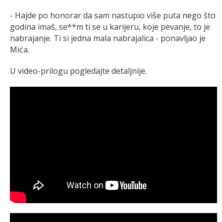
- Hajde po honorar da sam nastupio više puta nego što
godina imaš, se**m ti se u karijeru, koje pevanje, to je
nabrajanje. Ti si jedna mala nabrajalica - ponavljao je
Mića.
U video-prilogu pogledajte detaljnije.