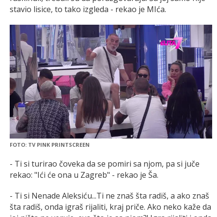
stavio lisice, to tako izgleda - rekao je MIća.
FOTO: TV PINK PRINTSCREEN
- Ti si turirao čoveka da se pomiri sa njom, pa si juče
rekao: "Ići će ona u Zagreb" - rekao je Ša.
- Ti si Nenade Aleksiću...Ti ne znaš šta radiš, a ako znaš
šta radiš, onda igraš rijaliti, kraj priče. Ako neko kaže da