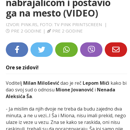
nabrajalicom i postavio
LIFESTYLE
ga na mesto (VIDEO)
EXTRA
IZVOR: PINK.RS, FOTO: TV PINK PRINTSCREEN
|
PRE 2 GODINE
|
PRE 2 GODINE
Ore se zidovi!
Voditelj
Milan Milošević
dao je reč
Lepom Mići
kako bi
dao svoj sud o odnosu
Mione Jovanović
i
Nenada
Aleksića Ša
.
- Ja mislim da njih dvoje ne treba da budu zajedno dva
minuta, a ne u vezi...I Ša i Miona, nisu imali prekid, nego
ulaze iz veze u vezu. Zna se kako se raskida, oni nisu
raskinuli, trebali su da porazgovaraju. Ša joj samo nije