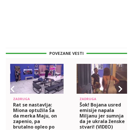
POVEZANE VESTI
ZADRUGA
ZADRUGA
Rat se nastavlja:
Šok! Bojana usred
Miona optužila Ša
emisije napala
da merka Maju, on
Miljanu jer sumnja
zapenio, pa
da je ukrala ženske
brutalno opleo po
stvari! (VIDEO)