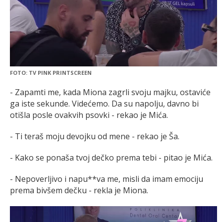
FOTO: TV PINK PRINTSCREEN
- Zapamti me, kada Miona zagrli svoju majku, ostaviće
ga iste sekunde. Videćemo. Da su napolju, davno bi
otišla posle ovakvih psovki - rekao je Mića.
- Ti teraš moju devojku od mene - rekao je Ša.
- Kako se ponaša tvoj dečko prema tebi - pitao je Mića.
- Nepoverljivo i napu**va me, misli da imam emociju
prema bivšem dečku - rekla je Miona.