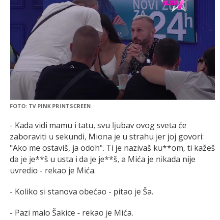
FOTO: TV PINK PRINTSCREEN
- Kada vidi mamu i tatu, svu ljubav ovog sveta će
zaboraviti u sekundi, Miona je u strahu jer joj govori:
"Ako me ostaviš, ja odoh". Ti je nazivaš ku**om, ti kažeš
da je je**š u usta i da je je**š, a Mića je nikada nije
uvredio - rekao je Mića.
- Koliko si stanova obećao - pitao je Ša.
- Pazi malo Šakice - rekao je Mića.