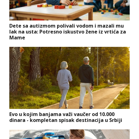
Dete sa autizmom polivali vodom i mazali mu
lak na usta: Potresno iskustvo žene iz vrtića za
Mame
Evo u kojim banjama važi vaučer od 10.000
dinara - kompletan spisak destinacija u Srbiji