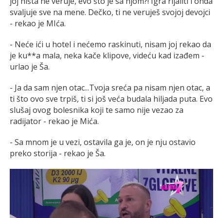
joj ništa ne veruje, evo što je sa njom?! Igra rijaliti i onda
svaljuje sve na mene. Dečko, ti ne veruješ svojoj devojci
- rekao je MIća.
- Neće ići u hotel i nećemo raskinuti, nisam joj rekao da
je ku**a mala, neka kače klipove, videću kad izađem -
urlao je Ša.
- Ja da sam njen otac...Tvoja sreća pa nisam njen otac, a
ti što ovo sve trpiš, ti si još veća budala hiljada puta. Evo
slušaj ovog bolesnika koji te samo nije vezao za
radijator - rekao je Mića.
- Sa mnom je u vezi, ostavila ga je, on je nju ostavio
preko storija - rekao je Ša.