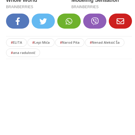
#
ELITA
#
Lepi Mića
#
Narod Pita
#
Nenad Aleksić Ša
#
ana radulović