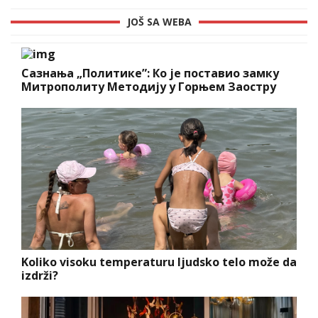
JOŠ SA WEBA
Сазнања „Политике”: Ко је поставио замку
Митрополиту Методију у Горњем Заостру
Koliko visoku temperaturu ljudsko telo može da
izdrži?