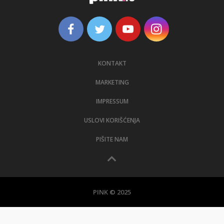
KONTAKT
MARKETING
IMPRESSUM
USLOVI KORIŠĆENJA
PIŠITE NAM
PINK © 2025