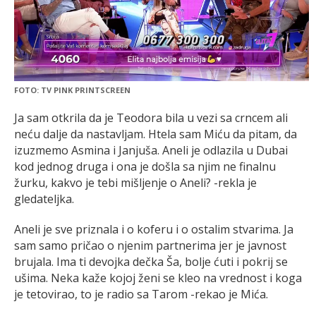
FOTO: TV PINK PRINTSCREEN
Ja sam otkrila da je Teodora bila u vezi sa crncem ali
neću dalje da nastavljam. Htela sam Miću da pitam, da
izuzmemo Asmina i Janjuša. Aneli je odlazila u Dubai
kod jednog druga i ona je došla sa njim ne finalnu
žurku, kakvo je tebi mišljenje o Aneli? -rekla je
gledateljka.
Aneli je sve priznala i o koferu i o ostalim stvarima. Ja
sam samo pričao o njenim partnerima jer je javnost
brujala. Ima ti devojka dečka Ša, bolje ćuti i pokrij se
ušima. Neka kaže kojoj ženi se kleo na vrednost i koga
je tetovirao, to je radio sa Tarom -rekao je Mića.