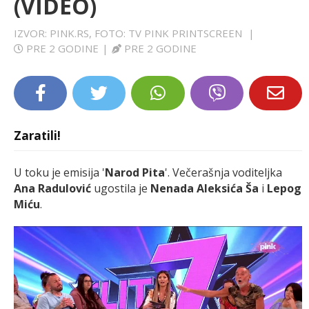
(VIDEO)
LIFESTYLE
IZVOR: PINK.RS, FOTO: TV PINK PRINTSCREEN
|
PRE 2 GODINE
|
PRE 2 GODINE
EXTRA
Zaratili!
U toku je emisija '
Narod Pita
'. Večerašnja voditeljka
Ana Radulović
ugostila je
Nenada Aleksića Ša
i
Lepog
Miću
.