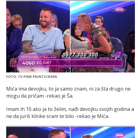
FOTO: TV PINK PRINTSCREEN
Mića ima devojku, to ja samo znam, ni za šta drugo ne
mogu da pričam -rekao je Ša.
Imam ih 10 ako ja to želim, nađi devojku svojih godina a
ne da juriš klinke sram te bilo -rekao je Mića.