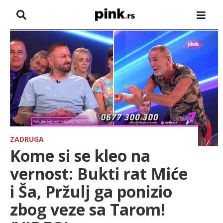
NASLOVNA
VESTI
ZADRUGA
SHOWBIZ
HRONIKA
ZADRUGA
Kome si se kleo na
FARMERI
vernost: Bukti rat Miće
i Ša, Pržulj ga ponizio
TV
zbog veze sa Tarom!
SPORT