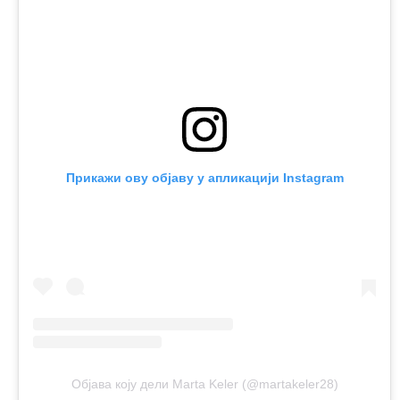
Прикажи ову објаву у апликацији Instagram
Објава коју дели Marta Keler (@martakeler28)