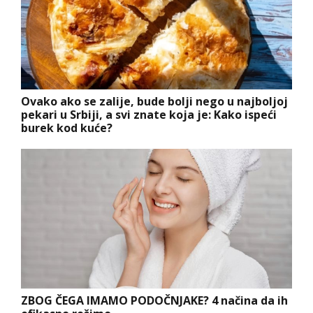
Ovako ako se zalije, bude bolji nego u najboljoj
pekari u Srbiji, a svi znate koja je: Kako ispeći
burek kod kuće?
ZBOG ČEGA IMAMO PODOČNJAKE? 4 načina da ih