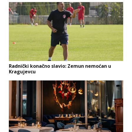
Radnički konačno slavio: Zemun nemoćan u
Kragujevcu