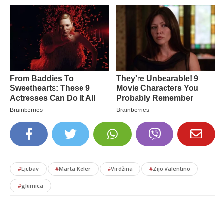
#
Ljubav
#
Marta Keler
#
Virdžina
#
Zijo Valentino
#
glumica