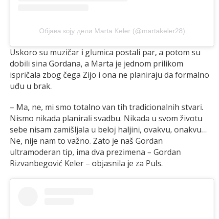
Објава коју дели Marta Keler (@martakeler28)
Uskoro su muzičar i glumica postali par, a potom su
dobili sina Gordana, a Marta je jednom prilikom
ispričala zbog čega Zijo i ona ne planiraju da formalno
uđu u brak.
– Ma, ne, mi smo totalno van tih tradicionalnih stvari.
Nismo nikada planirali svadbu. Nikada u svom životu
sebe nisam zamišljala u beloj haljini, ovakvu, onakvu…
Ne, nije nam to važno. Zato je naš Gordan
ultramoderan tip, ima dva prezimena – Gordan
Rizvanbegović Keler – objasnila je za Puls.