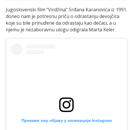
Jugoslovenski film "Virdžina" Srđana Karanovića iz 1991.
doneo nam je potresnu priču o odrastanju devojčica
koje su bile prinuđene da odrastaju kao dečaci, a u
njemu je nezaboravnu ulogu odigrala Marta Keler.
Прикажи ову објаву у апликацији Instagram