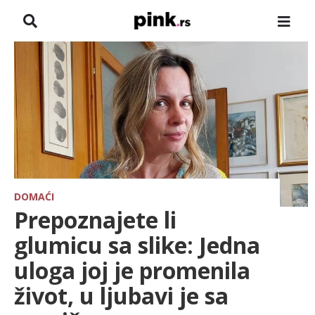
NASLOVNA
VESTI
ZADRUGA
SHOWBIZ
HRONIKA
DOMAĆI
Prepoznajete li
FARMERI
glumicu sa slike: Jedna
uloga joj je promenila
TV
život, u ljubavi je sa
SPORT