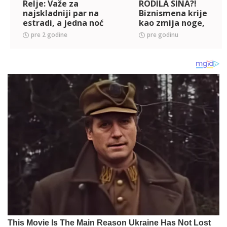
Relje: Važe za
RODILA SINA?!
najskladniji par na
Biznismena krije
estradi, a jedna noć
kao zmija noge,
im je promenila
nikad srećnija nije
pre 2 godine
pre godinu
život
bila u životu (FOTO)