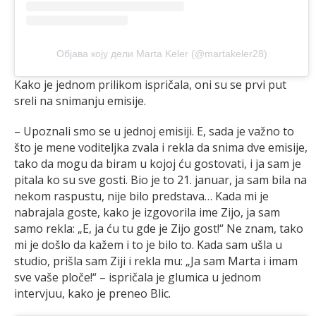
Објава коју дели Marta Keler (@martakeler28)
Kako je jednom prilikom ispričala, oni su se prvi put
sreli na snimanju emisije.
– Upoznali smo se u jednoj emisiji. E, sada je važno to
što je mene voditeljka zvala i rekla da snima dve emisije,
tako da mogu da biram u kojoj ću gostovati, i ja sam je
pitala ko su sve gosti. Bio je to 21. januar, ja sam bila na
nekom raspustu, nije bilo predstava… Kada mi je
nabrajala goste, kako je izgovorila ime Zijo, ja sam
samo rekla: „E, ja ću tu gde je Zijo gost!“ Ne znam, tako
mi je došlo da kažem i to je bilo to. Kada sam ušla u
studio, prišla sam Ziji i rekla mu: „Ja sam Marta i imam
sve vaše ploče!“ – ispričala je glumica u jednom
intervjuu, kako je preneo Blic.