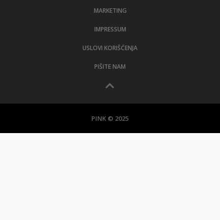
MARKETING
IMPRESSUM
USLOVI KORIŠĆENJA
PIŠITE NAM
PINK © 2025