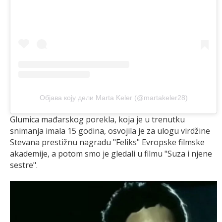
Објава коју дели Marta Keler (@martakeler28)
Glumica mađarskog porekla, koja je u trenutku
snimanja imala 15 godina, osvojila je za ulogu virdžine
Stevana prestižnu nagradu "Feliks" Evropske filmske
akademije, a potom smo je gledali u filmu "Suza i njene
sestre".