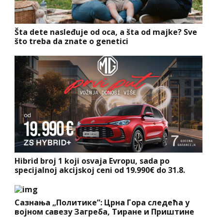
Šta dete nasleđuje od oca, a šta od majke? Sve
što treba da znate o genetici
Hibrid broj 1 koji osvaja Evropu, sada po
specijalnoj akcijskoj ceni od 19.990€ do 31.8.
Сазнања „Политике”: Црна Гора следећа у
војном савезу Загреба, Тиране и Приштине