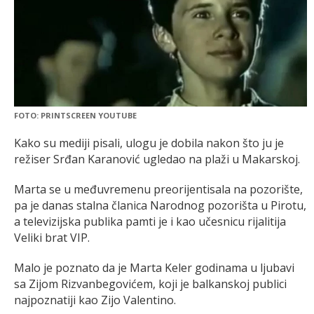
FOTO: PRINTSCREEN YOUTUBE
Kako su mediji pisali, ulogu je dobila nakon što ju je
režiser Srđan Karanović ugledao na plaži u Makarskoj.
Marta se u međuvremenu preorijentisala na pozorište,
pa je danas stalna članica Narodnog pozorišta u Pirotu,
a televizijska publika pamti je i kao učesnicu rijalitija
Veliki brat VIP.
Malo je poznato da je Marta Keler godinama u ljubavi
sa Zijom Rizvanbegovićem, koji je balkanskoj publici
najpoznatiji kao Zijo Valentino.