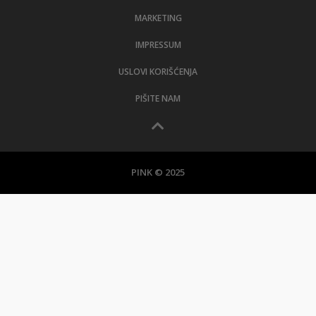
MARKETING
IMPRESSUM
USLOVI KORIŠĆENJA
PIŠITE NAM
PINK © 2025