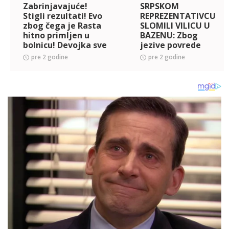
Zabrinjavajuće!
SRPSKOM
Stigli rezultati! Evo
REPREZENTATIVCU
zbog čega je Rasta
SLOMILI VILICU U
hitno primljen u
BAZENU: Zbog
bolnicu! Devojka sve
jezive povrede
vreme uz njega, a
mora na operaciju
pre 2 godine
pre 2 godine
ovo su prognoze!
(FOTO)