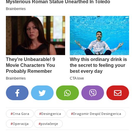
#
Crna Gora
#
Desingerica
#
Dragomir Despić Desingerica
#
Operacija
#
povlačenje