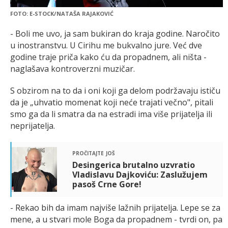
FOTO: E-STOCK/NATAŠA RAJAKOVIĆ
- Boli me uvo, ja sam bukiran do kraja godine. Naročito
u inostranstvu. U Cirihu me bukvalno jure. Već dve
godine traje priča kako ću da propadnem, ali ništa -
naglašava kontroverzni muzičar.
S obzirom na to da i oni koji ga delom podržavaju ističu
da je „uhvatio momenat koji neće trajati večno", pitali
smo ga da li smatra da na estradi ima više prijatelja ili
neprijatelja.
pročitajte još
Desingerica brutalno uzvratio
Vladislavu Dajkoviću: Zaslužujem
pasoš Crne Gore!
- Rekao bih da imam najviše lažnih prijatelja. Lepe se za
mene, a u stvari mole Boga da propadnem - tvrdi on, pa