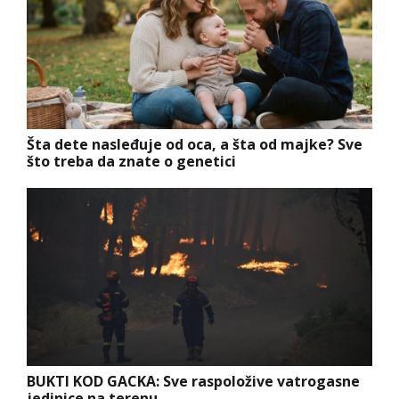
Šta dete nasleđuje od oca, a šta od majke? Sve
što treba da znate o genetici
BUKTI KOD GACKA: Sve raspoložive vatrogasne
jedinice na terenu