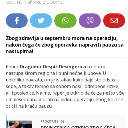
GODINE
|
PRE 2 GODINE
LIFESTYLE
EXTRA
Zbog zdravlja u septembru mora na operaciju,
nakon čega će zbog oporavka napraviti pauzu sa
nastupima!
Reper
Dragomir Despić Desingerica
trenutno
nastupa širom regiona i puni noćne klubove. U
nekoliko navrata, on je istakao kako daje sto odsto
sebe, a takav tempo sa sobom nosi i određene rizike,
ali i posledice. Naime, reper je otkrio da će za nešto više
od mesec dana morati na jednu operaciju, zbog koje će
otići i na kraću pauzu.
pročitajte još
DESINGERICA OTKRIO ZBOG ČEGA