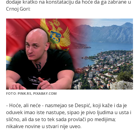
dodaje kratko na konstataciju da hoće da ga zabrane u
Crnoj Gori:
FOTO: PINK.RS, PIXABAY.COM
- Hoće, ali neće - nasmejao se Despić, koji kaže i da je
oduvek imao iste nastupe, sipao je pivo ljudima u usta i
slično, ali da se to tek sada provlači po medijima;
nikakve novine u stvari nije uveo.