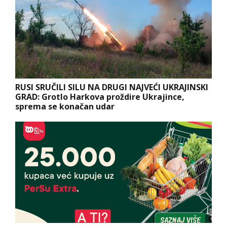
RUSI SRUČILI SILU NA DRUGI NAJVEĆI UKRAJINSKI
GRAD: Grotlo Harkova proždire Ukrajince,
sprema se konačan udar