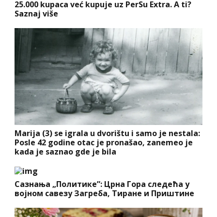
25.000 kupaca već kupuje uz PerSu Extra. A ti?
Saznaj više
Marija (3) se igrala u dvorištu i samo je nestala:
Posle 42 godine otac je pronašao, zanemeo je
kada je saznao gde je bila
Сазнања „Политике”: Црна Гора следећа у
војном савезу Загреба, Тиране и Приштине