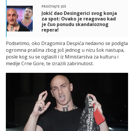
pročitajte još
Jokić dao Desingerici svog konja
za spot: Ovako je reagovao kad
je čuo ponudu skandaloznog
repera!
Podsetimo, oko Dragomira Despića nedavno se podigla
ogromna prašina zbog još jednog u nizu šok nastupa,
posle kog su se oglasili i iz Ministarstva za kulturu i
medije Crne Gore, te izrazili zabrinutost.