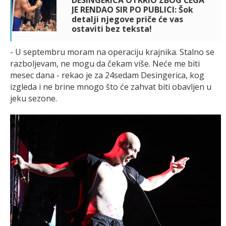
JE RENDAO SIR PO PUBLICI: Šok
detalji njegove priče će vas
ostaviti bez teksta!
- U septembru moram na operaciju krajnika. Stalno se
razboljevam, ne mogu da čekam više. Neće me biti
mesec dana - rekao je za 24sedam Desingerica, kog
izgleda i ne brine mnogo što će zahvat biti obavljen u
jeku sezone.