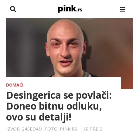
NASLOVNA
VESTI
ZADRUGA
SHOWBIZ
HRONIKA
DOMAĆI
Desingerica se povlači:
FARMERI
Doneo bitnu odluku,
ovo su detalji!
TV
IZVOR: 24SEDAM, FOTO: PINK.RS
|
PRE 2
SPORT