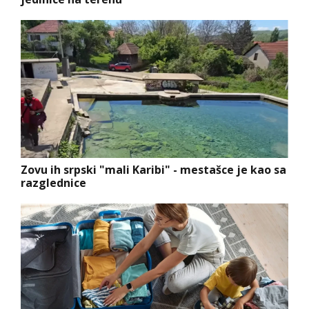
Zovu ih srpski "mali Karibi" - mestašce je kao sa
razglednice