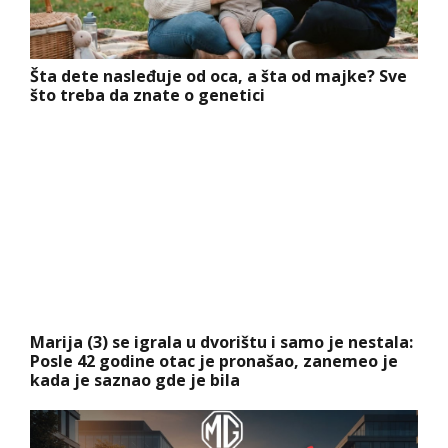
Šta dete nasleđuje od oca, a šta od majke? Sve
što treba da znate o genetici
Marija (3) se igrala u dvorištu i samo je nestala:
Posle 42 godine otac je pronašao, zanemeo je
kada je saznao gde je bila