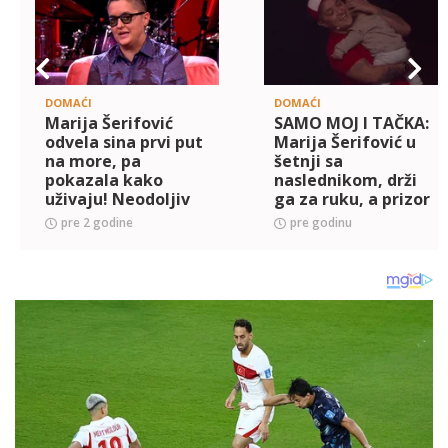
DOMAĆI
DOMAĆI
Marija Šerifović
SAMO MOJ I TAČKA:
odvela sina prvi put
Marija Šerifović u
na more, pa
šetnji sa
pokazala kako
naslednikom, drži
uživaju! Neodoljiv
ga za ruku, a prizor
prizor otopio sva
je neodoljiv (FOTO)
pre 2 godine
pre godinu
srca! (FOTO)