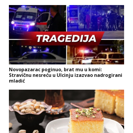
Novopazarac poginuo, brat mu u komi:
Stravičnu nesreću u Ulcinju izazvao nadrogirani
mladić