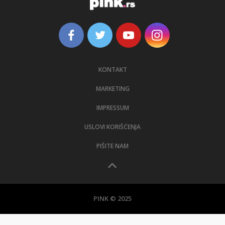
KONTAKT
MARKETING
IMPRESSUM
USLOVI KORIŠĆENJA
PIŠITE NAM
PINK © 2025