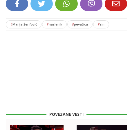
#
Marija Šerifović
#
naslenik
#
pevačica
#
sin
POVEZANE VESTI