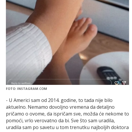
FOTO: INSTAGRAM.COM
- U Americi sam od 2014. godine, to tada nije bilo
aktuelno. Nemamo dovoljno vremena da detaljno
pričamo o ovome, da ispričam sve, možda će nekome to
pomoći, vrlo verovatno da bi. Sve što sam uradila,
uradila sam po savetu u tom trenutku najboljih doktora