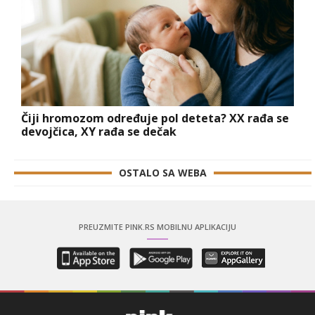
Čiji hromozom određuje pol deteta? XX rađa se
devojčica, XY rađa se dečak
OSTALO SA WEBA
PREUZMITE PINK.RS MOBILNU APLIKACIJU