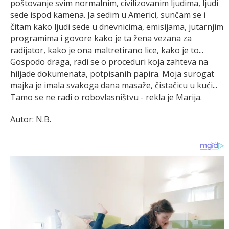
poštovanje svim normalnim, civilizovanim ljudima, ljudi
sede ispod kamena. Ja sedim u Americi, sunčam se i
čitam kako ljudi sede u dnevnicima, emisijama, jutarnjim
programima i govore kako je ta žena vezana za
radijator, kako je ona maltretirano lice, kako je to...
Gospodo draga, radi se o proceduri koja zahteva na
hiljade dokumenata, potpisanih papira. Moja surogat
majka je imala svakoga dana masaže, čistačicu u kući...
Tamo se ne radi o robovlasništvu - rekla je Marija.
Autor: N.B.