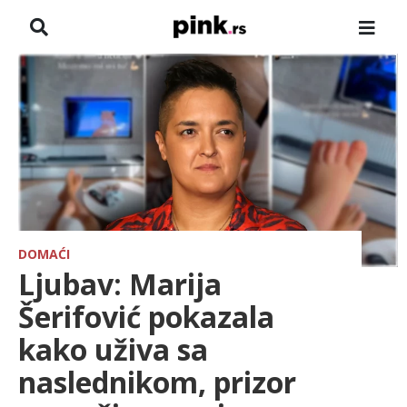
NASLOVNA
VESTI
ZADRUGA
SHOWBIZ
HRONIKA
DOMAĆI
Ljubav: Marija
FARMERI
Šerifović pokazala
kako uživa sa
TV
naslednikom, prizor
SPORT