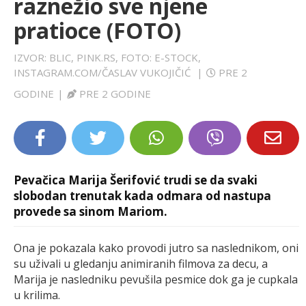
raznežio sve njene
LIFESTYLE
pratioce (FOTO)
EXTRA
IZVOR: BLIC, PINK.RS, FOTO: E-STOCK,
INSTAGRAM.COM/ČASLAV VUKOJIČIĆ
|
PRE 2
GODINE
|
PRE 2 GODINE
Pevačica Marija Šerifović trudi se da svaki
slobodan trenutak kada odmara od nastupa
provede sa sinom Mariom.
Ona je pokazala kako provodi jutro sa naslednikom, oni
su uživali u gledanju animiranih filmova za decu, a
Marija je nasledniku pevušila pesmice dok ga je cupkala
u krilima.