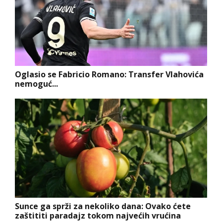
Oglasio se Fabricio Romano: Transfer Vlahovića
nemoguć...
Sunce ga sprži za nekoliko dana: Ovako ćete
zaštititi paradajz tokom najvećih vrućina