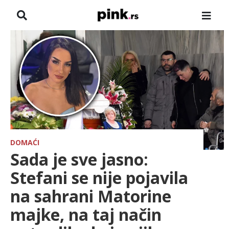
NASLOVNA
VESTI
ZADRUGA
SHOWBIZ
HRONIKA
DOMAĆI
Sada je sve jasno:
FARMERI
Stefani se nije pojavila
na sahrani Matorine
TV
majke, na taj način
SPORT