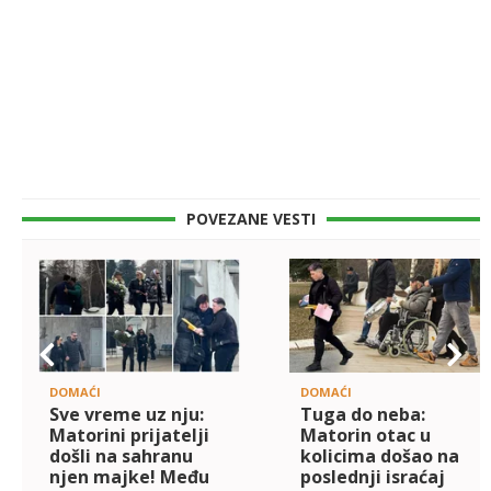
POVEZANE VESTI
DOMAĆI
DOMAĆI
Sve vreme uz nju:
Tuga do neba:
Matorini prijatelji
Matorin otac u
došli na sahranu
kolicima došao na
njen majke! Među
poslednji israćaj