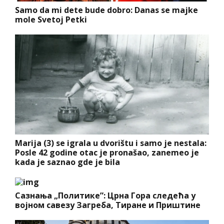
Samo da mi dete bude dobro: Danas se majke
mole Svetoj Petki
Marija (3) se igrala u dvorištu i samo je nestala:
Posle 42 godine otac je pronašao, zanemeo je
kada je saznao gde je bila
Сазнања „Политике”: Црна Гора следећа у
војном савезу Загреба, Тиране и Приштине