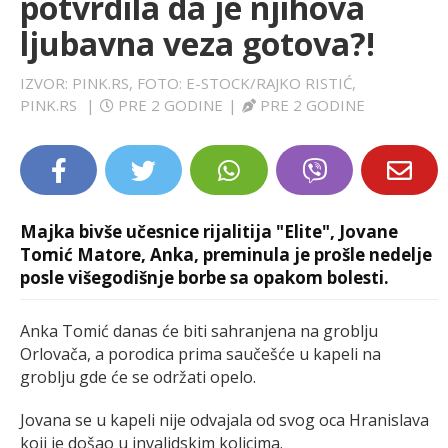
potvrdila da je njihova
LIFESTYLE
ljubavna veza gotova?!
EXTRA
IZVOR: PINK.RS, FOTO: E-STOCK/RAJKO RISTIĆ,
PINK.RS
|
PRE 2 GODINE
|
PRE 2 GODINE
Majka bivše učesnice rijalitija "Elite", Jovane
Tomić Matore, Anka, preminula je prošle nedelje
posle višegodišnje borbe sa opakom bolesti.
Anka Tomić danas će biti sahranjena na groblju
Orlovača, a porodica prima saučešće u kapeli na
groblju gde će se održati opelo.
Jovana se u kapeli nije odvajala od svog oca Hranislava
koji je došao u invalidskim kolicima.