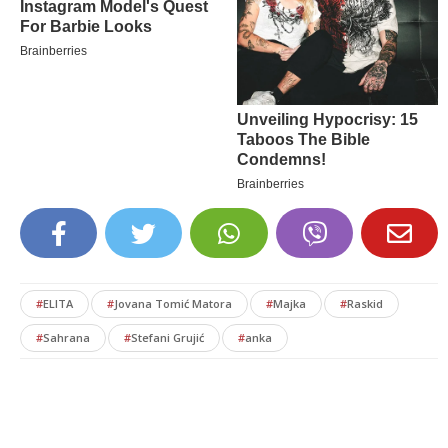
#
ELITA
#
Jovana Tomić Matora
#
Majka
#
Raskid
#
Sahrana
#
Stefani Grujić
#
anka