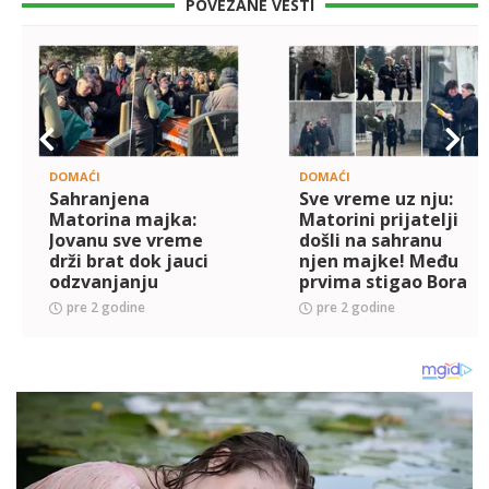
POVEZANE VESTI
DOMAĆI
DOMAĆI
Sahranjena
Sve vreme uz nju:
Matorina majka:
Matorini prijatelji
Jovanu sve vreme
došli na sahranu
drži brat dok jauci
njen majke! Među
odzvanjanju
prvima stigao Bora
grobljem
Santana, a nakon
pre 2 godine
pre 2 godine
(FOTO+VIDEO)
njega se pojavili i
ONI! (FOTO)