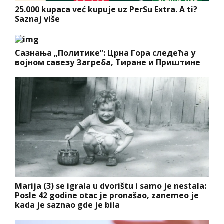
25.000 kupaca već kupuje uz PerSu Extra. A ti?
Saznaj više
Сазнања „Политике”: Црна Гора следећа у
војном савезу Загреба, Тиране и Приштине
Marija (3) se igrala u dvorištu i samo je nestala:
Posle 42 godine otac je pronašao, zanemeo je
kada je saznao gde je bila