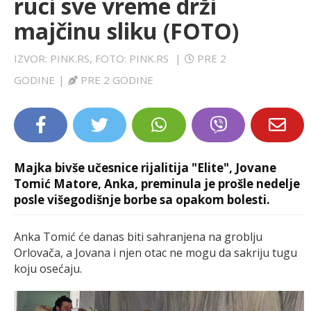
ruci sve vreme drži
LIFESTYLE
majčinu sliku (FOTO)
EXTRA
IZVOR: PINK.RS, FOTO: PINK.RS
|
PRE 2
GODINE
|
PRE 2 GODINE
Majka bivše učesnice rijalitija "Elite", Jovane
Tomić Matore, Anka, preminula je prošle nedelje
posle višegodišnje borbe sa opakom bolesti.
Anka Tomić će danas biti sahranjena na groblju
Orlovača, a Jovana i njen otac ne mogu da sakriju tugu
koju osećaju.