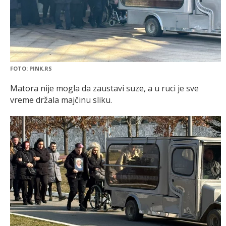
FOTO: PINK.RS
Matora nije mogla da zaustavi suze, a u ruci je sve
vreme držala majčinu sliku.