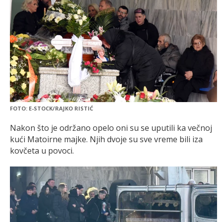
FOTO: E-STOCK/RAJKO RISTIĆ
Nakon što je održano opelo oni su se uputili ka večnoj
kući Matoirne majke. Njih dvoje su sve vreme bili iza
kovčeta u povoci.