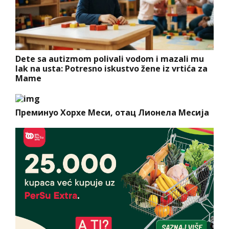
Dete sa autizmom polivali vodom i mazali mu
lak na usta: Potresno iskustvo žene iz vrtića za
Mame
Преминуо Хорхе Меси, отац Лионела Месија