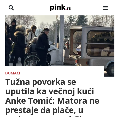
NASLOVNA
VESTI
ZADRUGA
SHOWBIZ
HRONIKA
DOMAĆI
Tužna povorka se
FARMERI
uputila ka večnoj kući
Anke Tomić: Matora ne
TV
prestaje da plače, u
SPORT