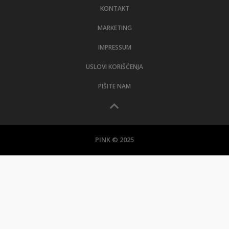
KONTAKT
MARKETING
IMPRESSUM
USLOVI KORIŠĆENJA
PIŠITE NAM
PINK © 2025