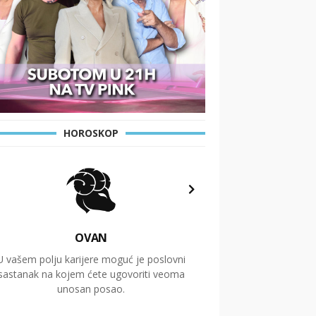
HOROSKOP
OVAN
U vašem polju karijere moguć je poslovni
Putovanja i čitav niz
sastanak na kojem ćete ugovoriti veoma
glavnu temu ovog 
unosan posao.
temelje dugoro