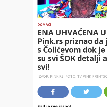
DOMAĆI
ENA UHVAĆENA U LA
Pink.rs priznao da
s Čolićevom dok je
su svi ŠOK detalji 
svi!
IZVOR: PINK.RS, FOTO: TV PINK PRINT
Sad je sve jasno!