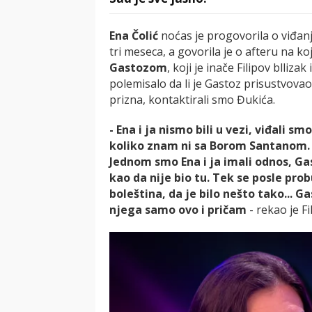
Ena Čolić
noćas je progovorila o viđan
tri meseca, a govorila je o afteru na ko
Gastozom
, koji je inače Filipov blliza
polemisalo da li je Gastoz prisustvovao
prizna, kontaktirali smo Đukića.
- Ena i ja nismo bili u vezi, viđali s
koliko znam ni sa Borom Santanom. N
Jednom smo Ena i ja imali odnos, Ga
kao da nije bio tu. Tek se posle prob
boleština, da je bilo nešto tako... G
njega samo ovo i pričam
- rekao je Fi