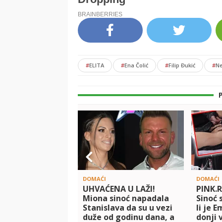
#
ELITA
#
Ena Čolić
#
Filip Đukić
#
Ne
DOMAĆI
DOMAĆI
UHVAĆENA U LAŽI!
PINK.
Miona sinoć napadala
Sinoć s
Stanislava da su u vezi
li je 
duže od godinu dana, a
donji 