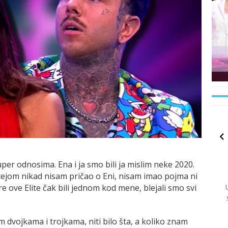
uper odnosima. Ena i ja smo bili ja mislim neke 2020.
 Matejom nikad nisam pričao o Eni, nisam imao pojma ni
re ove Elite čak bili jednom kod mene, blejali smo svi
im dvojkama i trojkama, niti bilo šta, a koliko znam