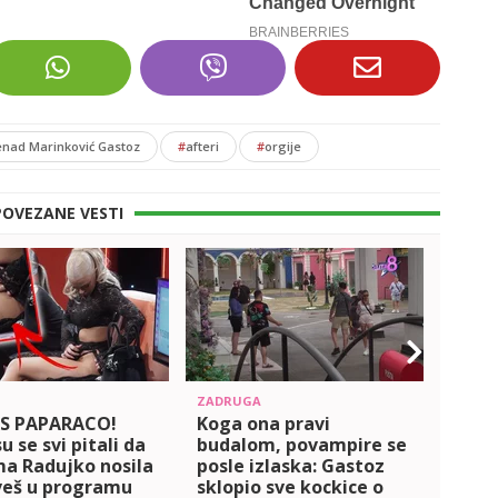
nad Marinković Gastoz
#
afteri
#
orgije
POVEZANE VESTI
ZADRUGA
ZADRU
RS PAPARACO!
Koga ona pravi
Najsr
u se svi pitali da
budalom, povampire se
posv
Ema Radujko nosila
posle izlaska: Gastoz
shvat
veš u programu
sklopio sve kockice o
ljubo