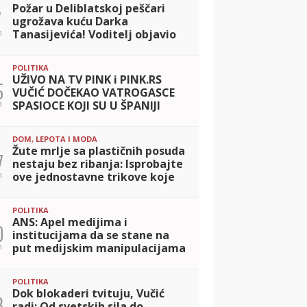
Požar u Deliblatskoj peščari
7
ugrožava kuću Darka
n
Tanasijevića! Voditelj objavio
slike i snimke: Tu sam proveo
detinjstvo, apokaliptične
POLITIKA
scene
UŽIVO NA TV PINK i PINK.RS
5
VUČIĆ DOČEKAO VATROGASCE
n
SPASIOCE KOJI SU U ŠPANIJI
GASILI POŽARE: Vi ste u tuđoj
zemlji štitili ono što pripada
DOM, LEPOTA I MODA
svima nama
Žute mrlje sa plastičnih posuda
7
nestaju bez ribanja: Isprobajte
n
ove jednostavne trikove koje
svi imaju u kući
POLITIKA
ANS: Apel medijima i
0
institucijama da se stane na
n
put medijskim manipulacijama
POLITIKA
Dok blokaderi tvituju, Vučić
3
radi: Od svetskih sila do