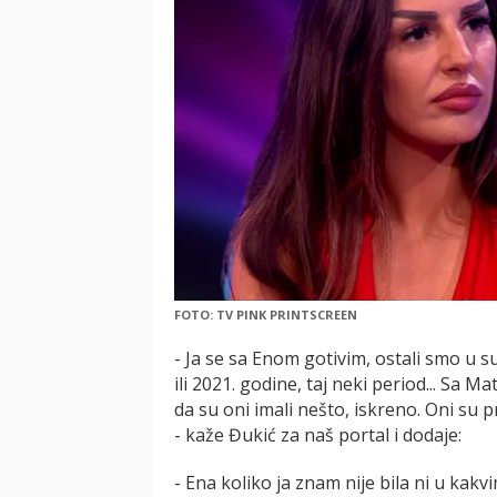
FOTO: TV PINK PRINTSCREEN
- Ja se sa Enom gotivim, ostali smo u s
ili 2021. godine, taj neki period... Sa
da su oni imali nešto, iskreno. Oni su p
- kaže Đukić za naš portal i dodaje:
- Ena koliko ja znam nije bila ni u kakv