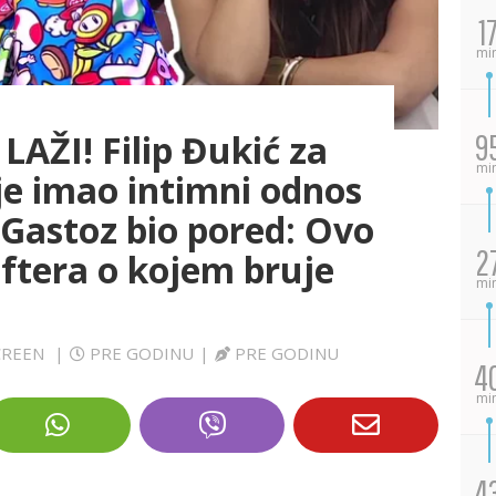
1
mi
ŽI! Filip Đukić za
9
mi
 je imao intimni odnos
 Gastoz bio pored: Ovo
2
aftera o kojem bruje
mi
SCREEN
|
PRE GODINU
|
PRE GODINU
4
mi
4