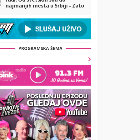
n
najmanjih mesta u Srbiji - Zato
i ima podršku
PROGRAMSKA ŠEMA