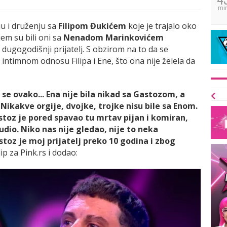
mi
ju i druženju sa
Filipom Đukićem
koje je trajalo oko
jem su bili oni sa
Nenadom Marinkovićem
k i dugogodišnji prijatelj. S obzirom na to da se
 intimnom odnosu Filipa i Ene, što ona nije želela da
mo se ovako... Ena nije bila nikad sa Gastozom, a
ikakve orgije, dvojke, trojke nisu bile sa Enom.
stoz je pored spavao tu mrtav pijan i komiran,
udio. Niko nas nije gledao, nije to neka
astoz je moj prijatelj preko 10 godina i zbog
lip za Pink.rs i dodao: