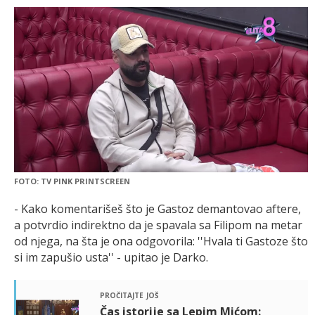
FOTO: TV PINK PRINTSCREEN
- Kako komentarišeš što je Gastoz demantovao aftere,
a potvrdio indirektno da je spavala sa Filipom na metar
od njega, na šta je ona odgovorila: ''Hvala ti Gastoze što
si im zapušio usta'' - upitao je Darko.
pročitajte još
Čas istorije sa Lepim Mićom: