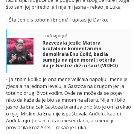
razmišlja. Moguće da je pogubljena zbog Sandre i toga
što sam joj priredio, ali nije mi jasna - rekao je Luka.
- Šta ćemo s tobom i Enom? - upitao je Darko.
pročitajte još
Razvezala jezik: Matora
brutalnim komentarima
demolirala Enu Čolić, bacila
sumnju na njen moral i otkrila
da je Gastoz drži u šaci! (VIDEO)
- Ja znam koliko je ona mene veličala napolju i mene je
gledala na jednom levelu, a Gastoza na drugom jer ja
totalno drugi život vodim. Ovde ne može da se pojavi
niko da kaže da je bio sa mnom na afteru. Nije mi bilo
jasno da Ena čak Gastoza brani za ono što je on izrekao
o njoj. Mislim da Ena nije ispoštovala Anđelu, kao ni
Anđela nju. Ja sam ćutao mesec dana, a i mene je
provlačila kroz Aneli - rekao je Luka.