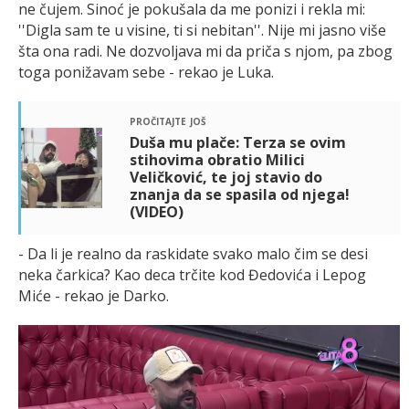
ne čujem. Sinoć je pokušala da me ponizi i rekla mi:
''Digla sam te u visine, ti si nebitan''. Nije mi jasno više
šta ona radi. Ne dozvoljava mi da priča s njom, pa zbog
toga ponižavam sebe - rekao je Luka.
pročitajte još
Duša mu plače: Terza se ovim
stihovima obratio Milici
Veličković, te joj stavio do
znanja da se spasila od njega!
(VIDEO)
- Da li je realno da raskidate svako malo čim se desi
neka čarkica? Kao deca trčite kod Đedovića i Lepog
Miće - rekao je Darko.