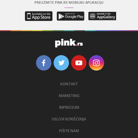
PREUZMITE PINK.RS MOBILNU APLIKACIJU
KONTAKT
MARKETING
IMPRESSUM
USLOVI KORIŠĆENJA
PIŠITE NAM