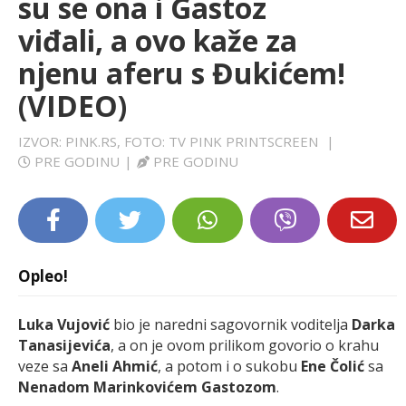
su se ona i Gastoz
LIFESTYLE
viđali, a ovo kaže za
njenu aferu s Đukićem!
EXTRA
(VIDEO)
IZVOR: PINK.RS, FOTO: TV PINK PRINTSCREEN
|
PRE GODINU
|
PRE GODINU
Opleo!
Luka Vujović
bio je naredni sagovornik voditelja
Darka
Tanasijevića
, a on je ovom prilikom govorio o krahu
veze sa
Aneli Ahmić
, a potom i o sukobu
Ene Čolić
sa
Nenadom Marinkovićem Gastozom
.