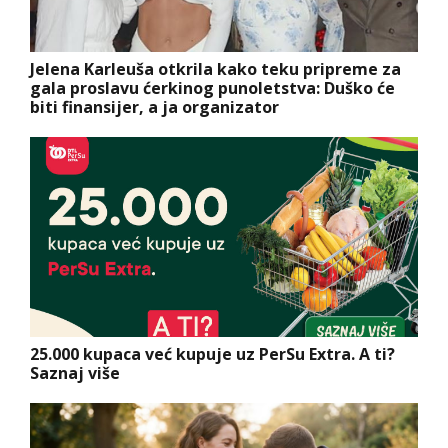
Jelena Karleuša otkrila kako teku pripreme za
gala proslavu ćerkinog punoletstva: Duško će
biti finansijer, a ja organizator
25.000 kupaca već kupuje uz PerSu Extra. A ti?
Saznaj više