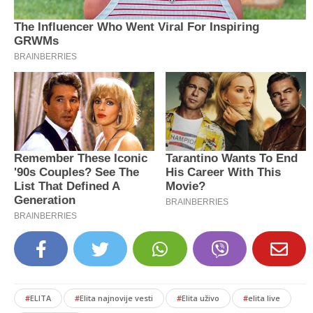
#
ELITA
#
Elita najnovije vesti
#
Elita uživo
#
elita live