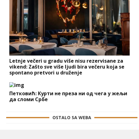
Letnje večeri u gradu više nisu rezervisane za
vikend: Zašto sve više ljudi bira večeru koja se
spontano pretvori u druženje
Петковић: Курти не преза ни од чега у жељи
да сломи Србе
OSTALO SA WEBA