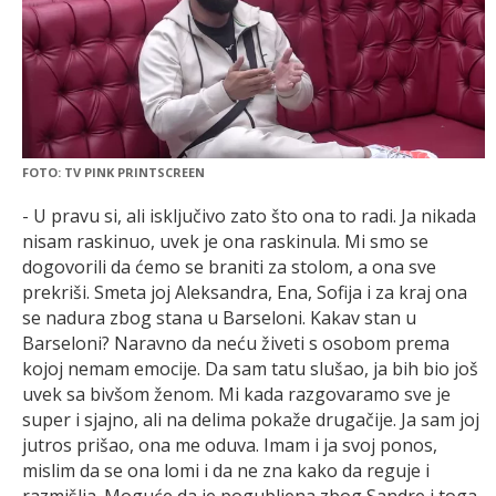
FOTO: TV PINK PRINTSCREEN
- U pravu si, ali isključivo zato što ona to radi. Ja nikada
nisam raskinuo, uvek je ona raskinula. Mi smo se
dogovorili da ćemo se braniti za stolom, a ona sve
prekriši. Smeta joj Aleksandra, Ena, Sofija i za kraj ona
se nadura zbog stana u Barseloni. Kakav stan u
Barseloni? Naravno da neću živeti s osobom prema
kojoj nemam emocije. Da sam tatu slušao, ja bih bio još
uvek sa bivšom ženom. Mi kada razgovaramo sve je
super i sjajno, ali na delima pokaže drugačije. Ja sam joj
jutros prišao, ona me oduva. Imam i ja svoj ponos,
mislim da se ona lomi i da ne zna kako da reguje i