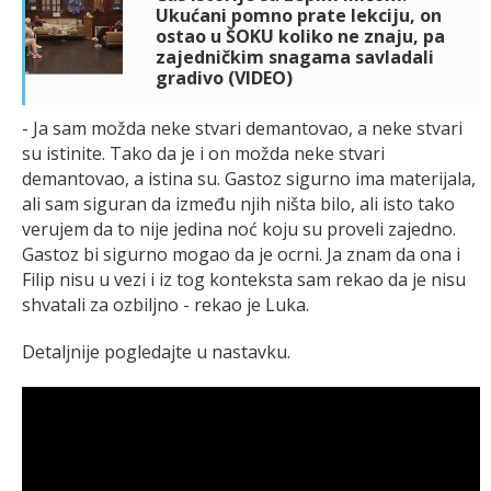
Ukućani pomno prate lekciju, on
ostao u ŠOKU koliko ne znaju, pa
zajedničkim snagama savladali
gradivo (VIDEO)
- Ja sam možda neke stvari demantovao, a neke stvari
su istinite. Tako da je i on možda neke stvari
demantovao, a istina su. Gastoz sigurno ima materijala,
ali sam siguran da između njih ništa bilo, ali isto tako
verujem da to nije jedina noć koju su proveli zajedno.
Gastoz bi sigurno mogao da je ocrni. Ja znam da ona i
Filip nisu u vezi i iz tog konteksta sam rekao da je nisu
shvatali za ozbiljno - rekao je Luka.
Detaljnije pogledajte u nastavku.