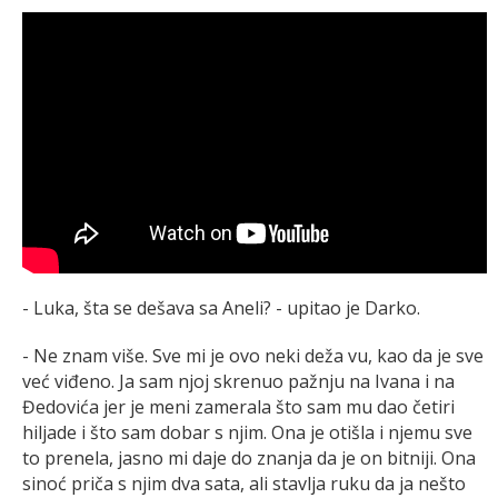
- Luka, šta se dešava sa Aneli? - upitao je Darko.
- Ne znam više. Sve mi je ovo neki deža vu, kao da je sve
već viđeno. Ja sam njoj skrenuo pažnju na Ivana i na
Đedovića jer je meni zamerala što sam mu dao četiri
hiljade i što sam dobar s njim. Ona je otišla i njemu sve
to prenela, jasno mi daje do znanja da je on bitniji. Ona
sinoć priča s njim dva sata, ali stavlja ruku da ja nešto