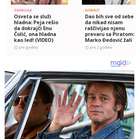
ZADRUGA
DOMAĆI
Osveta se služi
Dao bih sve od sebe
hladna: Peja rešio
da nikad nisam
da dokrajči Enu
raščivijao njenu
Čolić, ona hladna
prevaru sa Piratom:
kao led! (VIDEO)
Marko Đedović žali
što su se Ivan i
pre godinu
pre 2 godine
Jelena rastali,
ubeđen da su isti
ološi, č