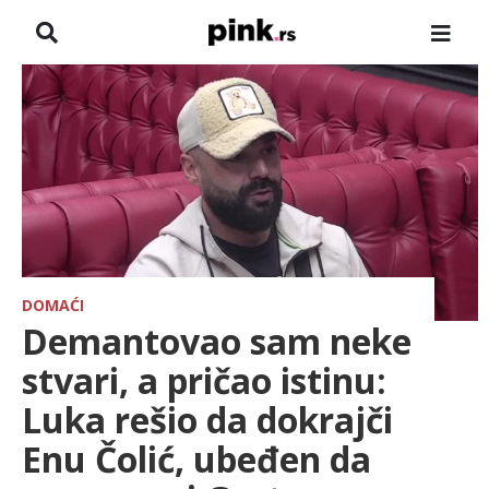
NASLOVNA
VESTI
ZADRUGA
SHOWBIZ
HRONIKA
DOMAĆI
Demantovao sam neke
FARMERI
stvari, a pričao istinu:
Luka rešio da dokrajči
TV
Enu Čolić, ubeđen da
SPORT