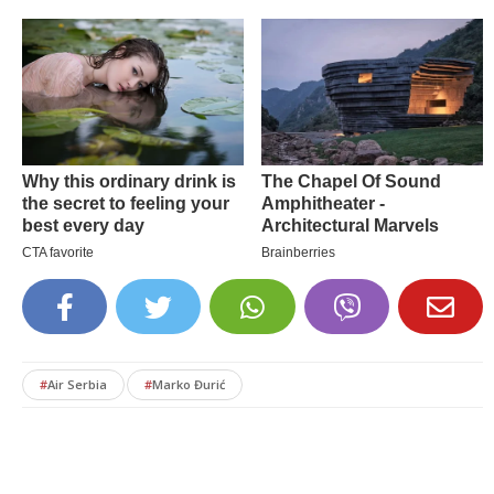
#
Air Serbia
#
Marko Đurić