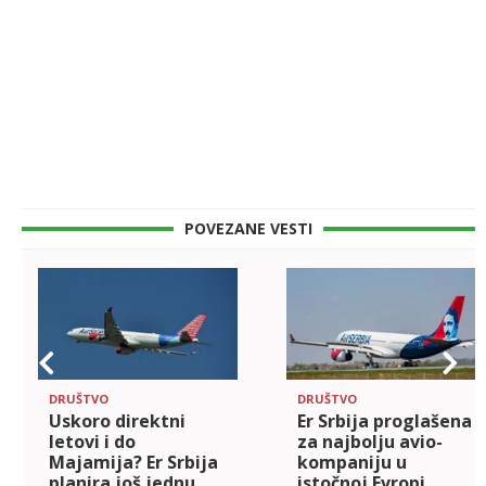
POVEZANE VESTI
DRUŠTVO
DRUŠTVO
Uskoro direktni
Er Srbija proglašena
letovi i do
za najbolju avio-
Majamija? Er Srbija
kompaniju u
planira još jednu
istočnoj Evropi