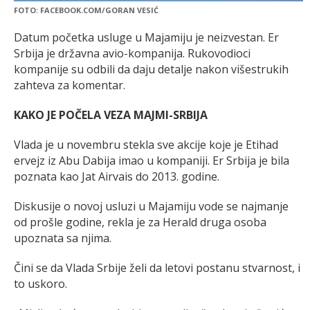
FOTO: FACEBOOK.COM/GORAN VESIĆ
Datum početka usluge u Majamiju je neizvestan. Er
Srbija je državna avio-kompanija. Rukovodioci
kompanije su odbili da daju detalje nakon višestrukih
zahteva za komentar.
KAKO JE POČELA VEZA MAJMI-SRBIJA
Vlada je u novembru stekla sve akcije koje je Etihad
ervejz iz Abu Dabija imao u kompaniji. Er Srbija je bila
poznata kao Jat Airvais do 2013. godine.
Diskusije o novoj usluzi u Majamiju vode se najmanje
od prošle godine, rekla je za Herald druga osoba
upoznata sa njima.
Čini se da Vlada Srbije želi da letovi postanu stvarnost, i
to uskoro.