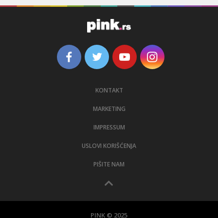
KONTAKT
MARKETING
IMPRESSUM
USLOVI KORIŠĆENJA
PIŠITE NAM
PINK © 2025