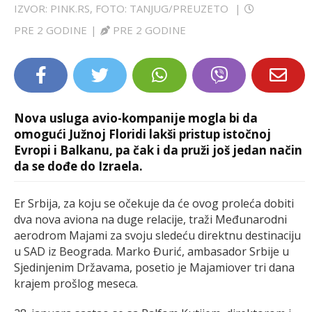
IZVOR: PINK.RS, FOTO: TANJUG/PREUZETO
|
LIFESTYLE
PRE 2 GODINE
|
PRE 2 GODINE
EXTRA
Nova usluga avio-kompanije mogla bi da
omogući Južnoj Floridi lakši pristup istočnoj
Evropi i Balkanu, pa čak i da pruži još jedan način
da se dođe do Izraela.
Er Srbija, za koju se očekuje da će ovog proleća dobiti
dva nova aviona na duge relacije, traži Međunarodni
aerodrom Majami za svoju sledeću direktnu destinaciju
u SAD iz Beograda. Marko Đurić, ambasador Srbije u
Sjedinjenim Državama, posetio je Majamiover tri dana
krajem prošlog meseca.