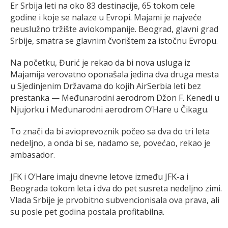
Er Srbija leti na oko 83 destinacije, 65 tokom cele
godine i koje se nalaze u Evropi. Majami je najveće
neuslužno tržište aviokompanije. Beograd, glavni grad
Srbije, smatra se glavnim čvorištem za istočnu Evropu.
Na početku, Đurić je rekao da bi nova usluga iz
Majamija verovatno oponašala jedina dva druga mesta
u Sjedinjenim Državama do kojih AirSerbia leti bez
prestanka — Međunarodni aerodrom Džon F. Kenedi u
Njujorku i Međunarodni aerodrom O’Hare u Čikagu.
To znači da bi avioprevoznik počeo sa dva do tri leta
nedeljno, a onda bi se, nadamo se, povećao, rekao je
ambasador.
JFK i O’Hare imaju dnevne letove između JFK-a i
Beograda tokom leta i dva do pet susreta nedeljno zimi.
Vlada Srbije je prvobitno subvencionisala ova prava, ali
su posle pet godina postala profitabilna.