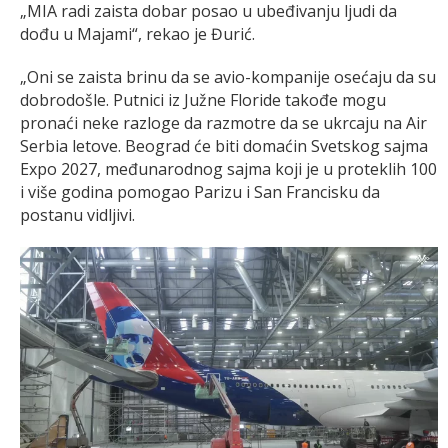
„MIA radi zaista dobar posao u ubeđivanju ljudi da
dođu u Majami“, rekao je Đurić.
„Oni se zaista brinu da se avio-kompanije osećaju da su
dobrodošle. Putnici iz Južne Floride takođe mogu
pronaći neke razloge da razmotre da se ukrcaju na Air
Serbia letove. Beograd će biti domaćin Svetskog sajma
Expo 2027, međunarodnog sajma koji je u proteklih 100
i više godina pomogao Parizu i San Francisku da
postanu vidljivi.