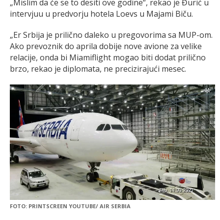
„Mislim da će se to desiti ove godine“, rekao je Đurić u
intervjuu u predvorju hotela Loevs u Majami Biču.
„Er Srbija je prilično daleko u pregovorima sa MUP-om.
Ako prevoznik do aprila dobije nove avione za velike
relacije, onda bi Miamiflight mogao biti dodat prilično
brzo, rekao je diplomata, ne precizirajući mesec.
FOTO: PRINTSCREEN YOUTUBE/ AIR SERBIA