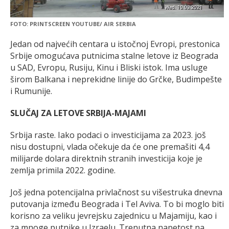
FOTO: PRINTSCREEN YOUTUBE/ AIR SERBIA
Jedan od najvećih centara u istočnoj Evropi, prestonica
Srbije omogućava putnicima stalne letove iz Beograda
u SAD, Evropu, Rusiju, Kinu i Bliski istok. Ima usluge
širom Balkana i neprekidne linije do Grčke, Budimpešte
i Rumunije.
SLUČAJ ZA LETOVE SRBIJA-MAJAMI
Srbija raste. Iako podaci o investicijama za 2023. još
nisu dostupni, vlada očekuje da će one premašiti 4,4
milijarde dolara direktnih stranih investicija koje je
zemlja primila 2022. godine.
Još jedna potencijalna privlačnost su višestruka dnevna
putovanja između Beograda i Tel Aviva. To bi moglo biti
korisno za veliku jevrejsku zajednicu u Majamiju, kao i
za mnoge putnike u Izraelu. Trenutna napetost na