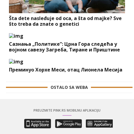
Šta dete nasleđuje od oca, a šta od majke? Sve
što treba da znate o genetici
Сазнања „Политике”: Црна Гора следећа у
војном савезу Загреба, Тиране и Приштине
Преминуо Хорхе Меси, отац Лионела Месија
OSTALO SA WEBA
PREUZMITE PINK.RS MOBILNU APLIKACIJU