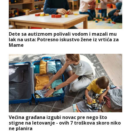
Dete sa autizmom polivali vodom i mazali mu
lak na usta: Potresno iskustvo žene iz vrtića za
Mame
Većina građana izgubi novac pre nego što
stigne na letovanje - ovih 7 troškova skoro niko
ne planira