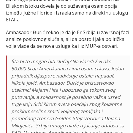
Bliskom istoku dovela je do sužavanja osam opcija
između Južne Floride i Izraela samo na direktnu uslugu
El Al-a.
Ambasador Đurić rekao je da je Er Srbija u završnoj fazi
analize poslovnog slučaja, ali da postoji jaka politička
volja vlade da se nova usluga ka i iz MUP-a ostvari.
Šta bi to mogao biti slučaj? Na Floridi živi oko
50.000 Srba Amerikanaca i ima osam crkava. Jedan
pripadnik dijaspore nadvisuje ostale: napadač
Nikola Jović. Ambasador Đurić je prisustvovao
utakmici Majami Hita i upoznao ga tokom svog
putovanja, a solidarnost je posebno važna usred
tuge koju Srbi širom sveta osećaju zbog šokantne
prošlomesečne smrti voljenog zemljaka i
pomoćnog trenera Golden Stejt Voriorsa Dejana
Milojevića. Srbija mnogo ulaže u jačanje odnosa sa
SAD. Na primer, Amerikancima nisu potrebne vize