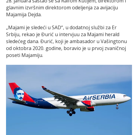
28. januara sastao se sa Ralfom Kutijem, direktorom i
glavnim izvršnim direktorom odeljenja za avijaciju
Majamija Dejda.
„Majami je sledeći u SAD“, u dodatnoj službi za Er
Srbiju, rekao je Đurić u intervjuu za Majami herald
sledećeg dana. Đurić, koji je ambasador u Vašingtonu
od oktobra 2020. godine, boravio je u prvoj zvaničnoj
poseti Majamiju.