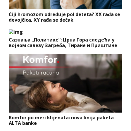
Čiji hromozom određuje pol deteta? XX rađa se
devojčica, XY rađa se dečak
Сазнања „Политике”: Црна Гора следећа у
војном савезу Загреба, Тиране и Приштине
Komfor po meri klijenata: nova linija paketa
ALTA banke