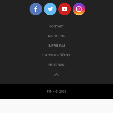
KONTAKT
MARKETING
IMPRESSUM
USLOVI KORIŠĆENJA
PIŠITE NAM
PINK © 2025