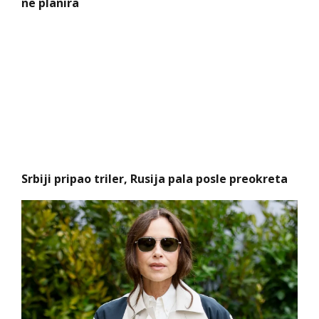
ne planira
Srbiji pripao triler, Rusija pala posle preokreta