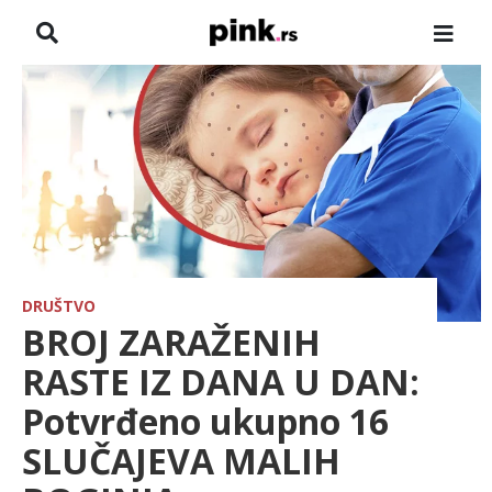
NASLOVNA
VESTI
ZADRUGA
SHOWBIZ
HRONIKA
DRUŠTVO
BROJ ZARAŽENIH
FARMERI
RASTE IZ DANA U DAN:
Potvrđeno ukupno 16
TV
SLUČAJEVA MALIH
SPORT