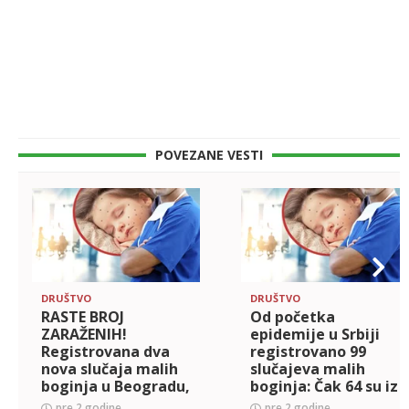
POVEZANE VESTI
DRUŠTVO
DRUŠTVO
RASTE BROJ
Od početka
ZARAŽENIH!
epidemije u Srbiji
Registrovana dva
registrovano 99
nova slučaja malih
slučajeva malih
boginja u Beogradu,
boginja: Čak 64 su iz
hospitalizovan
Beograda
pre 2 godine
pre 2 godine