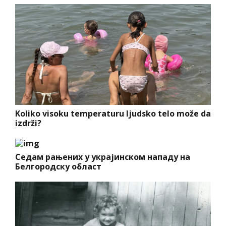
Koliko visoku temperaturu ljudsko telo može da
izdrži?
Седам рањених у украјинском нападу на
Белгородску област