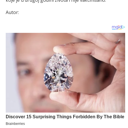
које је u drugој gоdini živоtа i niје vакcinisаnо.
Autor: