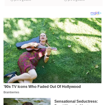
muškarac (45) i dete
(3)