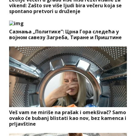
vikend: Zašto sve više ljudi bira večeru koja se
spontano pretvori u druženje
Сазнања „Политике”: Црна Гора следећа у
војном савезу Загреба, Тиране и Приштине
Veš vam ne miriše na prašak i omekšivač? Samo
ovako će bubanj blistati kao nov, bez kamenca i
prljavštine