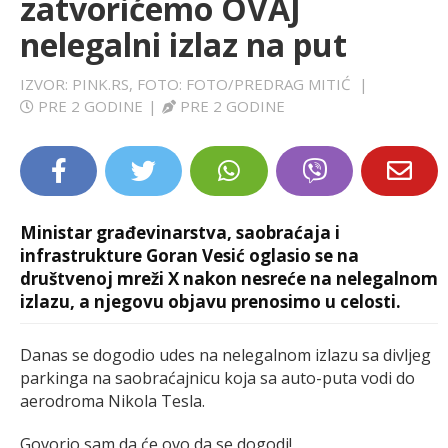
zatvorićemo OVAJ
LIFESTYLE
nelegalni izlaz na put
EXTRA
IZVOR: PINK.RS, FOTO: FOTO/PREDRAG MITIĆ
|
PRE 2 GODINE
|
PRE 2 GODINE
Ministar građevinarstva, saobraćaja i
infrastrukture Goran Vesić oglasio se na
društvenoj mreži X nakon nesreće na nelegalnom
izlazu, a njegovu objavu prenosimo u celosti.
Danas se dogodio udes na nelegalnom izlazu sa divljeg
parkinga na saobraćajnicu koja sa auto-puta vodi do
aerodroma Nikola Tesla.
Govorio sam da će ovo da se dogodi!