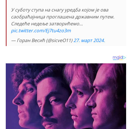
У суботу ступа на снагу уредба којом је ова
саобраћајница проглашена државним путем.
Следеће недеље затворићемо…
pic.twitter.com/Ej7tu4zo3m
— Горан Весић (@sicveO11)
27. март 2024.