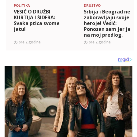
POLITIKA
DRUŠTVO
VESIĆ O DRUŽBI
Srbija i Beograd ne
KURTIJA I ŠIDERA:
zaboravljaju svoje
Svaka ptica svome
heroje! Vesić:
jatu!
Ponosan sam jer je
na moj predlog,
Blagoje Jovović
pre 2 godine
pre 2 godine
dobio ulicu u
Beogradu