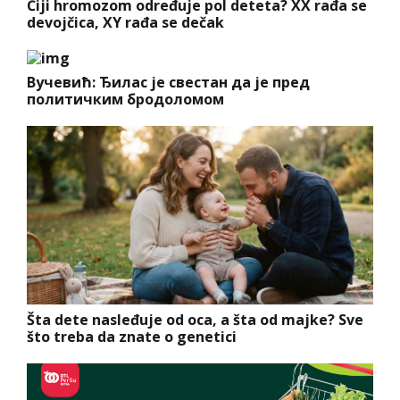
Čiji hromozom određuje pol deteta? XX rađa se
devojčica, XY rađa se dečak
Вучевић: Ђилас је свестан да је пред
политичким бродоломом
Šta dete nasleđuje od oca, a šta od majke? Sve
što treba da znate o genetici