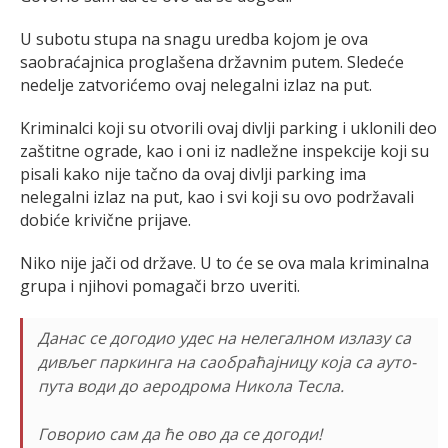
U subotu stupa na snagu uredba kojom je ova
saobraćajnica proglašena državnim putem. Sledeće
nedelje zatvorićemo ovaj nelegalni izlaz na put.
Kriminalci koji su otvorili ovaj divlji parking i uklonili deo
zaštitne ograde, kao i oni iz nadležne inspekcije koji su
pisali kako nije tačno da ovaj divlji parking ima
nelegalni izlaz na put, kao i svi koji su ovo podržavali
dobiće krivične prijave.
Niko nije jači od države. U to će se ova mala kriminalna
grupa i njihovi pomagači brzo uveriti.
Данас се догодио удес на нелегалном излазу са
дивљег паркинга на саобраћајницу која са ауто-
пута води до аеродрома Никола Тесла.
Говорио сам да ће ово да се догоди!