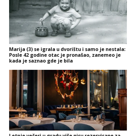
Marija (3) se igrala u dvorištu i samo je nestala:
Posle 42 godine otac je pronašao, zanemeo je
kada je saznao gde je bila
Letnje večeri u gradu više nisu rezervisane za