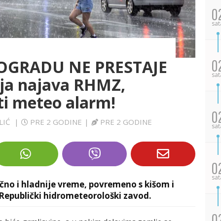
0
sat
EOGRADU NE PRESTAJE
0
sat
ja najava RHMZ,
ti meteo alarm!
0
LIĆ
|
PRE 2 GODINE
|
PRE 2 GODINE
sat
0
sat
lačno i hladnije vreme, povremeno s kišom i
 Republički hidrometeorološki zavod.
0