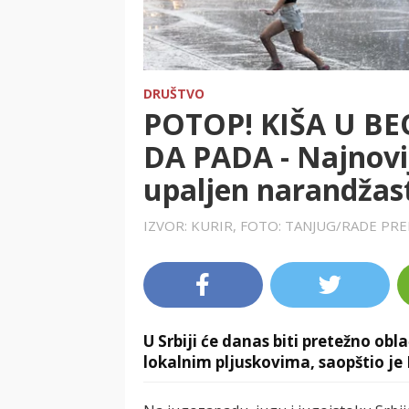
DRUŠTVO
POTOP! KIŠA U B
DA PADA - Najnovi
upaljen narandžas
IZVOR: KURIR, FOTO: TANJUG/RADE PRE
U Srbiji će danas biti pretežno ob
lokalnim pljuskovima, saopštio je