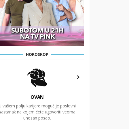
HOROSKOP
OVAN
U vašem polju karijere moguć je poslovni
Putovanja i čitav niz
sastanak na kojem ćete ugovoriti veoma
glavnu temu ovog 
unosan posao.
temelje dugoro