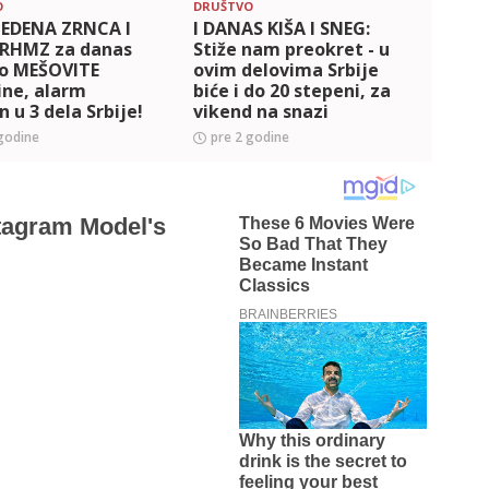
O
DRUŠTVO
DRUŠT
LEDENA ZRNCA I
I DANAS KIŠA I SNEG:
NE IZ
 RHMZ za danas
Stiže nam preokret - u
KIŠO
io MEŠOVITE
ovim delovima Srbije
poje
ine, alarm
biće i do 20 stepeni, za
zeml
n u 3 dela Srbije!
vikend na snazi
rzo stiže
NARANDŽASTI METEO
godine
pre 2 godine
pre 
raturni šok
ALARM