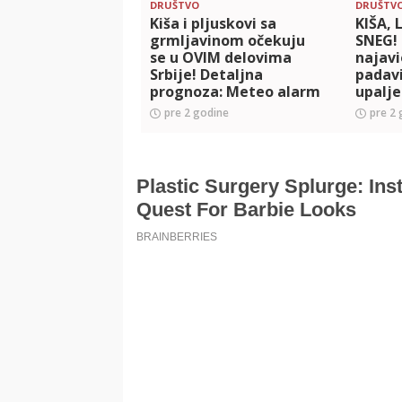
DRUŠTVO
DRUŠTV
Kiša i pljuskovi sa
KIŠA, 
grmljavinom očekuju
SNEG!
se u OVIM delovima
najav
Srbije! Detaljna
padav
prognoza: Meteo alarm
upalje
upaljen zbog 3
Vrlo b
pre 2 godine
pre 2 
nepogode
tempe