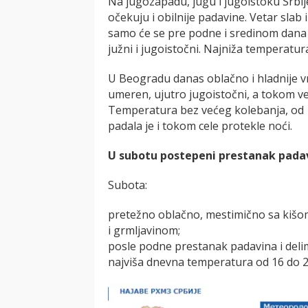
Na jugozapadu, jugu i jugoistoku Srbij
očekuju i obilnije padavine. Vetar slab
samo će se pre podne i sredinom dana u
južni i jugoistočni. Najniža temperatur
U Beogradu danas oblačno i hladnije vr
umeren, ujutro jugoistočni, a tokom v
Temperatura bez većeg kolebanja, od 13
padala je i tokom cele protekle noći.
U subotu postepeni prestanak padav
Subota:
pretežno oblačno, mestimično sa kišom 
i grmlјavinom;
posle podne prestanak padavina i deli
najviša dnevna temperatura od 16 do 