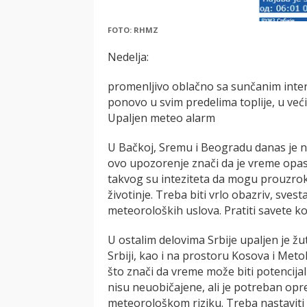
FOTO: RHMZ
Nedelja:
promenlјivo oblačno sa sunčanim inte
ponovo u svim predelima toplije, u već
Upaljen meteo alarm
U Bačkoj, Sremu i Beogradu danas je n
ovo upozorenje znači da je vreme opa
takvog su inteziteta da mogu prouzrokov
životinje. Treba biti vrlo obazriv, sves
meteoroloških uslova. Pratiti savete k
U ostalim delovima Srbije upaljen je žu
Srbiji, kao i na prostoru Kosova i Meto
što znači da vreme može biti potencij
nisu neuobičajene, ali je potreban opre
meteorološkom riziku. Treba nastavit