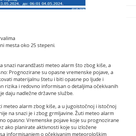
rvalima
ini mesta oko 25 stepeni.
a snazi narandžasti meteo alarm što zbog kiše, a
sno: Prognozirane su opasne vremenske pojave, a
ati materijalnu štetu i biti opasne po ljude i
tan rizika i redovno informisan o detaljima očekivanih
oje daju nadležne državne službe.
ti meteo alarm zbog kiše, a u jugoistočnoj i istočnoj
hije na snazi je i zbog grmljavine. Žuti meteo alarm
alno opasno: Vremenske pojave koje su prognozirane
z ako planirate aktivnosti koje su izložene
i sa informisanjem o očekivanim meteorološkim