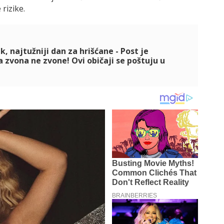
rizike.
k, najtužniji dan za hrišćane - Post je
 zvona ne zvone! Ovi običaji se poštuju u