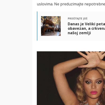
uslovima. Ne preduzimajte nepotrebne 
pročitajte još
Danas je Veliki peta
obavezan, a crkvena
našoj zemlji