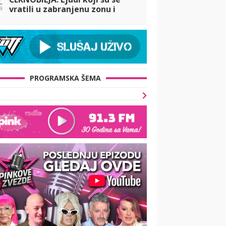
a
vratili u zabranjenu zonu i
odbili da napuste svoje
domove
PROGRAMSKA ŠEMA