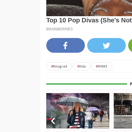
#
Beograd
#
Kiša
#
RHMZ