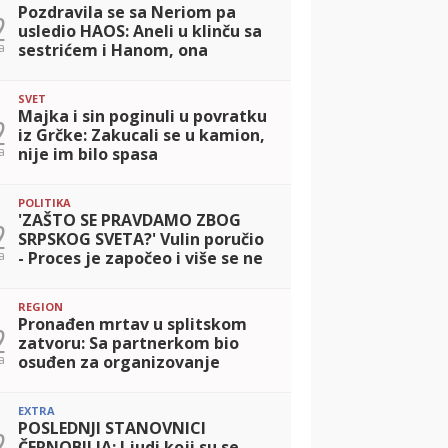
Pozdravila se sa Neriom pa
2
usledio HAOS: Aneli u klinču sa
a
sestrićem i Hanom, ona
pokazala dokaze protiv Site
(VIDEO)
SVET
Majka i sin poginuli u povratku
2
iz Grčke: Zakucali se u kamion,
a
nije im bilo spasa
POLITIKA
'ZAŠTO SE PRAVDAMO ZBOG
2
SRPSKOG SVETA?' Vulin poručio
a
- Proces je započeo i više se ne
može zaustaviti
REGION
Pronađen mrtav u splitskom
2
zatvoru: Sa partnerkom bio
a
osuđen za organizovanje
prostitucije, jednu devojku
oteo od momka i silovao
EXTRA
POSLEDNJI STANOVNICI
2
ČERNOBILJA: Ljudi koji su se