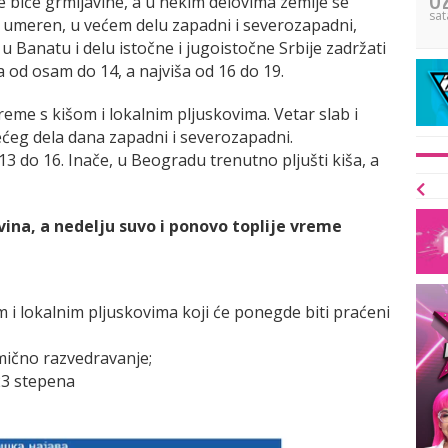
e biće grmljavine, a u nekim delovima zemlje se
sat
 i umeren, u većem delu zapadni i severozapadni,
 Banatu i delu istočne i jugoistočne Srbije zadržati
a od osam do 14, a najviša od 16 do 19.
eme s kišom i lokalnim pljuskovima. Vetar slab i
ećeg dela dana zapadni i severozapadni.
 do 16. Inače, u Beogradu trenutno pljušti kiša, a
ina, a nedelju suvo i ponovo toplije vreme
i lokalnim plјuskovima koji će ponegde biti praćeni
mično razvedravanje;
23 stepena