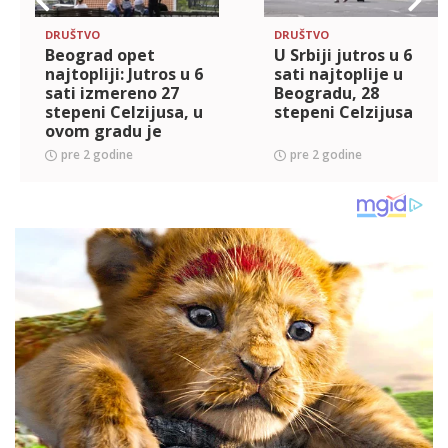
DRUŠTVO
DRUŠTVO
Beograd opet
U Srbiji jutros u 6
najtopliji: Jutros u 6
sati najtoplije u
sati izmereno 27
Beogradu, 28
stepeni Celzijusa, u
stepeni Celzijusa
ovom gradu je
najhladnije
pre 2 godine
pre 2 godine