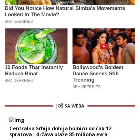
JOŠ SA WEBA
Centralna Srbija dobija bolnicu od čak 12
spratova - država ulaže 85 miliona evra