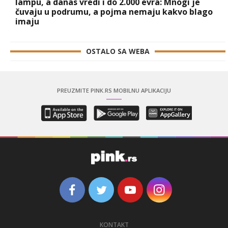
lampu, a danas vredi i do 2.000 evra: Mnogi je
čuvaju u podrumu, a pojma nemaju kakvo blago
imaju
OSTALO SA WEBA
PREUZMITE PINK.RS MOBILNU APLIKACIJU
KONTAKT