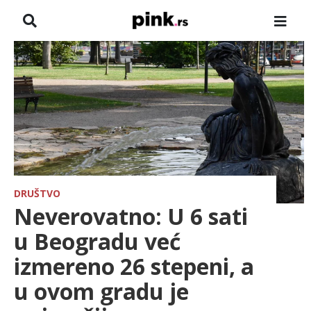
NASLOVNA
VESTI
ZADRUGA
SHOWBIZ
HRONIKA
DRUŠTVO
Neverovatno: U 6 sati
FARMERI
u Beogradu već
izmereno 26 stepeni, a
TV
u ovom gradu je
SPORT