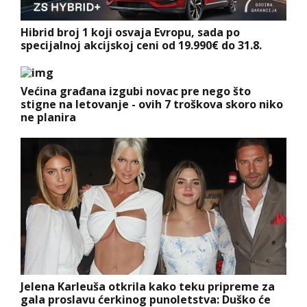
Hibrid broj 1 koji osvaja Evropu, sada po
specijalnoj akcijskoj ceni od 19.990€ do 31.8.
Većina građana izgubi novac pre nego što
stigne na letovanje - ovih 7 troškova skoro niko
ne planira
Jelena Karleuša otkrila kako teku pripreme za
gala proslavu ćerkinog punoletstva: Duško će