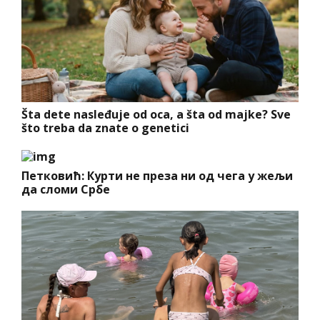
Šta dete nasleđuje od oca, a šta od majke? Sve
što treba da znate o genetici
Петковић: Курти не преза ни од чега у жељи
да сломи Србе