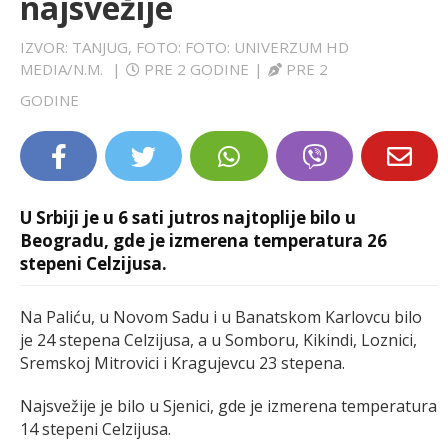
najsvežije
LIFESTYLE
IZVOR: TANJUG, FOTO: FOTO: UNIVERZUM HD
MEDIA/N.M.
|
PRE 2 GODINE
|
PRE 2
EXTRA
GODINE
U Srbiji je u 6 sati jutros najtoplije bilo u
Beogradu, gde je izmerena temperatura 26
stepeni Celzijusa.
Na Paliću, u Novom Sadu i u Banatskom Karlovcu bilo
je 24 stepena Celzijusa, a u Somboru, Kikindi, Loznici,
Sremskoj Mitrovici i Kragujevcu 23 stepena.
Najsvežije je bilo u Sjenici, gde je izmerena temperatura
14 stepeni Celzijusa.