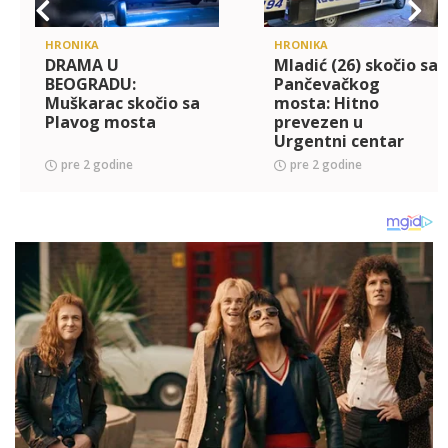
HRONIKA
HRONIKA
DRAMA U
Mladić (26) skočio sa
BEOGRADU:
Pančevačkog
Muškarac skočio sa
mosta: Hitno
Plavog mosta
prevezen u
Urgentni centar
pre 2 godine
pre 2 godine