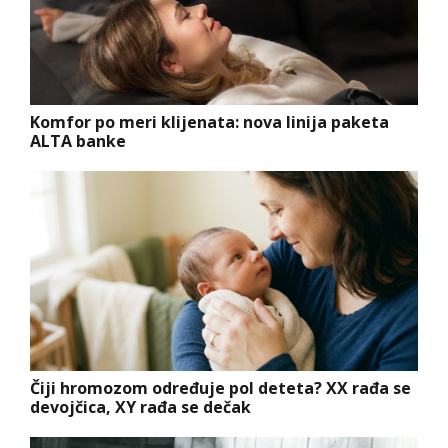
Komfor po meri klijenata: nova linija paketa
ALTA banke
Čiji hromozom određuje pol deteta? XX rađa se
devojčica, XY rađa se dečak