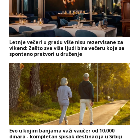
Letnje večeri u gradu više nisu rezervisane za
vikend: Zašto sve više ljudi bira večeru koja se
spontano pretvori u druženje
Evo u kojim banjama važi vaučer od 10.000
dinara - kompletan spisak destinacija u Srbiji