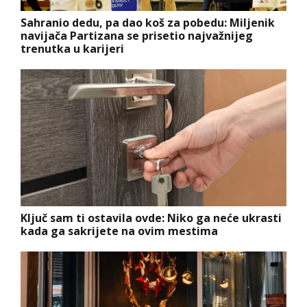
Sahranio dedu, pa dao koš za pobedu: Miljenik
navijača Partizana se prisetio najvažnijeg
trenutka u karijeri
Ključ sam ti ostavila ovde: Niko ga neće ukrasti
kada ga sakrijete na ovim mestima