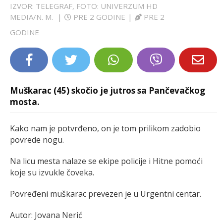
IZVOR: TELEGRAF, FOTO: UNIVERZUM HD
LIFESTYLE
MEDIA/N. M.
|
PRE 2 GODINE
|
PRE 2
GODINE
EXTRA
Muškarac (45) skočio je jutros sa Pančevačkog
mosta.
Kako nam je potvrđeno, on je tom prilikom zadobio
povrede nogu.
Na licu mesta nalaze se ekipe policije i Hitne pomoći
koje su izvukle čoveka.
Povređeni muškarac prevezen je u Urgentni centar.
Autor: Jovana Nerić