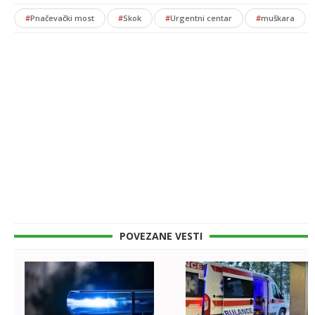
#
Pnačevački most
#
Skok
#
Urgentni centar
#
muškara
POVEZANE VESTI