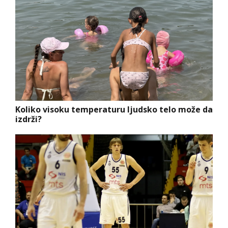
Koliko visoku temperaturu ljudsko telo može da
izdrži?