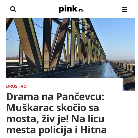
NASLOVNA
VESTI
ZADRUGA
SHOWBIZ
HRONIKA
DRUŠTVO
Drama na Pančevcu:
FARMERI
Muškarac skočio sa
mosta, živ je! Na licu
TV
mesta policija i Hitna
SPORT