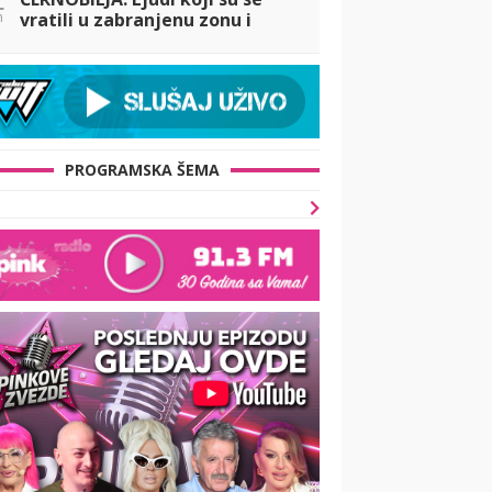
n
vratili u zabranjenu zonu i
odbili da napuste svoje
domove
PROGRAMSKA ŠEMA