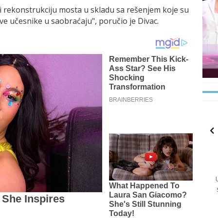
i rekonstrukciju mosta u skladu sa rešenjem koje su
ve učesnike u saobraćaju", poručio je Divac.