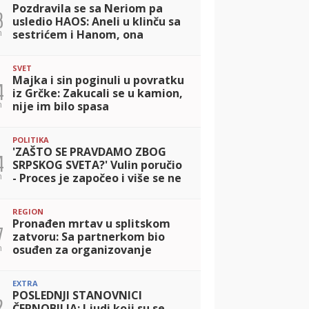
Pozdravila se sa Neriom pa
3
usledio HAOS: Aneli u klinču sa
n
sestrićem i Hanom, ona
pokazala dokaze protiv Site
(VIDEO)
SVET
Majka i sin poginuli u povratku
4
iz Grčke: Zakucali se u kamion,
n
nije im bilo spasa
POLITIKA
'ZAŠTO SE PRAVDAMO ZBOG
4
SRPSKOG SVETA?' Vulin poručio
n
- Proces je započeo i više se ne
može zaustaviti
REGION
Pronađen mrtav u splitskom
7
zatvoru: Sa partnerkom bio
n
osuđen za organizovanje
prostitucije, jednu devojku
oteo od momka i silovao
EXTRA
POSLEDNJI STANOVNICI
2
ČERNOBILJA: Ljudi koji su se