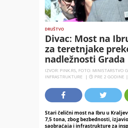
DRUŠTVO
Divac: Most na Ibr
za teretnjake prek
nadležnosti Grada
IZVOR: PINK.RS, FOTO: MINISTARSTVO 
INFRASTRUKTURE
|
PRE 2 GODINE
Stari čelični most na Ibru u Kralje
7,5 tona, zbog bezbednosti, izjav
saobraćaja i infrastrukture za ins