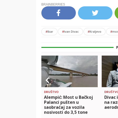
#
Ibar
#
Ivan Divac
#
Kraljevo
#
mos
DRUŠTVO
DRUŠTV
Alempić: Most u Bačkoj
Divac i
Palanci pušten u
na raz
saobraćaj za vozila
aerod
nosivosti do 3,5 tone