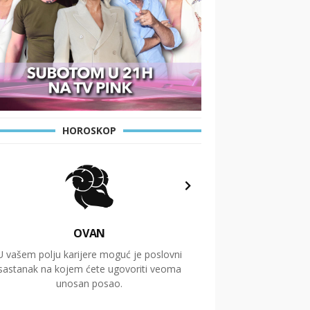
HOROSKOP
OVAN
U vašem polju karijere moguć je poslovni
Putovanja i čitav niz
sastanak na kojem ćete ugovoriti veoma
glavnu temu ovog 
unosan posao.
temelje dugoro