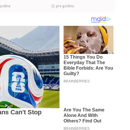
godine
pre godinu
pre 