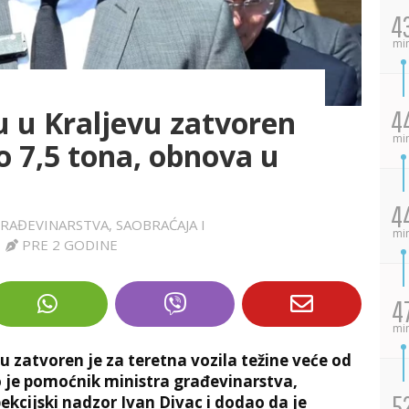
4
mi
u u Kraljevu zatvoren
4
mi
o 7,5 tona, obnova u
4
GRAĐEVINARSTVA, SAOBRAĆAJA I
mi
|
PRE 2 GODINE
4
mi
vu zatvoren je za teretna vozila težine veće od
io je pomoćnik ministra građevinarstva,
5
pekcijski nadzor Ivan Divac i dodao da je