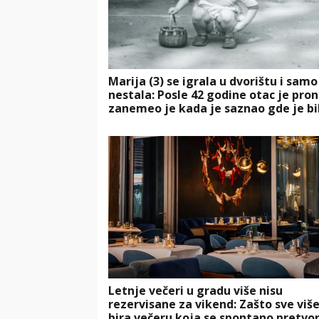
Marija (3) se igrala u dvorištu i samo
nestala: Posle 42 godine otac je pro
zanemeo je kada je saznao gde je bi
Letnje večeri u gradu više nisu
rezervisane za vikend: Zašto sve više
bira večeru koja se spontano pretvor