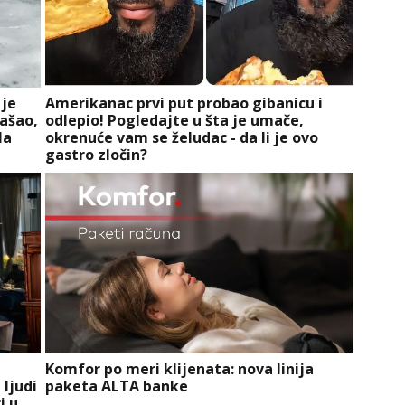
 je
Amerikanac prvi put probao gibanicu i
našao,
odlepio! Pogledajte u šta je umače,
la
okrenuće vam se želudac - da li je ovo
gastro zločin?
Komfor po meri klijenata: nova linija
 ljudi
paketa ALTA banke
i u