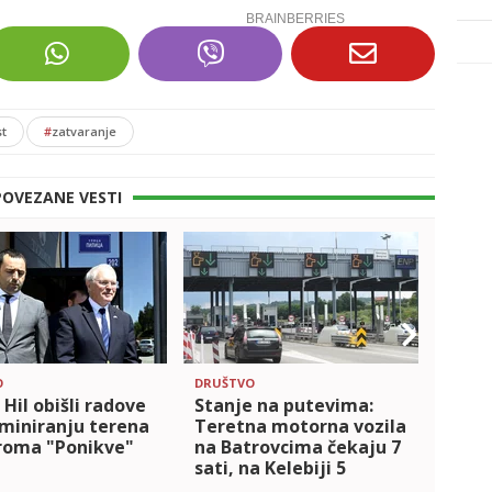
t
#
zatvaranje
POVEZANE VESTI
O
DRUŠTVO
DRUŠT
 Hil obišli radove
Stanje na putevima:
Alem
miniranju terena
Teretna motorna vozila
Palan
roma "Ponikve"
na Batrovcima čekaju 7
pušte
sati, na Kelebiji 5
čeka
Hrva