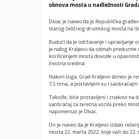
obnova mosta u nadležnosti Grada
Divac je naveo da je Republička građevi
starog čeličnog drumskog mosta na Ibr
Budući da je održavanje i upravljanje
je nalog Kraljevu da odmah preduzme me
korišćenjem mosta dovode u opasnost ži
životna sredina.
Nakon toga, Grad Kraljevo doneo je re
7,5 tona, a postavljeni su i saobraćajn
Takođe, biće postavljeni i znakovi na
saobraćaj za teretna vozila preko most
napomenuo je Divac.
On je naveo da je Kraljevo izdalo reše
mosta 22. marta 2022, koje važi do 22.