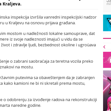
 Kraljeva.
mi
nska inspekcija izvršila vanredni inspekcijski nadzor
u u Kraljevu na osnovu prijava građana.
 ovim mostom u nadležnosti lokalne samouprave, dat
re iz svoje nadleznosti imajući u vidu da se
vot i zdravlje ljudi, bezbednost okoline i ugroùava
šenje o zabrani saobraćaja za teretna vozila preko
i znakovi na mostu.
 državnim putevima sa obaveštenjem da je zabranjen
a kako kamioni ne bi ni skretali prema mostu,
nje o odobrenju za izvođenje radova na rekonstrukciji
 marta naredne godine.