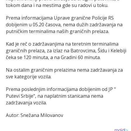
tokom dana i na mestima gde su radovi u toku.
Prema informacijama Uprave granične Policije RS
dobijenim u 05.20 časova, nema dužih zadržavanja na
putničkim terminalima naših graničnih prelaza.
Kad je reč o zadržavanjima na teretnim terminalima
graničnih prelaza, za izlaz na Batrovcima, Šidu i Kelebiji
čeka se 120 minuta, a na Gradini 60 minuta.
Na ostalim graničnim prelazima nema zadržavanja za
sve kategorije vozila.
Prema poslednjim informacijama dobijenim od JP "
Putevi Srbije", na naplatnim stanicama nema
zadržavanja vozila.
Autor: Snežana Milovanov