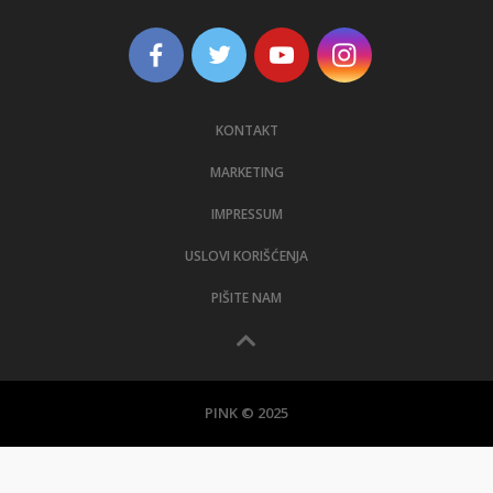
KONTAKT
MARKETING
IMPRESSUM
USLOVI KORIŠĆENJA
PIŠITE NAM
PINK © 2025