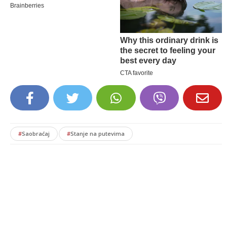
#
Saobraćaj
#
Stanje na putevima