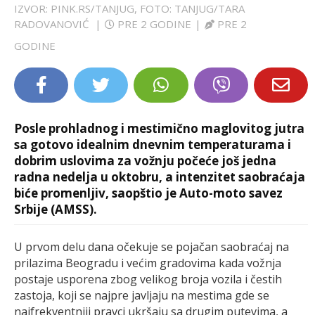
IZVOR: PINK.RS/TANJUG, FOTO: TANJUG/TARA
LIFESTYLE
RADOVANOVIĆ
|
PRE 2 GODINE
|
PRE 2
GODINE
EXTRA
Posle prohladnog i mestimično maglovitog jutra
sa gotovo idealnim dnevnim temperaturama i
dobrim uslovima za vožnju počeće još jedna
radna nedelja u oktobru, a intenzitet saobraćaja
biće promenljiv, saopštio je Auto-moto savez
Srbije (AMSS).
U prvom delu dana očekuje se pojačan saobraćaj na
prilazima Beogradu i većim gradovima kada vožnja
postaje usporena zbog velikog broja vozila i čestih
zastoja, koji se najpre javljaju na mestima gde se
najfrekventniji pravci ukršaju sa drugim putevima, a