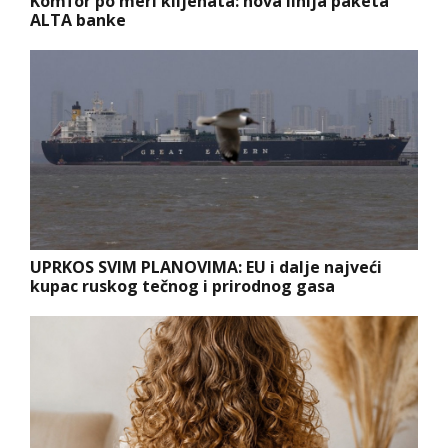
Komfor po meri klijenata: nova linija paketa
ALTA banke
UPRKOS SVIM PLANOVIMA: EU i dalje najveći
kupac ruskog tečnog i prirodnog gasa