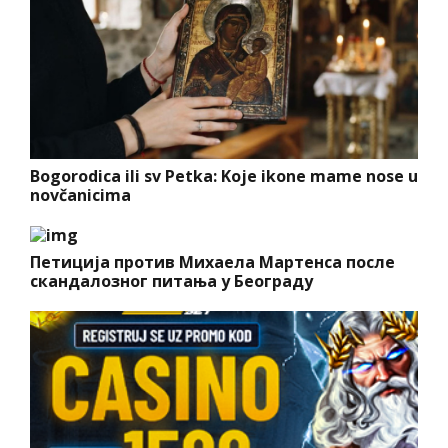
Bogorodica ili sv Petka: Koje ikone mame nose u
novčanicima
Петиција против Михаела Мартенса после
скандалозног питања у Београду