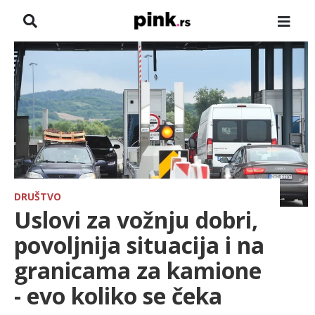
NASLOVNA
VESTI
ZADRUGA
SHOWBIZ
HRONIKA
DRUŠTVO
Uslovi za vožnju dobri,
FARMERI
povoljnija situacija i na
granicama za kamione
TV
- evo koliko se čeka
SPORT