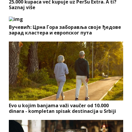
25.000 kupaca već kupuje uz PerSu Extra. A ti?
Saznaj više
Вучевић: Црна Гора заборавља своје ђедове
зарад кластера и европског пута
Evo u kojim banjama važi vaučer od 10.000
dinara - kompletan spisak destinacija u Srbiji