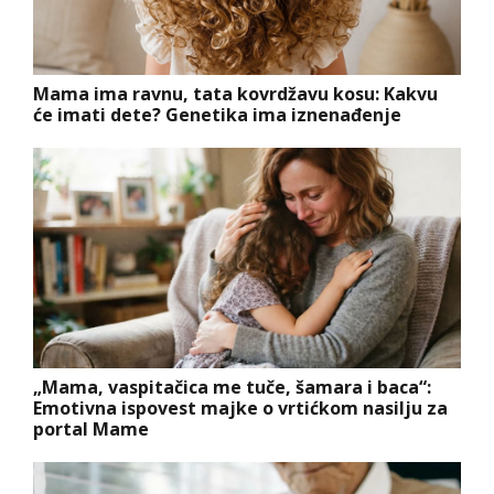
Mama ima ravnu, tata kovrdžavu kosu: Kakvu
će imati dete? Genetika ima iznenađenje
„Mama, vaspitačica me tuče, šamara i baca“:
Emotivna ispovest majke o vrtićkom nasilju za
portal Mame