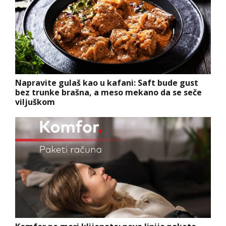
Napravite gulaš kao u kafani: Saft bude gust
bez trunke brašna, a meso mekano da se seče
viljuškom