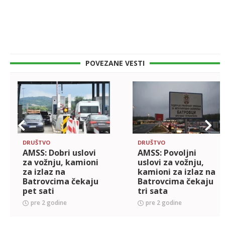
POVEZANE VESTI
DRUŠTVO
DRUŠTVO
AMSS: Dobri uslovi
AMSS: Povoljni
za vožnju, kamioni
uslovi za vožnju,
za izlaz na
kamioni za izlaz na
Batrovcima čekaju
Batrovcima čekaju
pet sati
tri sata
pre 2 godine
pre 2 godine