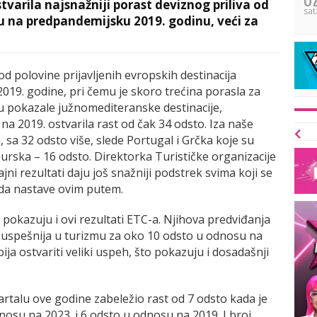
tvarila najsnažniji porast deviznog priliva od
sat
osu na predpandemijsku 2019. godinu, veći za
od polovine prijavljenih evropskih destinacija
2019. godine, pri čemu je skoro trećina porasla za
su pokazale južnomediteranske destinacije,
a 2019. ostvarila rast od čak 34 odsto. Iza naše
, sa 32 odsto više, slede Portugal i Grčka koje su
Turska – 16 odsto. Direktorka Turističke organizacije
ajni rezultati daju još snažniji podstrek svima koji se
da nastave ovim putem.
okazuju i ovi rezultati ETC-a. Njihova predviđanja
ti uspešnija u turizmu za oko 10 odsto u odnosu na
ija ostvariti veliki uspeh, što pokazuju i dosadašnji
artalu ove godine zabeležio rast od 7 odsto kada je
nosu na 2023. i 6 odsto u odnosu na 2019. I broj