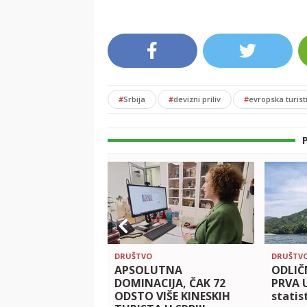
#
Srbija
#
devizni priliv
#
evropska turist
DRUŠTVO
DRUŠTV
APSOLUTNA
ODLIČN
DOMINACIJA, ČAK 72
PRVA 
ODSTO VIŠE KINESKIH
statist