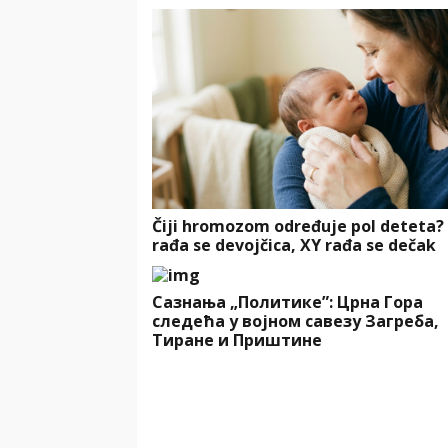
Čiji hromozom određuje pol deteta?
rađa se devojčica, XY rađa se dečak
Сазнања „Политике”: Црна Гора
следећа у војном савезу Загреба,
Тиране и Приштине