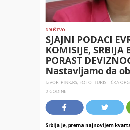
DRUŠTVO
SJAJNI PODACI EV
KOMISIJE, SRBIJA 
PORAST DEVIZNOG 
Nastavljamo da o
IZVOR: PINK.RS, FOTO: TURISTIČKA ORG
2 GODINE
Srbija je, prema najnovijem kvart