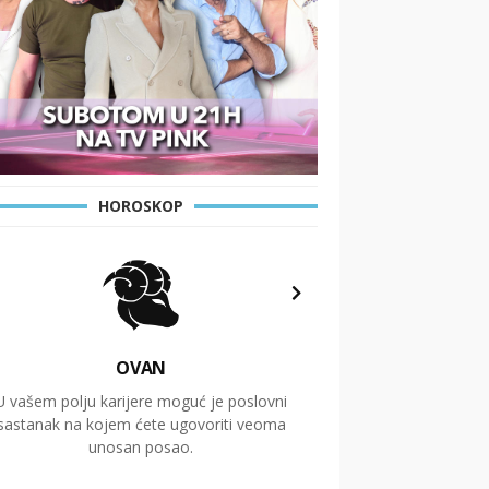
HOROSKOP
OVAN
U vašem polju karijere moguć je poslovni
Putovanja i čitav niz
sastanak na kojem ćete ugovoriti veoma
glavnu temu ovog 
unosan posao.
temelje dugoro