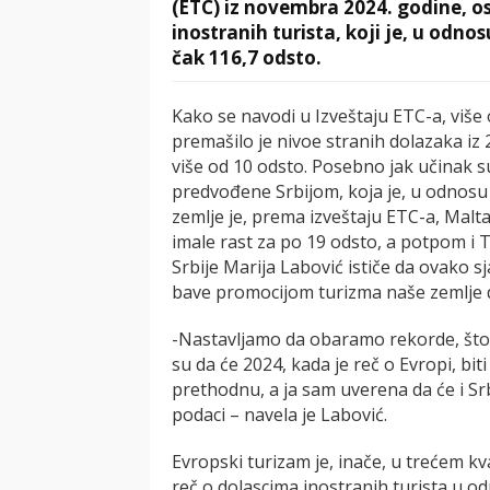
(ETC) iz novembra 2024. godine, os
inostranih turista, koji je, u odn
čak 116,7 odsto.
Kako se navodi u Izveštaju ETC-a, više 
premašilo je nivoe stranih dolazaka iz 
više od 10 odsto. Posebno jak učinak 
predvođene Srbijom, koja je, u odnosu n
zemlje je, prema izveštaju ETC-a, Malta
imale rast za po 19 odsto, a potpom i 
Srbije Marija Labović ističe da ovako sj
bave promocijom turizma naše zemlje 
-Nastavljamo da obaramo rekorde, što p
su da će 2024, kada je reč o Evropi, bi
prethodnu, a ja sam uverena da će i Srb
podaci – navela je Labović.
Evropski turizam je, inače, u trećem kv
reč o dolascima inostranih turista u od