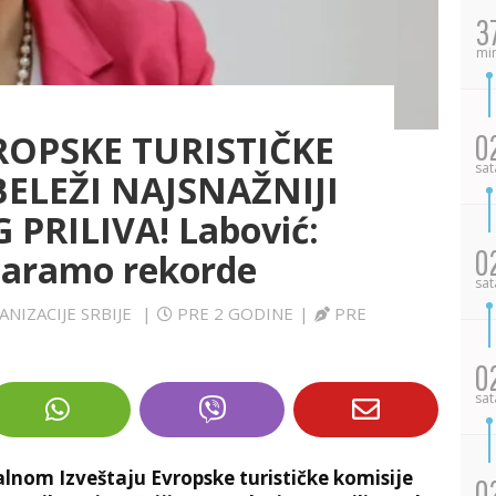
3
mi
ROPSKE TURISTIČKE
0
sat
BELEŽI NAJSNAŽNIJI
PRILIVA! Labović:
0
baramo rekorde
sat
ANIZACIJE SRBIJE
|
PRE 2 GODINE
|
PRE
0
sat
alnom Izveštaju Evropske turističke komisije
0