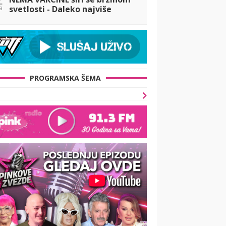
a
svetlosti - Daleko najviše
obolelih ima u KOMŠILUKU
PROGRAMSKA ŠEMA