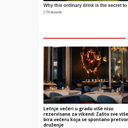
Letnje večeri u gradu više nisu
rezervisane za vikend: Zašto sve više
bira večeru koja se spontano pretvor
druženje