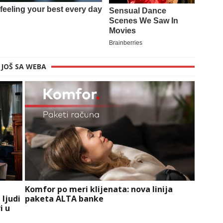
JOŠ SA WEBA
Komfor po meri klijenata: nova linija
 ljudi
paketa ALTA banke
i u