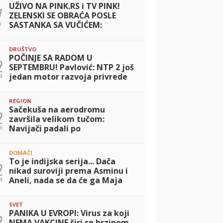
UŽIVO NA PINK.RS i TV PINK!
7
ZELENSKI SE OBRAĆA POSLE
n
SASTANKA SA VUČIĆEM:
Zahvalio se na poštovanju koje
je ukazano Ukrajini
DRUŠTVO
POČINJE SA RADOM U
2
SEPTEMBRU! Pavlović: NTP 2 još
a
jedan motor razvoja privrede
našeg grada
REGION
Sačekuša na aerodromu
2
završila velikom tučom:
a
Navijači padali po
automobilima
DOMAĆI
To je indijska serija... Dača
2
nikad suroviji prema Asminu i
a
Aneli, nada se da će ga Maja
DRESIRATI kao kuče, pa otkrio
da ga je Sofija otpratila sa In
SVET
PANIKA U EVROPI: Virus za koji
2
NEMA VAKCINE širi se brzinom