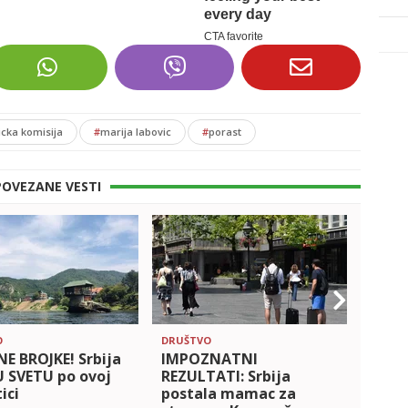
icka komisija
#
marija labovic
#
porast
POVEZANE VESTI
O
DRUŠTVO
SVET
E BROJKE! Srbija
IMPOZNATNI
OVA 
U SVETU po ovoj
REZULTATI: Srbija
SVE 
ici
postala mamac za
TURIS