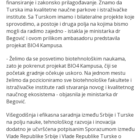
finansiranje i zakonsko prilagođavanje. Znamo da
Turska ima kvalitetne naučne parkove i istraživačke
institute. Sa Turskom imamo i bilateralne projekte koje
sprovodimo, a postoje i druga polja na kojima bismo
mogli da radimo zajedno - istakla je ministarka dr
Begović i ovom prilikom ambasadoru predstavila
projekat BIO4 Kampusa.
- Želimo da se posvetimo biotehnološkim naukama,
zato je pokrenut projekat BIO4 Kampusa, čiji se
početak gradnje očekuje uskoro. Na jednom mestu
želimo da pozicioniramo sve biotehnološke fakultete i
istraživačke institute radi stvaranja novog i kvalitetnog
naučnog ekosistema - objasnila je ministarka dr
Begović.
Višegodišnja i efikasna saradnja između Srbije i Turske
na polju nauke, tehnološkog razvoja i inovacija
dodatno je učvršćena potpisanim Sporazumom između
Vlade Republike Srbije i Vlade Republike Turske o