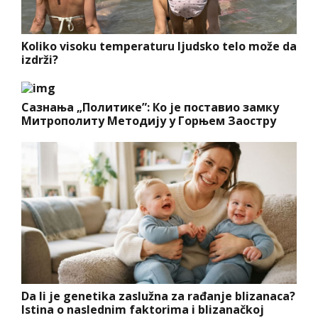
Koliko visoku temperaturu ljudsko telo može da
izdrži?
Сазнања „Политике”: Ко је поставио замку
Митрополиту Методију у Горњем Заостру
Da li je genetika zaslužna za rađanje blizanaca?
Istina o naslednim faktorima i blizanačkoj