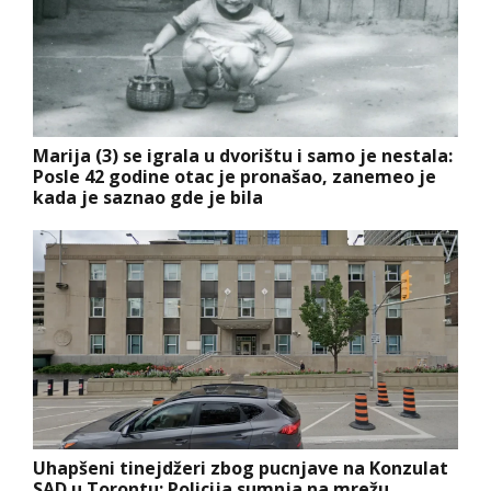
Marija (3) se igrala u dvorištu i samo je nestala:
Posle 42 godine otac je pronašao, zanemeo je
kada je saznao gde je bila
Uhapšeni tinejdžeri zbog pucnjave na Konzulat
SAD u Torontu: Policija sumnja na mrežu