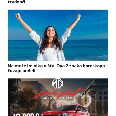
trudnoći
Ne može im niko ništa: Ova 2 znaka horoskopa
čuvaju anđeli