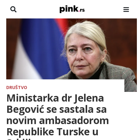
NASLOVNA
VESTI
ZADRUGA
SHOWBIZ
HRONIKA
DRUŠTVO
Ministarka dr Jelena
FARMERI
Begović se sastala sa
novim ambasadorom
TV
Republike Turske u
SPORT