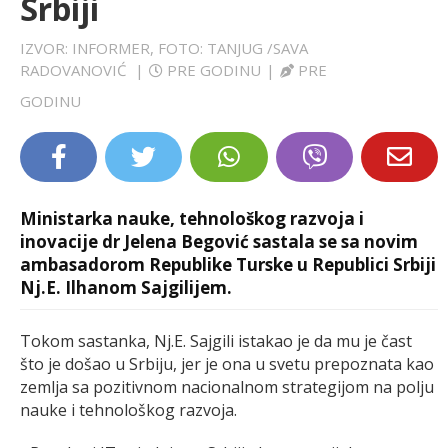
Srbiji
LIFESTYLE
IZVOR: INFORMER, FOTO: TANJUG /SAVA
RADOVANOVIĆ
|
PRE GODINU
|
PRE
EXTRA
GODINU
Ministarka nauke, tehnološkog razvoja i
inovacije dr Jelena Begović sastala se sa novim
ambasadorom Republike Turske u Republici Srbiji
Nj.E. Ilhanom Sajgilijem.
Tokom sastanka, Nj.E. Sajgili istakao je da mu je čast
što je došao u Srbiju, jer je ona u svetu prepoznata kao
zemlja sa pozitivnom nacionalnom strategijom na polju
nauke i tehnološkog razvoja.