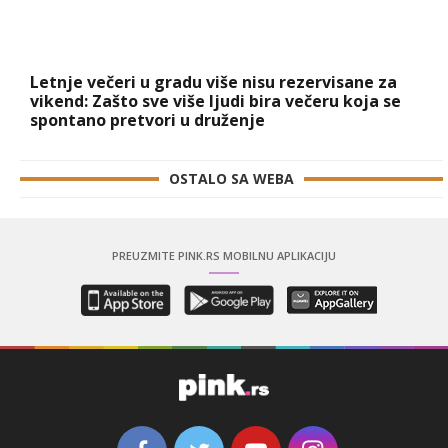
Letnje večeri u gradu više nisu rezervisane za
vikend: Zašto sve više ljudi bira večeru koja se
spontano pretvori u druženje
OSTALO SA WEBA
PREUZMITE PINK.RS MOBILNU APLIKACIJU