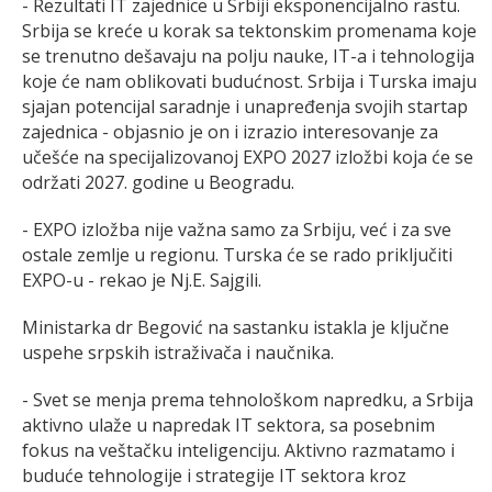
- Rezultati IT zajednice u Srbiji eksponencijalno rastu.
Srbija se kreće u korak sa tektonskim promenama koje
se trenutno dešavaju na polju nauke, IT-a i tehnologija
koje će nam oblikovati budućnost. Srbija i Turska imaju
sjajan potencijal saradnje i unapređenja svojih startap
zajednica - objasnio je on i izrazio interesovanje za
učešće na specijalizovanoj EXPO 2027 izložbi koja će se
održati 2027. godine u Beogradu.
- EXPO izložba nije važna samo za Srbiju, već i za sve
ostale zemlje u regionu. Turska će se rado priključiti
EXPO-u - rekao je Nj.E. Sajgili.
Ministarka dr Begović na sastanku istakla je ključne
uspehe srpskih istraživača i naučnika.
- Svet se menja prema tehnološkom napredku, a Srbija
aktivno ulaže u napredak IT sektora, sa posebnim
fokus na veštačku inteligenciju. Aktivno razmatamo i
buduće tehnologije i strategije IT sektora kroz