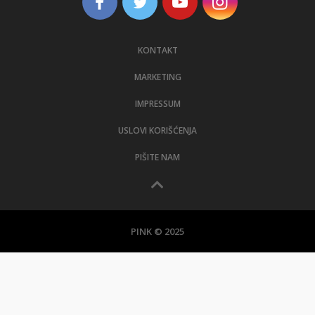
KONTAKT
MARKETING
IMPRESSUM
USLOVI KORIŠĆENJA
PIŠITE NAM
PINK © 2025