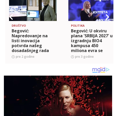
DRUŠTVO
POLITIKA
Begović:
Begović: U okviru
Napredovanje na
plana 'SRBIJA 2027' u
listi inovacija
izgradnju BIO4
potvrda našeg
kampusa 450
dosadašnjeg rada
miliona evra se
ulaže
pre 2 godine
pre 3 godine