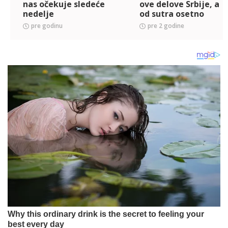
nas očekuje sledeće
ove delove Srbije, a
nedelje
od sutra osetno
toplije
pre godinu
pre 2 godine