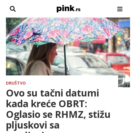
NASLOVNA
VESTI
ZADRUGA
SHOWBIZ
HRONIKA
DRUŠTVO
Ovo su tačni datumi
FARMERI
kada kreće OBRT:
Oglasio se RHMZ, stižu
TV
pljuskovi sa
SPORT