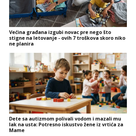
Većina građana izgubi novac pre nego što
stigne na letovanje - ovih 7 troškova skoro niko
ne planira
Dete sa autizmom polivali vodom i mazali mu
lak na usta: Potresno iskustvo žene iz vrtića za
Mame