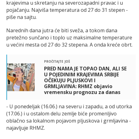
krajevima u skretanju na severozapadni pravac i u
pojačanju. Najviša temperatura od 27 do 31 stepen -
piše na sajtu.
Narednih dana jutra će biti sveža, a tokom dana
pretežno sunčano i toplo uz maksimalne temperature
u većini mesta od 27 do 32 stepena. A onda kreće obrt.
pročitajte još
PRED NAMA JE TOPAO DAN, ALI SE
U POJEDINIM KRAJEVIMA SRBIJE
OČEKUJU PLJUSKOVI I
GRMLJAVINA: RHMZ objavio
vremensku prognozu za danas
- U ponedeljak (16.06.) na severu i zapadu, a od utorka
(17.06.) i u ostalom delu zemlje biće promenljivo
oblačno sa lokalnom pojavom pljuskova i grmljavina -
najavljuje RHMZ.