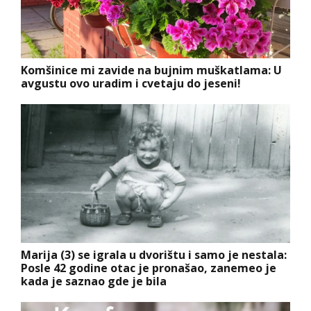
Komšinice mi zavide na bujnim muškatlama: U
avgustu ovo uradim i cvetaju do jeseni!
Marija (3) se igrala u dvorištu i samo je nestala:
Posle 42 godine otac je pronašao, zanemeo je
kada je saznao gde je bila