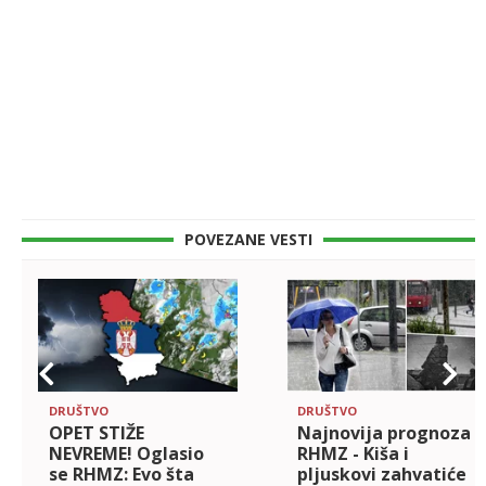
POVEZANE VESTI
DRUŠTVO
DRUŠTVO
OPET STIŽE
Najnovija prognoza
NEVREME! Oglasio
RHMZ - Kiša i
se RHMZ: Evo šta
pljuskovi zahvatiće