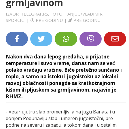
grmljavinom
LIFESTYLE
IZVOR: TELEGRAF.RS, FOTO: TANJUG/VLADIMIR
SPORČIĆ
|
PRE GODINU
|
PRE GODINU
EXTRA
Nakon dva dana lepog predaha, u prijatne
temperature i suvo vreme, danas nam se već
polako vraćaju vrućine. Biće pretežno sunčano i
toplo, a samo na istoku i jugoistoku uz lokalni
razvoj oblačnosti ponegde sa kratkotrajnom
kišom ili pljuskom sa grmljavinom, najavio je
RHMZ.
- Vetar ujutru slab promenljiv, a na jugu Banata i u
donjem Podunavlju slab i umeren jugoistočni, pre
podne na severu i zapadu, a tokom dana i u ostalim