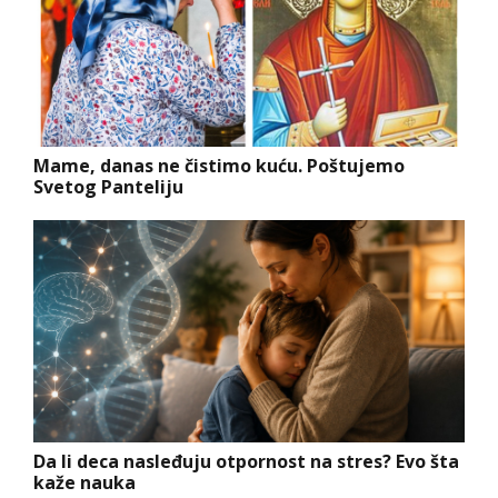
Mame, danas ne čistimo kuću. Poštujemo
Svetog Panteliju
Da li deca nasleđuju otpornost na stres? Evo šta
kaže nauka