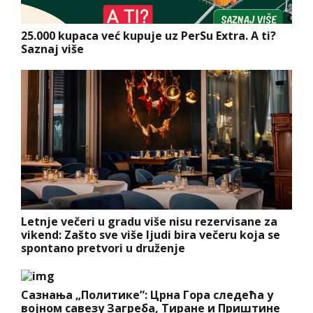
25.000 kupaca već kupuje uz PerSu Extra. A ti?
Saznaj više
Letnje večeri u gradu više nisu rezervisane za
vikend: Zašto sve više ljudi bira večeru koja se
spontano pretvori u druženje
Сазнања „Политике”: Црна Гора следећа у
војном савезу Загреба, Тиране и Приштине