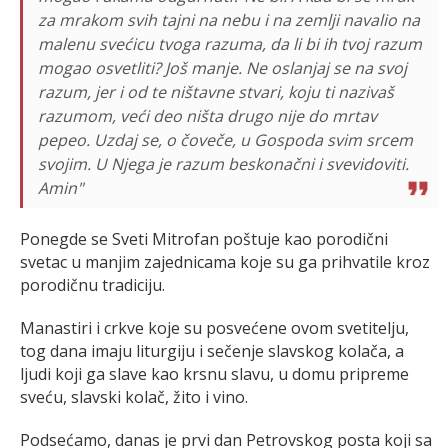
za mrakom svih tajni na nebu i na zemlji navalio na
malenu svećicu tvoga razuma, da li bi ih tvoj razum
mogao osvetliti? Još manje. Ne oslanjaj se na svoj
razum, jer i od te ništavne stvari, koju ti nazivaš
razumom, veći deo ništa drugo nije do mrtav
pepeo. Uzdaj se, o čoveče, u Gospoda svim srcem
svojim. U Njega je razum beskonačni i svevidoviti.
Amin"
Ponegde se Sveti Mitrofan poštuje kao porodični
svetac u manjim zajednicama koje su ga prihvatile kroz
porodičnu tradiciju.
Manastiri i crkve koje su posvećene ovom svetitelju,
tog dana imaju liturgiju i sečenje slavskog kolača, a
ljudi koji ga slave kao krsnu slavu, u domu pripreme
sveću, slavski kolač, žito i vino.
Podsećamo, danas je prvi dan Petrovskog posta koji sa