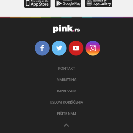
KONTAKT
MARKETING
IMPRESSUM
USLOVI KORIŠĆENJA
PIŠITE NAM