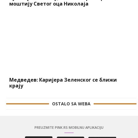
моштију Светог оца Николаја
Медведев: Каријера Зеленског се ближи
крају
OSTALO SA WEBA
PREUZMITE PINK.RS MOBILNU APLIKACIJU