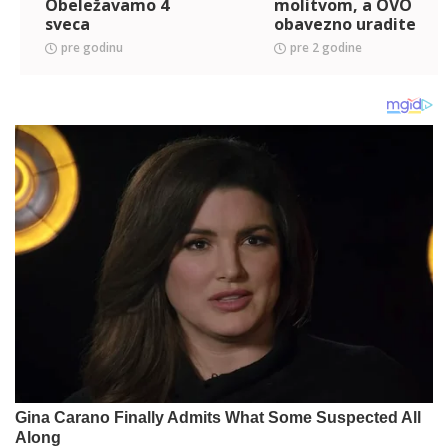
Obeležavamo 4
molitvom, a OVO
sveca
obavezno uradite
pre godinu
pre 2 godine