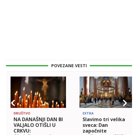
POVEZANE VESTI
DRUŠTVO
EXTRA
NA DANAŠNJI DAN BI
Slavimo tri velika
VALJALO OTIŠLI U
sveca: Dan
CRKVU:
započnite