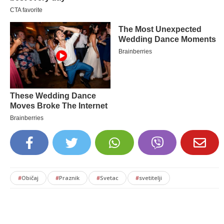
#
Običaj
#
Praznik
#
Svetac
#
svetitelji