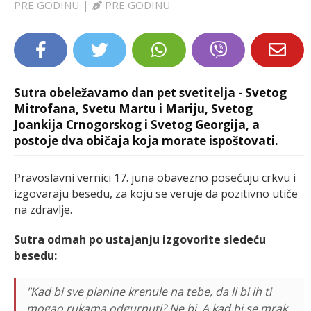
PRE GODINU
|
PRE GODINU
LIFESTYLE
EXTRA
Sutra obeležavamo dan pet svetitelja - Svetog
Mitrofana, Svetu Martu i Mariju, Svetog
Joankija Crnogorskog i Svetog Georgija, a
postoje dva običaja koja morate ispoštovati.
Pravoslavni vernici 17. juna obavezno posećuju crkvu i
izgovaraju besedu, za koju se veruje da pozitivno utiče
na zdravlje.
Sutra odmah po ustajanju izgovorite sledeću
besedu:
"Kad bi sve planine krenule na tebe, da li bi ih ti
mogao rukama odgurnuti? Ne bi. A kad bi se mrak