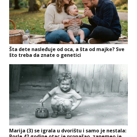
Šta dete nasleđuje od oca, a šta od majke? Sve
što treba da znate o genetici
Marija (3) se igrala u dvorištu i samo je nestala:
Posle 42 godine otac je pronašao, zanemeo je