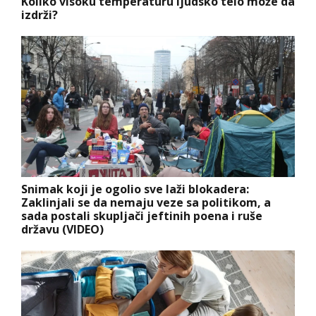
Koliko visoku temperaturu ljudsko telo može da
izdrži?
Snimak koji je ogolio sve laži blokadera:
Zaklinjali se da nemaju veze sa politikom, a
sada postali skupljači jeftinih poena i ruše
državu (VIDEO)