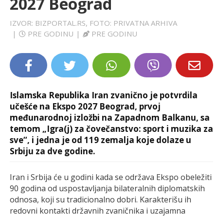
2027 Beograd
LIFESTYLE
IZVOR: BIZPORTAL.RS, FOTO: PRIVATNA ARHIVA
|
PRE GODINU
|
PRE GODINU
EXTRA
Islamska Republika Iran zvanično je potvrdila
učešće na Ekspo 2027 Beograd, prvoj
međunarodnoj izložbi na Zapadnom Balkanu, sa
temom „Igra(j) za čovečanstvo: sport i muzika za
sve“, i jedna je od 119 zemalja koje dolaze u
Srbiju za dve godine.
Iran i Srbija će u godini kada se održava Ekspo obeležiti
90 godina od uspostavljanja bilateralnih diplomatskih
odnosa, koji su tradicionalno dobri. Karakterišu ih
redovni kontakti državnih zvaničnika i uzajamna