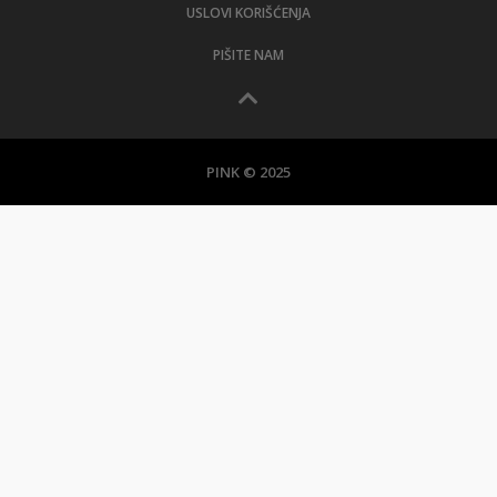
USLOVI KORIŠĆENJA
PIŠITE NAM
PINK © 2025