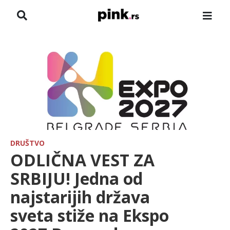
NASLOVNA
VESTI
ZADRUGA
SHOWBIZ
HRONIKA
DRUŠTVO
ODLIČNA VEST ZA
FARMERI
SRBIJU! Jedna od
najstarijih država
TV
sveta stiže na Ekspo
SPORT