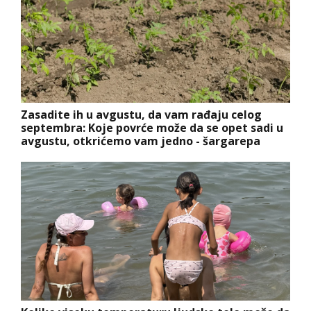
Zasadite ih u avgustu, da vam rađaju celog
septembra: Koje povrće može da se opet sadi u
avgustu, otkrićemo vam jedno - šargarepa