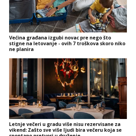
Većina građana izgubi novac pre nego što
stigne na letovanje - ovih 7 troškova skoro niko
ne planira
Letnje večeri u gradu više nisu rezervisane za
vikend: Zašto sve više ljudi bira večeru koja se
spontano pretvori u druženje