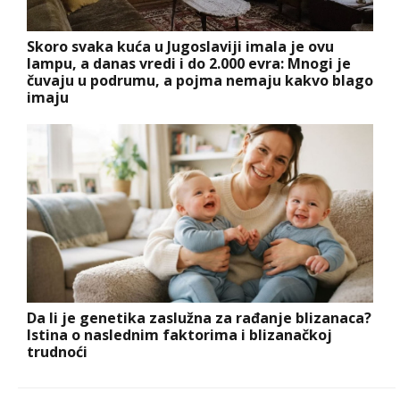
Skoro svaka kuća u Jugoslaviji imala je ovu
lampu, a danas vredi i do 2.000 evra: Mnogi je
čuvaju u podrumu, a pojma nemaju kakvo blago
imaju
Da li je genetika zaslužna za rađanje blizanaca?
Istina o naslednim faktorima i blizanačkoj
trudnoći