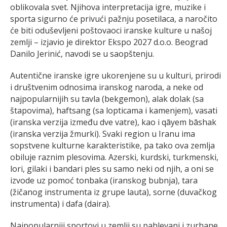
oblikovala svet. Njihova interpretacija igre, muzike i
sporta sigurno će privući pažnju posetilaca, a naročito
će biti oduševljeni poštovaoci iranske kulture u našoj
zemlji – izjavio je direktor Ekspo 2027 d.o.o. Beograd
Danilo Jerinić, navodi se u saopštenju.
Autentične iranske igre ukorenjene su u kulturi, prirodi
i društvenim odnosima iranskog naroda, a neke od
najpopularnijih su tavla (bekgemon), alak dolak (sa
štapovima), haftsang (sa lopticama i kamenjem), vasati
(iranska verzija između dve vatre), kao i qāyem bāshak
(iranska verzija žmurki). Svaki region u Iranu ima
sopstvene kulturne karakteristike, pa tako ova zemlja
obiluje raznim plesovima. Azerski, kurdski, turkmenski,
lori, gilaki i bandari ples su samo neki od njih, a oni se
izvode uz pomoć tonbaka (iranskog bubnja), tara
(žičanog instrumenta iz grupe lauta), sorne (duvačkog
instrumenta) i dafa (daira).
Najpopularniji sportovi u zemlji su pahlevani i zurhane