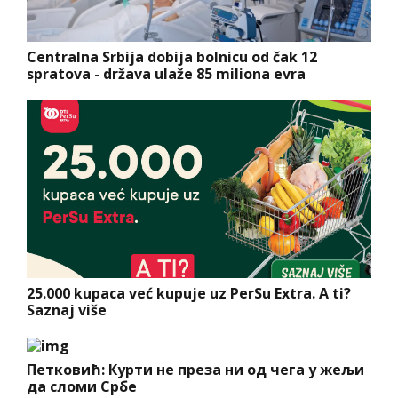
Centralna Srbija dobija bolnicu od čak 12
spratova - država ulaže 85 miliona evra
25.000 kupaca već kupuje uz PerSu Extra. A ti?
Saznaj više
Петковић: Курти не преза ни од чега у жељи
да сломи Србе