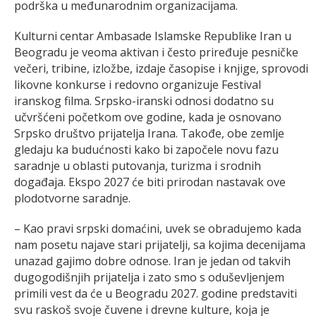
podrška u međunarodnim organizacijama.
Kulturni centar Ambasade Islamske Republike Iran u
Beogradu je veoma aktivan i često priređuje pesničke
večeri, tribine, izložbe, izdaje časopise i knjige, sprovodi
likovne konkurse i redovno organizuje Festival
iranskog filma. Srpsko-iranski odnosi dodatno su
učvršćeni početkom ove godine, kada je osnovano
Srpsko društvo prijatelja Irana. Takođe, obe zemlje
gledaju ka budućnosti kako bi započele novu fazu
saradnje u oblasti putovanja, turizma i srodnih
događaja. Ekspo 2027 će biti prirodan nastavak ove
plodotvorne saradnje.
– Kao pravi srpski domaćini, uvek se obradujemo kada
nam posetu najave stari prijatelji, sa kojima decenijama
unazad gajimo dobre odnose. Iran je jedan od takvih
dugogodišnjih prijatelja i zato smo s oduševljenjem
primili vest da će u Beogradu 2027. godine predstaviti
svu raskoš svoje čuvene i drevne kulture, koja je