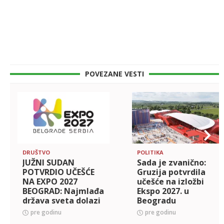
POVEZANE VESTI
DRUŠTVO
POLITIKA
JUŽNI SUDAN
Sada je zvanično:
POTVRDIO UČEŠĆE
Gruzija potvrdila
NA EXPO 2027
učešće na izložbi
BEOGRAD: Najmlađa
Ekspo 2027. u
država sveta dolazi
Beogradu
na Specijalizovanu
pre godinu
pre godinu
izložbu