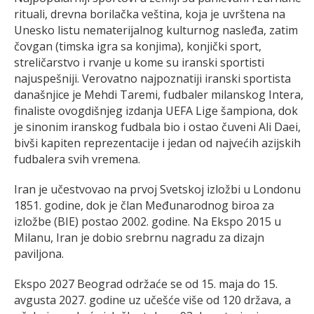
rituali, drevna borilačka veština, koja je uvrštena na
Unesko listu nematerijalnog kulturnog nasleđa, zatim
čovgan (timska igra sa konjima), konjički sport,
streličarstvo i rvanje u kome su iranski sportisti
najuspešniji. Verovatno najpoznatiji iranski sportista
današnjice je Mehdi Taremi, fudbaler milanskog Intera,
finaliste ovogdišnjeg izdanja UEFA Lige šampiona, dok
je sinonim iranskog fudbala bio i ostao čuveni Ali Daei,
bivši kapiten reprezentacije i jedan od najvećih azijskih
fudbalera svih vremena.
Iran je učestvovao na prvoj Svetskoj izložbi u Londonu
1851. godine, dok je član Međunarodnog biroa za
izložbe (BIE) postao 2002. godine. Na Ekspo 2015 u
Milanu, Iran je dobio srebrnu nagradu za dizajn
paviljona.
Ekspo 2027 Beograd održaće se od 15. maja do 15.
avgusta 2027. godine uz učešće više od 120 država, a