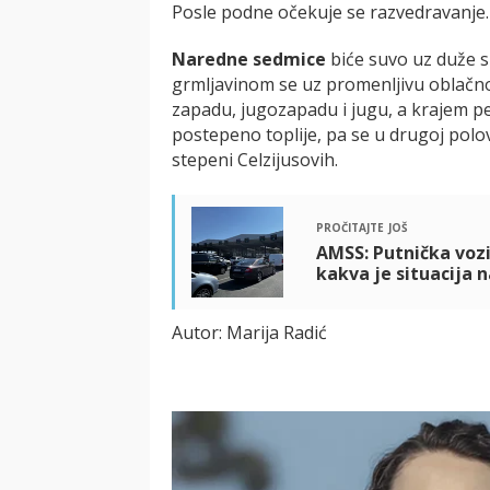
Posle podne očekuje se razvedravanje.
Naredne sedmice
biće suvo uz duže su
grmljavinom se uz promenljivu oblačno
zapadu, jugozapadu i jugu, a krajem per
postepeno toplije, pa se u drugoj pol
stepeni Celzijusovih.
pročitajte još
AMSS: Putnička vozi
kakva je situacija 
Autor: Marija Radić