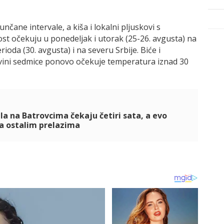
nčane intervale, a kiša i lokalni pljuskovi s
st očekuju u ponedeljak i utorak (25-26. avgusta) na
ioda (30. avgusta) i na severu Srbije. Biće i
ovini sedmice ponovo očekuje temperatura iznad 30
la na Batrovcima čekaju četiri sata, a evo
na ostalim prelazima