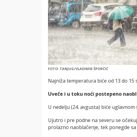
FOTO: TANJUG/VLADIMIR ŠPORČIĆ
Najniža temperatura biće od 13 do 15 s
Uveče i u toku noći postepeno naobl
U nedelju (24. avgusta) biće uglavnom 
Ujutro i pre podne na severu se očeku
prolazno naoblačenje, tek ponegde sa