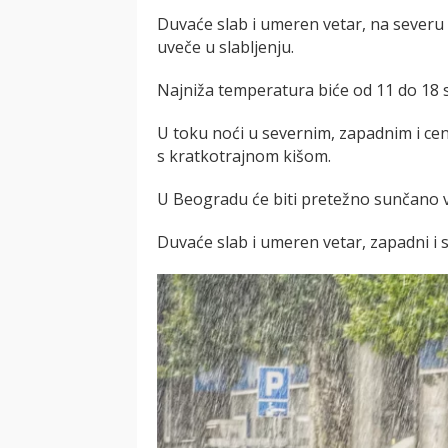
Duvaće slab i umeren vetar, na severu 
uveče u slabljenju.
Najniža temperatura biće od 11 do 18 s
U toku noći u severnim, zapadnim i ce
s kratkotrajnom kišom.
U Beogradu će biti pretežno sunčano
Duvaće slab i umeren vetar, zapadni i 