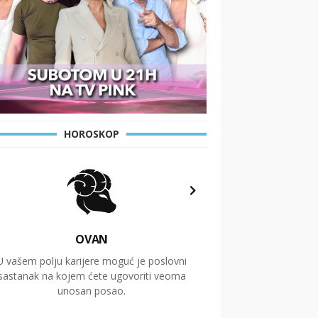
HOROSKOP
OVAN
U vašem polju karijere moguć je poslovni
Putovanja i čitav niz
sastanak na kojem ćete ugovoriti veoma
glavnu temu ovog 
unosan posao.
temelje dugoro