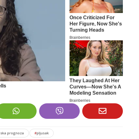
ska prognoza
#
pljusak