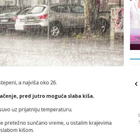
tepeni, a najviša oko 26.
ačenje, pred jutro moguća slaba kiša.
suvo uz prijatniju temperaturu.
je pretežno sunčano vreme, u ostalim krajevima
 slabom kišom.