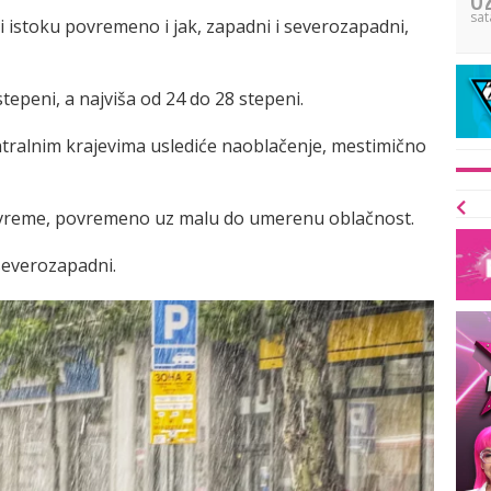
sat
i istoku povremeno i jak, zapadni i severozapadni,
tepeni, a najviša od 24 do 28 stepeni.
ntralnim krajevima uslediće naoblačenje, mestimično
 vreme, povremeno uz malu do umerenu oblačnost.
severozapadni.