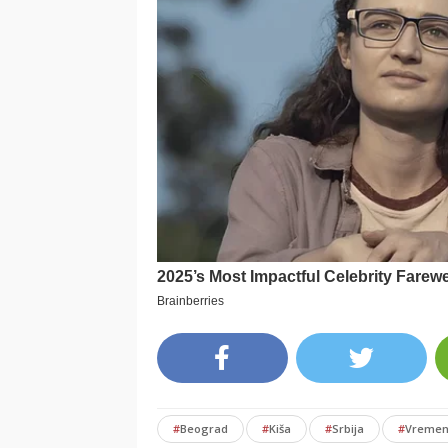
#
Beograd
#
Kiša
#
Srbija
#
Vremen