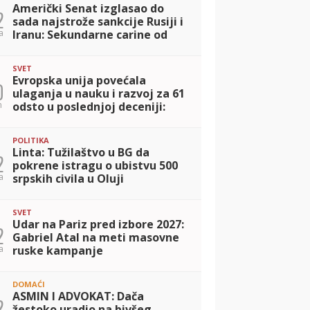
Američki Senat izglasao do
2
sada najstrože sankcije Rusiji i
a
Iranu: Sekundarne carine od
100 odsto za kupce nafte i
gasa, Zelenski pozdravio 'mir
SVET
kroz
Evropska unija povećala
0
ulaganja u nauku i razvoj za 61
n
odsto u poslednjoj deceniji:
Budžet dostigao 130 milijardi
evra
POLITIKA
Linta: Tužilaštvo u BG da
2
pokrene istragu o ubistvu 500
a
srpskih civila u Oluji
SVET
Udar na Pariz pred izbore 2027:
2
Gabriel Atal na meti masovne
a
ruske kampanje
dezinformisanja
DOMAĆI
ASMIN I ADVOKAT: Dača
2
žestoko uradio na bivšeg