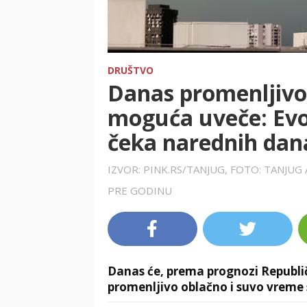
DRUŠTVO
Danas promenljivo 
moguća uveče: Ev
čeka narednih dan
IZVOR: PINK.RS/TANJUG, FOTO: TANJUG
PRE GODINU
Danas će, prema prognozi Republi
promenljivo oblačno i suvo vreme