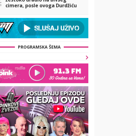
a
cimera, posle ovoga Durdžiću
NEĆE BITI DOBRO (FOTO)
PROGRAMSKA ŠEMA