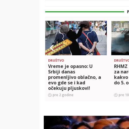
DRUŠTVO
DRUŠTV
Vreme je opasno: U
RHMZ 
Srbiji danas
za nar
promenljivo oblačno, a
kakvo
evo gde se i kad
do 5. 
očekuju pljuskovi!
Upaljen meteo-alarm
pre 2 godine
pre 1