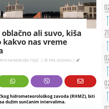
0
sat
oblačno ali suvo, kiša
2
mi
o kakvo nas vreme
a
0
 AP/STA/NEBOJŠA TEJIĆ
|
PRE GODINU
|
sat
0
sat
čkog hidrometeorološkog zavoda (RHMZ), biti
 sa dužim sunčanim intervalima.
0