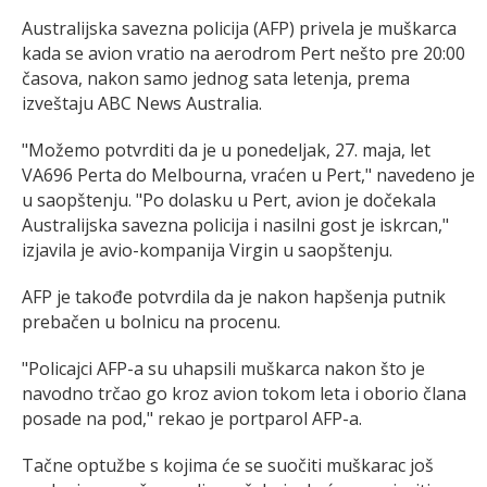
Australijska savezna policija (AFP) privela je muškarca
kada se avion vratio na aerodrom Pert nešto pre 20:00
časova, nakon samo jednog sata letenja, prema
izveštaju ABC News Australia.
"Možemo potvrditi da je u ponedeljak, 27. maja, let
VA696 Perta do Melbourna, vraćen u Pert," navedeno je
u saopštenju. "Po dolasku u Pert, avion je dočekala
Australijska savezna policija i nasilni gost je iskrcan,"
izjavila je avio-kompanija Virgin u saopštenju.
AFP je takođe potvrdila da je nakon hapšenja putnik
prebačen u bolnicu na procenu.
"Policajci AFP-a su uhapsili muškarca nakon što je
navodno trčao go kroz avion tokom leta i oborio člana
posade na pod," rekao je portparol AFP-a.
Tačne optužbe s kojima će se suočiti muškarac još