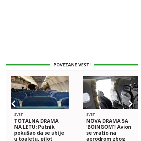
POVEZANE VESTI
SVET
SVET
TOTALNA DRAMA
NOVA DRAMA SA
NA LETU: Putnik
'BOINGOM'! Avion
pokušao da se ubije
se vratio na
u toaletu, pilot
aerodrom zbog