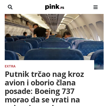
NASLOVNA
VESTI
ZADRUGA
SHOWBIZ
HRONIKA
EXTRA
Putnik trčao nag kroz
FARMERI
avion i oborio člana
posade: Boeing 737
TV
morao da se vrati na
SPORT