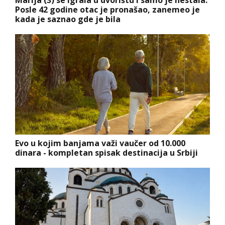
Marija (3) se igrala u dvorištu i samo je nestala:
Posle 42 godine otac je pronašao, zanemeo je
kada je saznao gde je bila
Evo u kojim banjama važi vaučer od 10.000
dinara - kompletan spisak destinacija u Srbiji