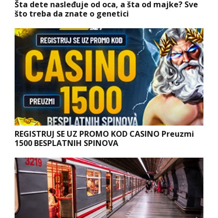
Šta dete nasleđuje od oca, a šta od majke? Sve
što treba da znate o genetici
REGISTRUJ SE UZ PROMO KOD CASINO Preuzmi
1500 BESPLATNIH SPINOVA