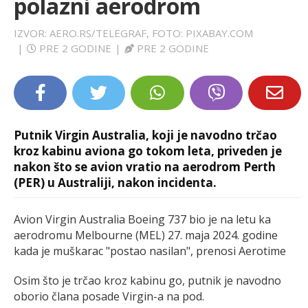
polazni aerodrom
LIFESTYLE
IZVOR: AERO.RS/TELEGRAF, FOTO: PIXABAY.COM
|
PRE 2 GODINE
|
PRE 2 GODINE
EXTRA
Putnik Virgin Australia, koji je navodno trčao
kroz kabinu aviona go tokom leta, priveden je
nakon što se avion vratio na aerodrom Perth
(PER) u Australiji, nakon incidenta.
Avion Virgin Australia Boeing 737 bio je na letu ka
aerodromu Melbourne (MEL) 27. maja 2024. godine
kada je muškarac "postao nasilan", prenosi Aerotime
Osim što je trčao kroz kabinu go, putnik je navodno
oborio člana posade Virgin-a na pod.