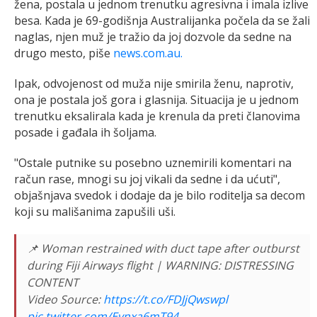
žena, postala u jednom trenutku agresivna i imala izlive
besa. Kada je 69-godišnja Australijanka počela da se žali
naglas, njen muž je tražio da joj dozvole da sedne na
drugo mesto, piše
news.com.au.
Ipak, odvojenost od muža nije smirila ženu, naprotiv,
ona je postala još gora i glasnija. Situacija je u jednom
trenutku eksalirala kada je krenula da preti članovima
posade i gađala ih šoljama.
"Ostale putnike su posebno uznemirili komentari na
račun rase, mnogi su joj vikali da sedne i da ućuti",
objašnjava svedok i dodaje da je bilo roditelja sa decom
koji su mališanima zapušili uši.
📌 Woman restrained with duct tape after outburst
during Fiji Airways flight | WARNING: DISTRESSING
CONTENT
Video Source:
https://t.co/FDJjQwswpl
pic.twitter.com/Evnxa6mT94