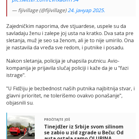
— fijivillage (@fijivillage)
24. јануар 2025.
Zajedničkim naporima, dve stjuardese, uspele su da
savladaju ženu i zalepe joj usta na kratko. Dva sata pre
sletanja, muž je seo sa ženom, ali je to nije umirilo. Ona
je nastavila da vređa sve redom, i putnike i posadu.
Nakon sletanja, policija je uhapsila putnicu. Avio-
kompanija je prijavila slučaj policiji i kaže da je u "fazi
istrage".
"U Fidžiju je bezbednost naših putnika najbitnija stvar, i
glavni prioritet, ne tolerišemo ovakvo ponašanje",
objasnili su.
pročitajte još
Tinejdžer iz Srbije svom silinom
se zabio u zid zgrade u Beču: Od
auta ostala samo OLUPINA