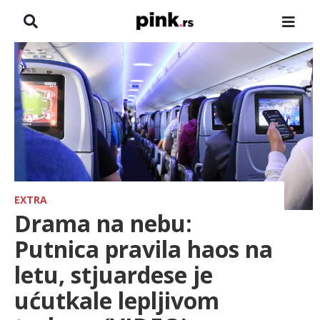
NASLOVNA
VESTI
ZADRUGA
SHOWBIZ
HRONIKA
EXTRA
Drama na nebu:
FARMERI
Putnica pravila haos na
letu, stjuardese je
TV
ućutkale lepljivom
SPORT