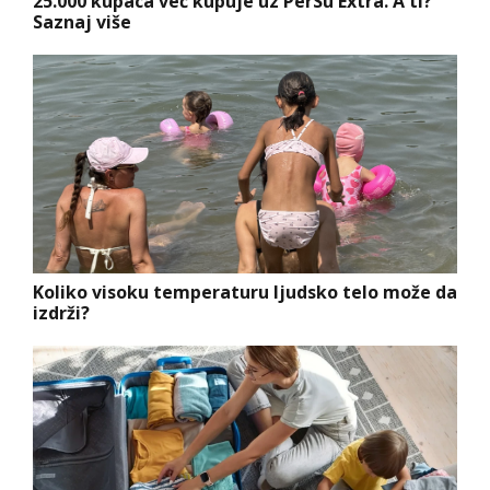
25.000 kupaca već kupuje uz PerSu Extra. A ti?
Saznaj više
Koliko visoku temperaturu ljudsko telo može da
izdrži?