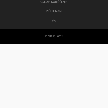
USLOVI KORIŠĆENJA
PIŠITE NAM
PINK © 2025