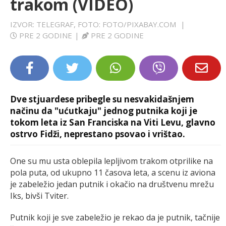
trakom (VIDEO)
LIFESTYLE
IZVOR: TELEGRAF, FOTO: FOTO/PIXABAY.COM
|
PRE 2 GODINE
|
PRE 2 GODINE
EXTRA
Dve stjuardese pribegle su nesvakidašnjem
načinu da "ućutkaju" jednog putnika koji je
tokom leta iz San Franciska na Viti Levu, glavno
ostrvo Fidži, neprestano psovao i vrištao.
One su mu usta oblepila lepljivom trakom otprilike na
pola puta, od ukupno 11 časova leta, a scenu iz aviona
je zabeležio jedan putnik i okačio na društvenu mrežu
Iks, bivši Tviter.
Putnik koji je sve zabeležio je rekao da je putnik, tačnije