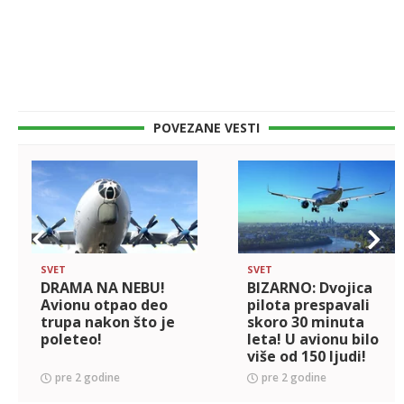
POVEZANE VESTI
SVET
SVET
DRAMA NA NEBU!
BIZARNO: Dvojica
Avionu otpao deo
pilota prespavali
trupa nakon što je
skoro 30 minuta
poleteo!
leta! U avionu bilo
više od 150 ljudi!
pre 2 godine
pre 2 godine