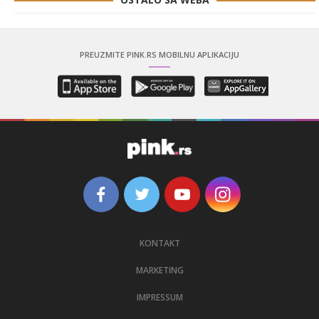
PREUZMITE PINK.RS MOBILNU APLIKACIJU
KONTAKT
MARKETING
IMPRESSUM