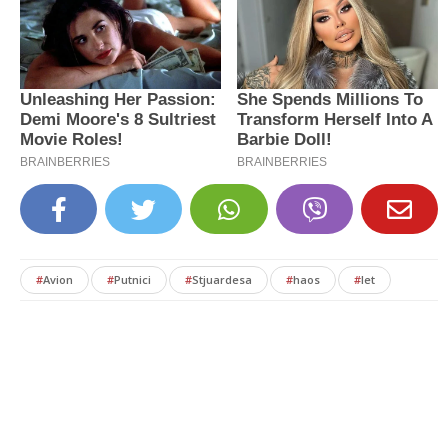
#
Avion
#
Putnici
#
Stjuardesa
#
haos
#
let