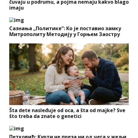
čuvaju u podrumu, a pojma nemaju kakvo blago
imaju
Сазнања „Политике”: Ко је поставио замку
Митрополиту Методију у Горњем Заостру
Šta dete nasleđuje od oca, a šta od majke? Sve
što treba da znate o genetici
Петковић: Курти не преза ни од чега у жељи