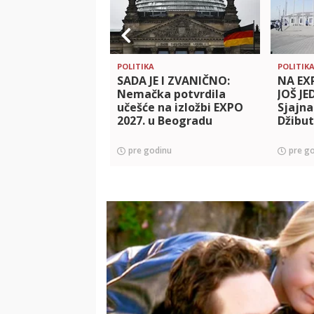
POLITIKA
POLITIK
SADA JE I ZVANIČNO:
NA EX
Nemačka potvrdila
JOŠ J
učešće na izložbi EXPO
Sjajna
2027. u Beogradu
Džibut
pre godinu
pre g