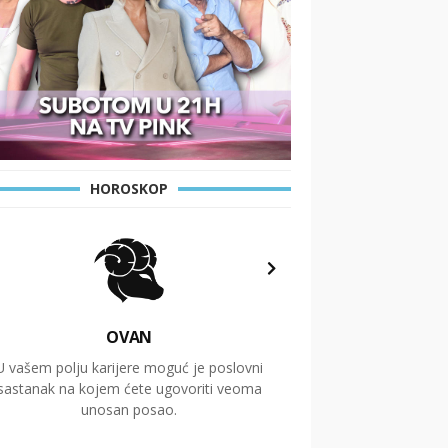
HOROSKOP
OVAN
U vašem polju karijere moguć je poslovni
Putovanja i čitav niz
sastanak na kojem ćete ugovoriti veoma
glavnu temu ovog 
unosan posao.
temelje dugoro