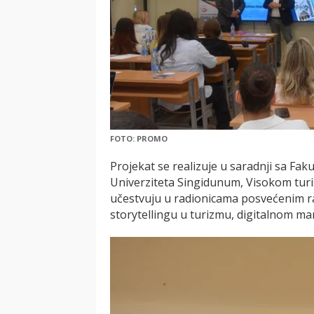
FOTO: PROMO
Projekat se realizuje u saradnji sa Fak
Univerziteta Singidunum, Visokom turis
učestvuju u radionicama posvećenim raz
storytellingu u turizmu, digitalnom mar