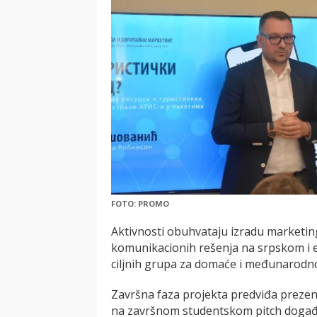
FOTO: PROMO
Aktivnosti obuhvataju izradu marketing
komunikacionih rešenja na srpskom i en
ciljnih grupa za domaće i međunarodno 
Završna faza projekta predviđa prezent
na završnom studentskom pitch događ