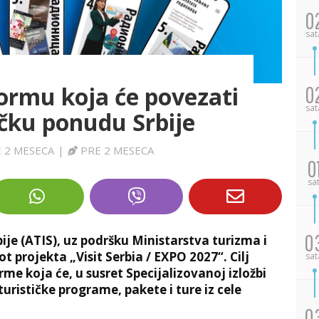
0
sat
ormu koja će povezati
0
sat
ičku ponudu Srbije
 2 MESECA
|
PRE 2 MESECA
0
sa
0
rbije (ATIS), uz podršku Ministarstva turizma i
ot projekta „Visit Serbia / EXPO 2027“. Cilj
sat
rme koja će, u susret Specijalizovanoj izložbi
urističke programe, pakete i ture iz cele
0