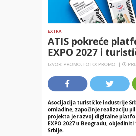
EXTRA
ATIS pokreće platf
EXPO 2027 i turist
IZVOR: PROMO, FOTO: PROMO
|
PRE
Asocijacija turističke industrije S
omladine, započinje realizaciju pil
projekta je razvoj digitalne platfo
EXPO 2027 u Beogradu, objediniti t
Srbije.