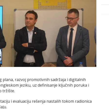
 plana, razvoj promotivnih sadržaja i digitalnih
gleskom jeziku, uz definisanje ključnih poruka i
tržište.
aciju i evaluaciju rešenja nastalih tokom radionica
aju.