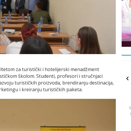
ultetom za turistički i hotelijerski menadžment
tičkom školom. Studenti, profesori i stručnjaci
voju turističkih proizvoda, brendiranju destinacija,
ketingu i kreiranju turističkih paketa.