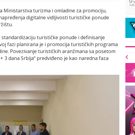
sat
a Ministarstva turizma i omladine za promociju,
apređenja digitalne vidljivosti turističke ponude
žištu.
standardizaciju turističke ponude i definisanje
j fazi planirana je i promocija turističkih programa
dine. Povezivanje turističkih aranžmana sa posetom
 3 dana Srbija“ predviđeno je kao naredna faza