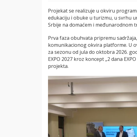
Projekat se realizuje u okviru program
edukaciju i obuke u turizmu, u svrhu un
Srbije na domaćem i međunarodnom tr
Prva faza obuhvata pripremu sadržaja, 
komunikacionog okvira platforme. U ovo
za sezonu od jula do oktobra 2026. go
EXPO 2027 kroz koncept „2 dana EXPO +
projekta.