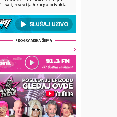
a
sali, reakcija hirurga privukla
pažnju (VIDEO)
PROGRAMSKA ŠEMA