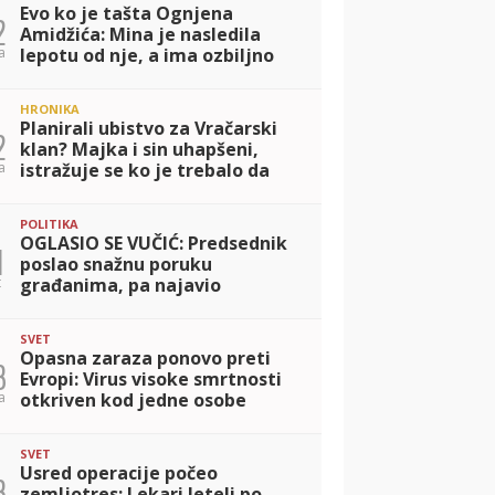
Evo ko je tašta Ognjena
2
Amidžića: Mina je nasledila
a
lepotu od nje, a ima ozbiljno
zanimanje (FOTO)
HRONIKA
Planirali ubistvo za Vračarski
2
klan? Majka i sin uhapšeni,
a
istražuje se ko je trebalo da
bude likvidiran
POLITIKA
OGLASIO SE VUČIĆ: Predsednik
1
poslao snažnu poruku
t
građanima, pa najavio
istorijsku posetu Beogradu!
SVET
Opasna zaraza ponovo preti
3
Evropi: Virus visoke smrtnosti
a
otkriven kod jedne osobe
SVET
Usred operacije počeo
3
zemljotres: Lekari leteli po