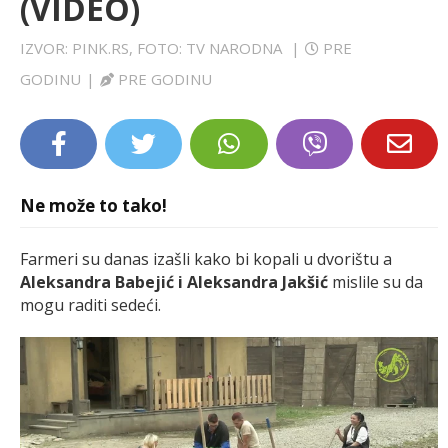
(VIDEO)
LIFESTYLE
IZVOR: PINK.RS, FOTO: TV NARODNA
|
PRE
EXTRA
GODINU
|
PRE GODINU
Ne može to tako!
Farmeri su danas izašli kako bi kopali u dvorištu a
Aleksandra Babejić i Aleksandra Jakšić
mislile su da
mogu raditi sedeći.