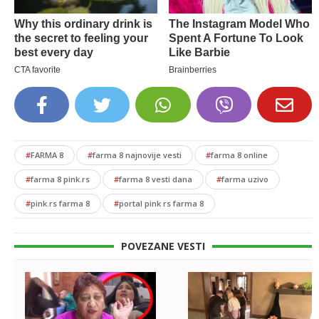
#
FARMA 8
#
farma 8 najnovije vesti
#
farma 8 online
#
farma 8 pink.rs
#
farma 8 vesti dana
#
farma uzivo
#
pink.rs farma 8
#
portal pink rs farma 8
POVEZANE VESTI