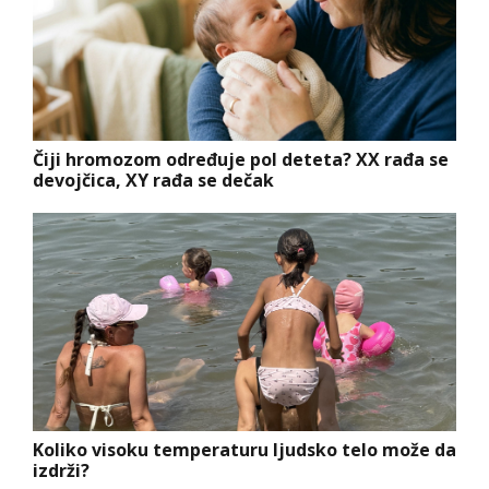
Čiji hromozom određuje pol deteta? XX rađa se
devojčica, XY rađa se dečak
Koliko visoku temperaturu ljudsko telo može da
izdrži?