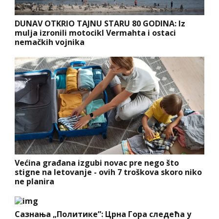
DUNAV OTKRIO TAJNU STARU 80 GODINA: Iz
mulja izronili motocikl Vermahta i ostaci
nemačkih vojnika
Većina građana izgubi novac pre nego što
stigne na letovanje - ovih 7 troškova skoro niko
ne planira
Сазнања „Политике”: Црна Гора следећа у