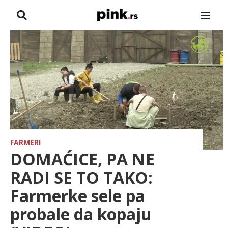
NASLOVNA
VESTI
ZADRUGA
SHOWBIZ
HRONIKA
FARMERI
DOMAĆICE, PA NE
FARMERI
RADI SE TO TAKO:
Farmerke sele pa
TV
probale da kopaju
SPORT