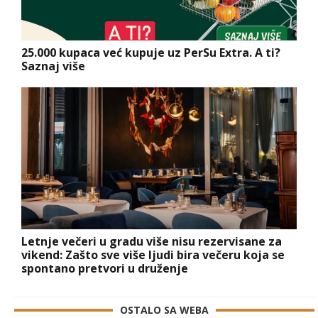
25.000 kupaca već kupuje uz PerSu Extra. A ti?
Saznaj više
Letnje večeri u gradu više nisu rezervisane za
vikend: Zašto sve više ljudi bira večeru koja se
spontano pretvori u druženje
OSTALO SA WEBA