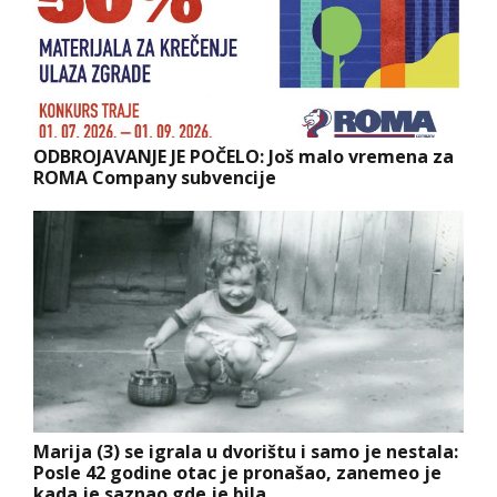
ODBROJAVANJE JE POČELO: Još malo vremena za
ROMA Company subvencije
Marija (3) se igrala u dvorištu i samo je nestala:
Posle 42 godine otac je pronašao, zanemeo je
kada je saznao gde je bila