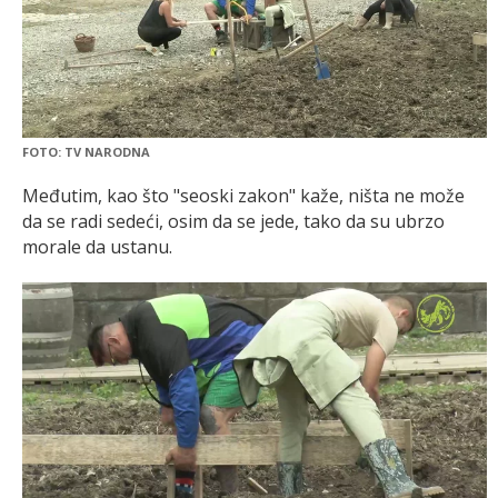
FOTO: TV NARODNA
Međutim, kao što "seoski zakon" kaže, ništa ne može
da se radi sedeći, osim da se jede, tako da su ubrzo
morale da ustanu.