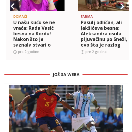
DOMAĆI
FARMA
U našu kuću se ne
Pasulj odličan, ali
vraća: Rada Vasić
Jakšićeva besna:
besna na Kordu!
Aleksandra osula
Nakon što je
pljuvačinu po Sneži,
saznala stvari o
evo šta je razlog
njemu, donela
(VIDEO)
pre 2 godine
pre 2 godine
odluku
JOŠ SA WEBA