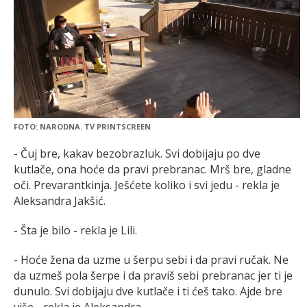
FOTO: NARODNA. TV PRINTSCREEN
- Čuj bre, kakav bezobrazluk. Svi dobijaju po dve
kutlače, ona hoće da pravi prebranac. Mrš bre, gladne
oči. Prevarantkinja. Ješćete koliko i svi jedu - rekla je
Aleksandra Jakšić.
- Šta je bilo - rekla je Lili.
- Hoće žena da uzme u šerpu sebi i da pravi ručak. Ne
da uzmeš pola šerpe i da praviš sebi prebranac jer ti je
dunulo. Svi dobijaju dve kutlače i ti ćeš tako. Ajde bre