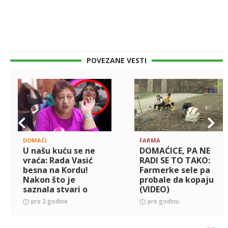
POVEZANE VESTI
DOMAĆI
FARMA
U našu kuću se ne
DOMAĆICE, PA NE
vraća: Rada Vasić
RADI SE TO TAKO:
besna na Kordu!
Farmerke sele pa
Nakon što je
probale da kopaju
saznala stvari o
(VIDEO)
njemu, donela
pre 2 godine
pre godinu
odluku