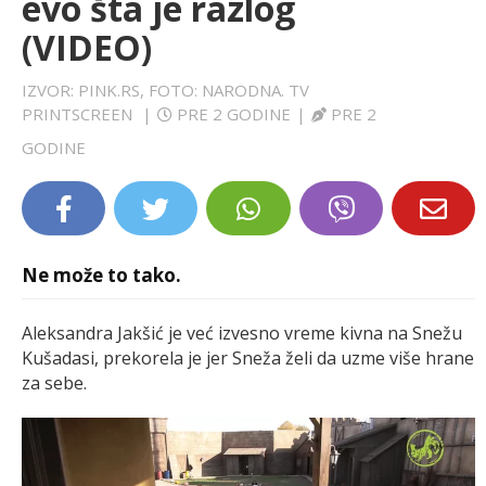
evo šta je razlog
LIFESTYLE
(VIDEO)
EXTRA
IZVOR: PINK.RS, FOTO: NARODNA. TV
PRINTSCREEN
|
PRE 2 GODINE
|
PRE 2
GODINE
Ne može to tako.
Aleksandra Jakšić je već izvesno vreme kivna na Snežu
Kušadasi, prekorela je jer Sneža želi da uzme više hrane
za sebe.