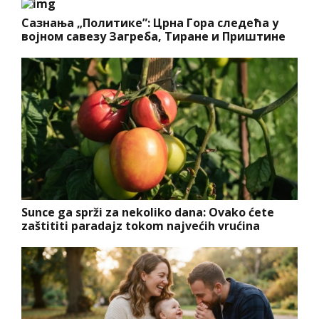
Сазнања „Политике”: Црна Гора следећа у
војном савезу Загреба, Тиране и Приштине
Sunce ga sprži za nekoliko dana: Ovako ćete
zaštititi paradajz tokom najvećih vrućina