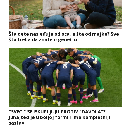
Šta dete nasleđuje od oca, a šta od majke? Sve
što treba da znate o genetici
"SVECI" SE ISKUPLjUJU PROTIV "ĐAVOLA"?
Junajted je u boljoj formi i ima kompletniji
sastav