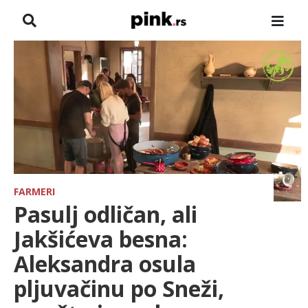
NASLOVNA
VESTI
ZADRUGA
SHOWBIZ
HRONIKA
FARMERI
Pasulj odličan, ali
FARMERI
Jakšićeva besna:
Aleksandra osula
TV
pljuvačinu po Sneži,
SPORT