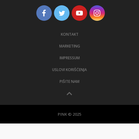
KONTAKT
MARKETING
IMPRESSUM
USLOVI KORIŠĆENJA
PIŠITE NAM
PINK © 2025