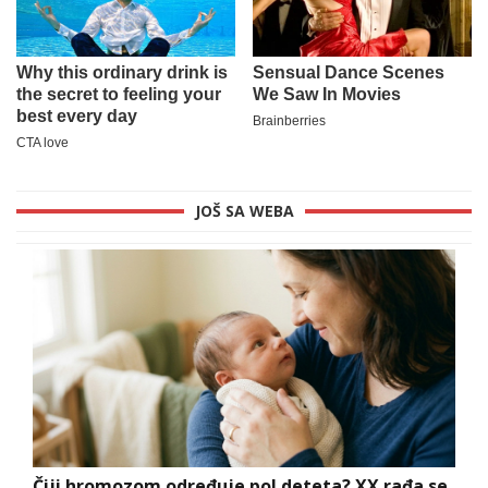
JOŠ SA WEBA
Čiji hromozom određuje pol deteta? XX rađa se