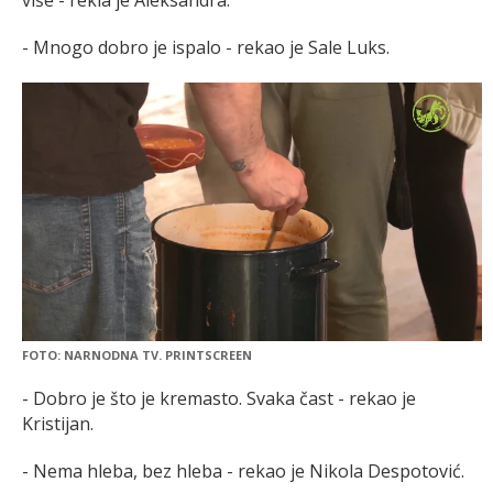
više - rekla je Aleksandra.
- Mnogo dobro je ispalo - rekao je Sale Luks.
FOTO: NARNODNA TV. PRINTSCREEN
- Dobro je što je kremasto. Svaka čast - rekao je
Kristijan.
- Nema hleba, bez hleba - rekao je Nikola Despotović.