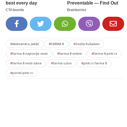
#
Aleksandra Jakšić
#
FARMA 8
#
Sneža Kušadasi
#
farma 8 najnovije vesti
#
farma 8 online
#
farma 8 pink.rs
#
farma 8 vesti dana
#
farma uzivo
#
pink.rs farma 8
#
portal pink rs