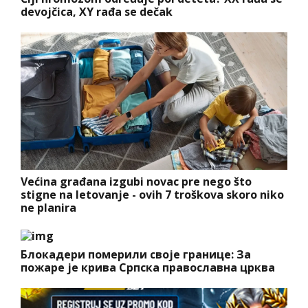
devojčica, XY rađa se dečak
Većina građana izgubi novac pre nego što
stigne na letovanje - ovih 7 troškova skoro niko
ne planira
Блокадери померили своје границе: За
пожаре је крива Српска православна црква