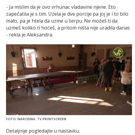
- Ja mislim da je ovo vrhunac vladavine njene. Eto
zapečatila je s tim. Uzela je dve porcije pa joj je i to bilo
malo, pa je htela da uzme u šerpu. Ne možeš ti da
uzmeš koliko ti hoćeš, a pritom ništa nije uradila danas
- rekla je Aleksandra.
FOTO: NARODNA. TV PRINTSCREEN
Detaljnije pogledajte u nastavku.