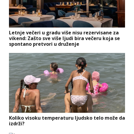
Letnje večeri u gradu više nisu rezervisane za
vikend: Zašto sve više ljudi bira večeru koja se
spontano pretvori u druženje
Koliko visoku temperaturu ljudsko telo može da
izdrži?