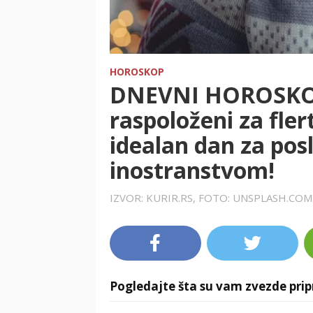
HOROSKOP
DNEVNI HOROSKOP
raspoloženi za fle
idealan dan za pos
inostranstvom!
IZVOR: KURIR.RS, FOTO: UNSPLASH.CO
Pogledajte šta su vam zvezde prip