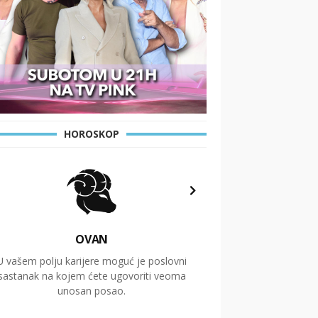
HOROSKOP
OVAN
U vašem polju karijere moguć je poslovni
Putovanja i čitav niz
sastanak na kojem ćete ugovoriti veoma
glavnu temu ovog 
unosan posao.
temelje dugoro