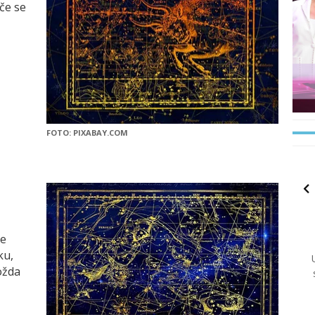
če se
FOTO: PIXABAY.COM
te
ku,
ožda