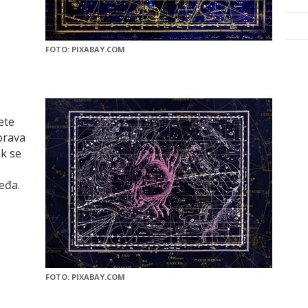
FOTO: PIXABAY.COM
ete
borava
ak se
eđa.
FOTO: PIXABAY.COM