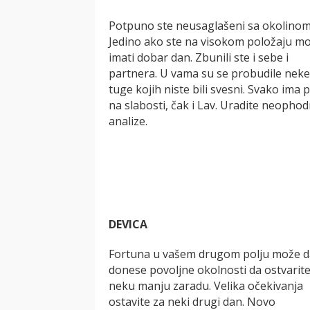
Potpuno ste neusaglašeni sa okolinom
Jedino ako ste na visokom položaju m
imati dobar dan. Zbunili ste i sebe i
partnera. U vama su se probudile neke
tuge kojih niste bili svesni. Svako ima 
na slabosti, čak i Lav. Uradite neopho
analize.
DEVICA
Fortuna u vašem drugom polju može d
donese povoljne okolnosti da ostvarit
neku manju zaradu. Velika očekivanja
ostavite za neki drugi dan. Novo