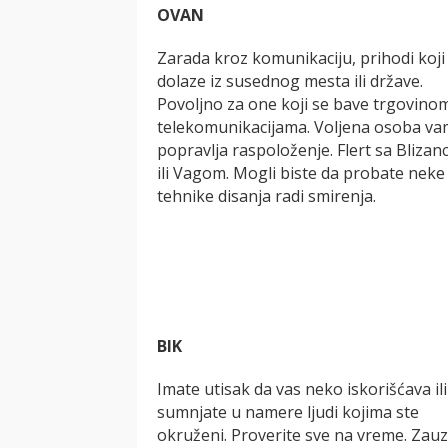
OVAN
Zarada kroz komunikaciju, prihodi koji
dolaze iz susednog mesta ili države.
Povoljno za one koji se bave trgovinom
telekomunikacijama. Voljena osoba va
popravlja raspoloženje. Flert sa Bliza
ili Vagom. Mogli biste da probate neke
tehnike disanja radi smirenja.
BIK
Imate utisak da vas neko iskorišćava ili
sumnjate u namere ljudi kojima ste
okruženi. Proverite sve na vreme. Zau