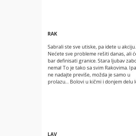
RAK
Sabrali ste sve utiske, pa idete u akciju.
Nećete sve probleme rešiti danas, ali ć
bar definisati granice. Stara ljubav za
nema! To je tako sa svim Rakovima. Ip
ne nadajte previše, možda je samo u
prolazu… Bolovi u kičmi i donjem delu l
LAV