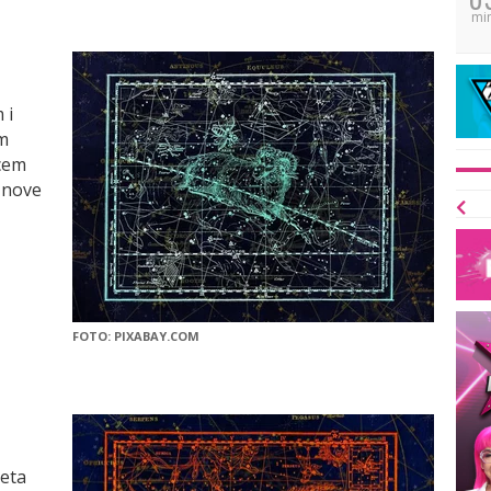
mi
 i
m
ncem
 nove
FOTO: PIXABAY.COM
zeta