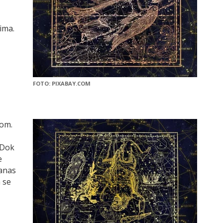
ima.
FOTO: PIXABAY.COM
vom.
. Dok
e
anas
 se