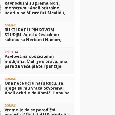
Ravnodušni su prema Nori,
9
monstrumi: Aneli brutalno
n
udarila na Mustafu i Mevlidu,
pa stigao žestok odgvor od
Durdžića: Uništili su dete, ona
DOMAĆI
im je pr
BUKTI RAT U PINKOVOM
1
STUDIJU: Aneli u žestokom
t
sukobu sa Neriom i Hanom,
pokazala dokaze iz telefona i
iznela šok optužbe! (VIDEO)
POLITIKA
Pavlović na opozicionim
1
medijima: Mali je u pravu, ima
t
para za veće plate i penzije
DOMAĆI
Ona neće ući u našu kuću, za
1
njega su mu vrata otvorena:
t
Aneli otkrila da Ahmići Hanu ne
žele očima da vide, Nerio
otkrio da se nije čuo sa
DOMAĆI
majkom! (V
Vreme je da se porodični
3
odnosi raščivijaju! U Narod pita