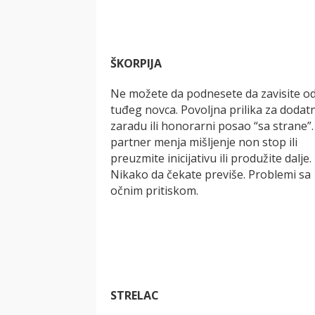
ŠKORPIJA
Ne možete da podnesete da zavisite o
tuđeg novca. Povoljna prilika za dodatn
zaradu ili honorarni posao “sa strane”.
partner menja mišljenje non stop ili
preuzmite inicijativu ili produžite dalje.
Nikako da čekate previše. Problemi sa
očnim pritiskom.
STRELAC