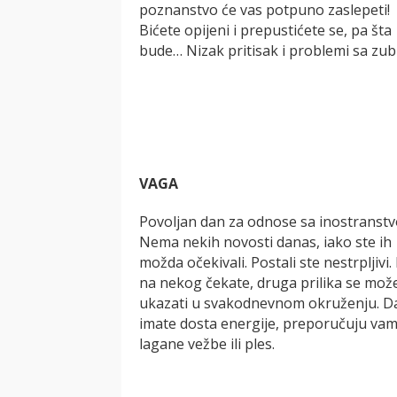
poznanstvo će vas potpuno zaslepeti!
Bićete opijeni i prepustićete se, pa šta
bude… Nizak pritisak i problemi sa zub
VAGA
Povoljan dan za odnose sa inostranst
Nema nekih novosti danas, iako ste ih
možda očekivali. Postali ste nestrpljivi
na nekog čekate, druga prilika se mož
ukazati u svakodnevnom okruženju. D
imate dosta energije, preporučuju vam
lagane vežbe ili ples.