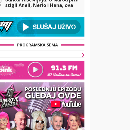
n
stigli Aneli, Nerio i Hana, ova
noć OBEĆAVA!
PROGRAMSKA ŠEMA