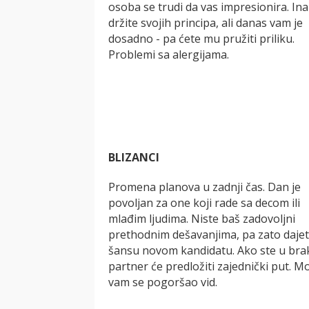
osoba se trudi da vas impresionira. Ina
držite svojih principa, ali danas vam je
dosadno - pa ćete mu pružiti priliku.
Problemi sa alergijama.
BLIZANCI
Promena planova u zadnji čas. Dan je
povoljan za one koji rade sa decom ili
mlađim ljudima. Niste baš zadovoljni
prethodnim dešavanjima, pa zato daje
šansu novom kandidatu. Ako ste u bra
partner će predložiti zajednički put. M
vam se pogoršao vid.