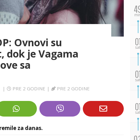
4
mi
: Ovnovi su
0
sa
rt, dok je Vagama
love sa
0
sa
M
|
PRE 2 GODINE
|
PRE 2 GODINE
0
sa
remile za danas.
0