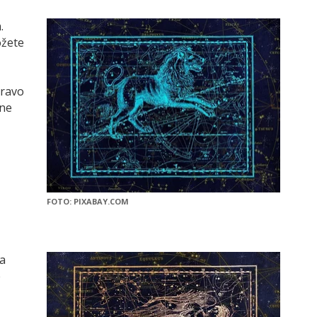
.
ožete
pravo
dne
FOTO: PIXABAY.COM
a
e