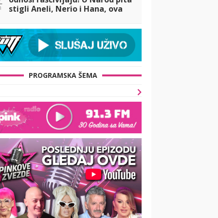
n
stigli Aneli, Nerio i Hana, ova
noć OBEĆAVA!
PROGRAMSKA ŠEMA