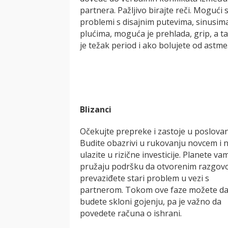
partnera. Pažljivo birajte reči. Mogući 
problemi s disajnim putevima, sinusim
plućima, moguća je prehlada, grip, a t
je težak period i ako bolujete od astme
Blizanci
Očekujte prepreke i zastoje u poslovan
Budite obazrivi u rukovanju novcem i 
ulazite u rizične investicije. Planete va
pružaju podršku da otvorenim razgo
prevaziđete stari problem u vezi s
partnerom. Tokom ove faze možete d
budete skloni gojenju, pa je važno da
povedete računa o ishrani.