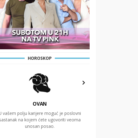
HOROSKOP
OVAN
U vašem polju karijere moguć je poslovni
Putovanja i čitav niz
sastanak na kojem ćete ugovoriti veoma
glavnu temu ovog 
unosan posao.
temelje dugoro