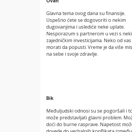
Ovan
Glavna tema ovog dana su finansije.
Uspešno ćete se dogovoriti o nekim
dugovanjima i uslediće neke uplate.
Nesporazum s partnerom u vezi s nek
zajedničkim investicijama. Neko od vas
morati da popusti. Vreme je da više mis
na sebe i svoje zdravlje.
Bik
Međuljudski odnosi su se pogoršali i t
može predstavljati glavni problem. Mo
doći do burne rasprave. Napetost mož
dovede do verbalnih konflikata između 