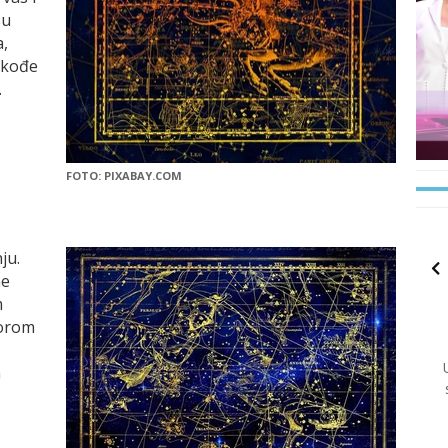
su
a,
akođe
.
FOTO: PIXABAY.COM
ju.
ne
m
vorom
a