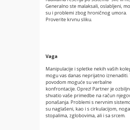
Generalno ste malaksali, oslabljeni, m
su i problemi zbog hroničnog umora.
Proverite krvnu sliku.
Vaga
Manipulacije i spletke nekih vaših kol
mogu vas danas neprijatno iznenaditi.
povodom moguće su verbalne
konfrontacije. Oprez! Partner je ozbilj
shvatio vaše primedbe na račun njego
ponašanja. Problemi s nervnim siste
su naglašeni, kao i s cirkulacijom, nog
stopalima, zglobovima, ali i sa srcem.