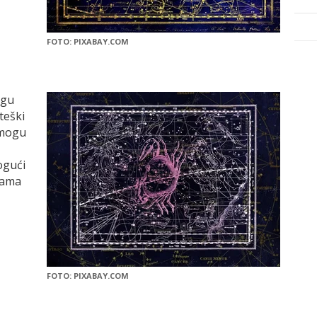
FOTO: PIXABAY.COM
ogu
teški
 mogu
ogući
jama
FOTO: PIXABAY.COM