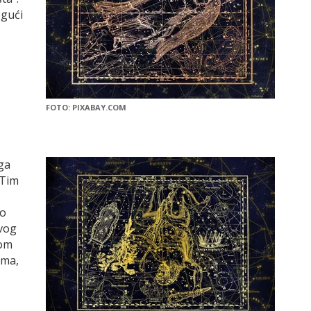
ogući
FOTO: PIXABAY.COM
ega
 Tim
no
vog
mom
ama,