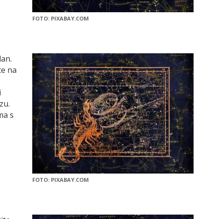
FOTO: PIXABAY.COM
dan.
te na
i
zu.
ma s
FOTO: PIXABAY.COM