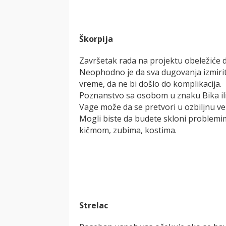
Škorpija
Završetak rada na projektu obeležiće 
Neophodno je da sva dugovanja izmiri
vreme, da ne bi došlo do komplikacija.
Poznanstvo sa osobom u znaku Bika il
Vage može da se pretvori u ozbiljnu ve
Mogli biste da budete skloni problemi
kičmom, zubima, kostima.
Strelac