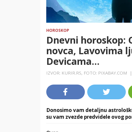
HOROSKOP
Dnevni horoskop: O
novca, Lavovima l
Devicama...
IZVOR: KURIR.RS, FOTO: PIXABAY.COM
Donosimo vam detaljnu astrološku
su vam zvezde predvidele ovog po