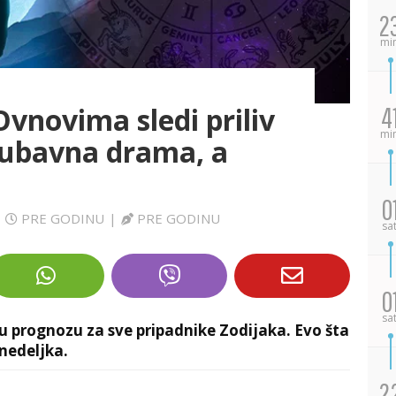
2
mi
vnovima sledi priliv
4
mi
jubavna drama, a
0
|
PRE GODINU
|
PRE GODINU
sa
0
sa
 prognozu za sve pripadnike Zodijaka. Evo šta
nedeljka.
2