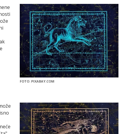
omene
nosti
može
ni
zak
te
FOTO: PIXABAY.COM
 može
isno
oneće
ta".