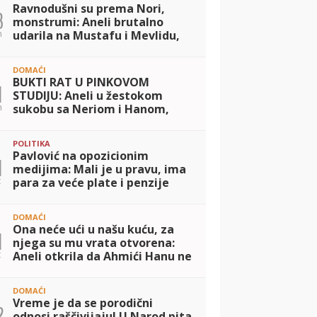
Ravnodušni su prema Nori,
3
monstrumi: Aneli brutalno
n
udarila na Mustafu i Mevlidu,
pa stigao žestok odgvor od
Durdžića: Uništili su dete, ona
DOMAĆI
im je pr
BUKTI RAT U PINKOVOM
1
STUDIJU: Aneli u žestokom
n
sukobu sa Neriom i Hanom,
pokazala dokaze iz telefona i
iznela šok optužbe! (VIDEO)
POLITIKA
Pavlović na opozicionim
1
medijima: Mali je u pravu, ima
t
para za veće plate i penzije
DOMAĆI
Ona neće ući u našu kuću, za
1
njega su mu vrata otvorena:
t
Aneli otkrila da Ahmići Hanu ne
žele očima da vide, Nerio
otkrio da se nije čuo sa
DOMAĆI
majkom! (V
Vreme je da se porodični
2
odnosi raščivijaju! U Narod pita