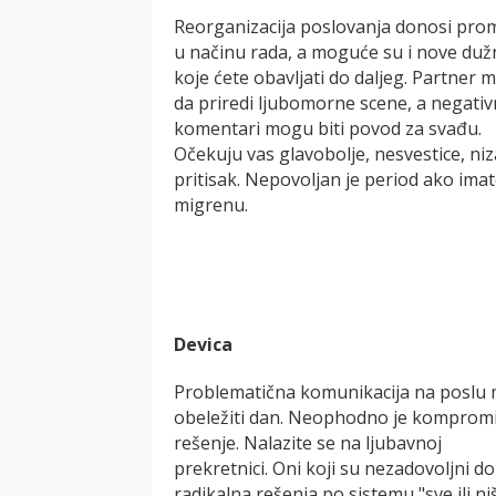
Reorganizacija poslovanja donosi pr
u načinu rada, a moguće su i nove duž
koje ćete obavljati do daljeg. Partner 
da priredi ljubomorne scene, a negativ
komentari mogu biti povod za svađu.
Očekuju vas glavobolje, nesvestice, ni
pritisak. Nepovoljan je period ako ima
migrenu.
Devica
Problematična komunikacija na poslu
obeležiti dan. Neophodno je komprom
rešenje. Nalazite se na ljubavnoj
prekretnici. Oni koji su nezadovoljni d
radikalna rešenja po sistemu "sve ili niš