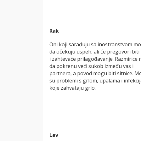
Rak
Oni koji sarađuju sa inostranstvom m
da očekuju uspeh, ali će pregovori biti 
i zahtevaće prilagođavanje. Razmirice
da pokrenu veći sukob između vas i
partnera, a povod mogu biti sitnice. M
su problemi s grlom, upalama i infekci
koje zahvataju grlo.
Lav