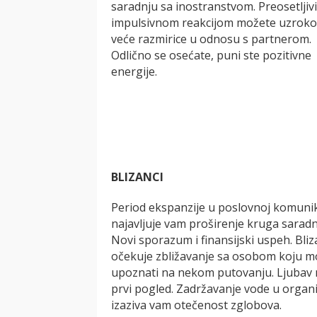
saradnju sa inostranstvom. Preosetljivi 
impulsivnom reakcijom možete uzroko
veće razmirice u odnosu s partnerom.
Odlično se osećate, puni ste pozitivne
energije.
BLIZANCI
Period ekspanzije u poslovnoj komunik
najavljuje vam proširenje kruga saradn
Novi sporazum i finansijski uspeh. Bli
očekuje zbližavanje sa osobom koju 
upoznati na nekom putovanju. Ljubav 
prvi pogled. Zadržavanje vode u orga
izaziva vam otečenost zglobova.