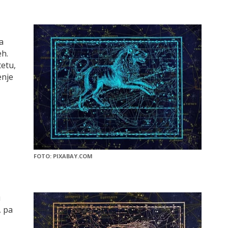
a
eh.
tetu,
enje
FOTO: PIXABAY.COM
u
, pa