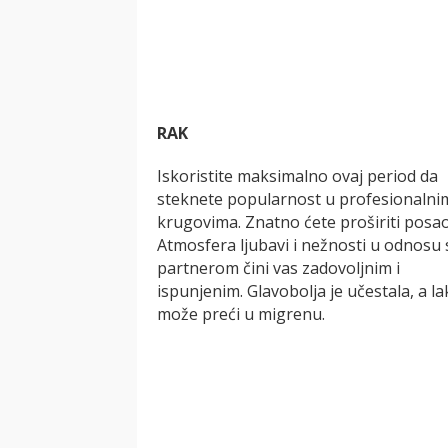
RAK
Iskoristite maksimalno ovaj period da
steknete popularnost u profesionalni
krugovima. Znatno ćete proširiti posao
Atmosfera ljubavi i nežnosti u odnosu 
partnerom čini vas zadovoljnim i
ispunjenim. Glavobolja je učestala, a l
može preći u migrenu.