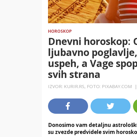
HOROSKOP
Dnevni horoskop: 
ljubavno poglavlje,
uspeh, a Vage spo
svih strana
IZVOR: KURIR.RS, FOTO: PIXABAY.COM
Donosimo vam detaljnu astrološku
su zvezde predvidele svim horosk