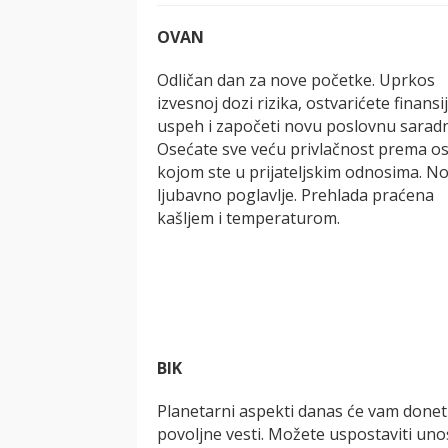
OVAN
Odličan dan za nove početke. Uprkos
izvesnoj dozi rizika, ostvarićete finansi
uspeh i započeti novu poslovnu saradn
Osećate sve veću privlačnost prema os
kojom ste u prijateljskim odnosima. N
ljubavno poglavlje. Prehlada praćena
kašljem i temperaturom.
BIK
Planetarni aspekti danas će vam donet
povoljne vesti. Možete uspostaviti un