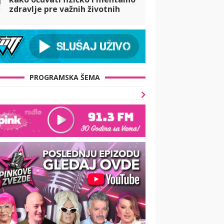
t
zdravlje pre važnih životnih
odluka
PROGRAMSKA ŠEMA