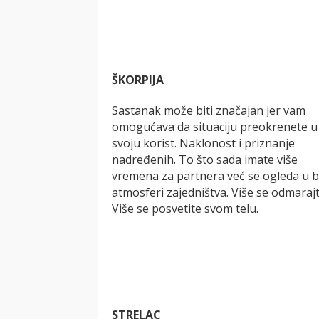
ŠKORPIJA
Sastanak može biti značajan jer vam
omogućava da situaciju preokrenete u
svoju korist. Naklonost i priznanje
nadređenih. To što sada imate više
vremena za partnera već se ogleda u b
atmosferi zajedništva. Više se odmarajt
Više se posvetite svom telu.
STRELAC