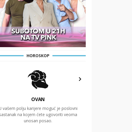
HOROSKOP
OVAN
U vašem polju karijere moguć je poslovni
Putovanja i čitav niz
sastanak na kojem ćete ugovoriti veoma
glavnu temu ovog 
unosan posao.
temelje dugoro