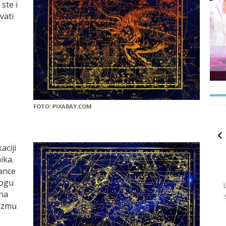
ste i
vati
FOTO: PIXABAY.COM
aciji
ika.
zance
mogu
na
nizmu