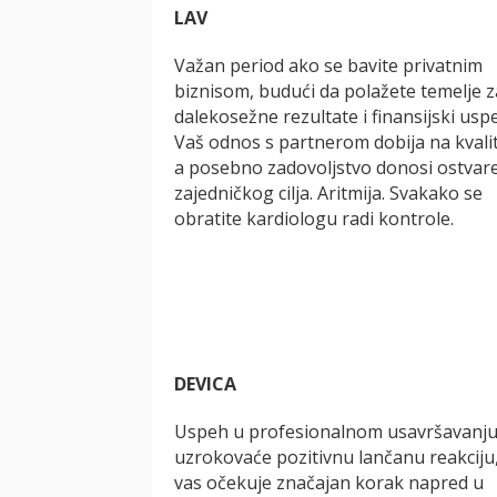
LAV
Važan period ako se bavite privatnim
biznisom, budući da polažete temelje z
dalekosežne rezultate i finansijski usp
Vaš odnos s partnerom dobija na kvali
a posebno zadovoljstvo donosi ostvar
zajedničkog cilja. Aritmija. Svakako se
obratite kardiologu radi kontrole.
DEVICA
Uspeh u profesionalnom usavršavanj
uzrokovaće pozitivnu lančanu reakciju
vas očekuje značajan korak napred u