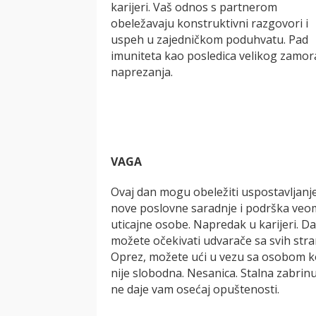
karijeri. Vaš odnos s partnerom
obeležavaju konstruktivni razgovori i
uspeh u zajedničkom poduhvatu. Pad
imuniteta kao posledica velikog zamora
naprezanja.
VAGA
Ovaj dan mogu obeležiti uspostavljanj
nove poslovne saradnje i podrška veo
uticajne osobe. Napredak u karijeri. D
možete očekivati udvarače sa svih stra
Oprez, možete ući u vezu sa osobom k
nije slobodna. Nesanica. Stalna zabrin
ne daje vam osećaj opuštenosti.