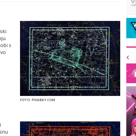
sa
jski
ju.
obi s
ovo
FOTO: PIXABAY.COM
i
osnu