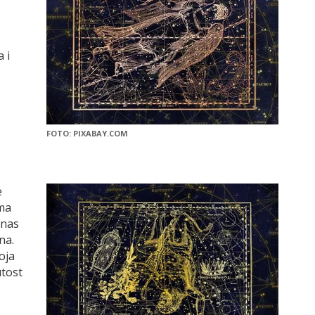
 i
FOTO: PIXABAY.COM
e
ma
anas
na.
oja
utost