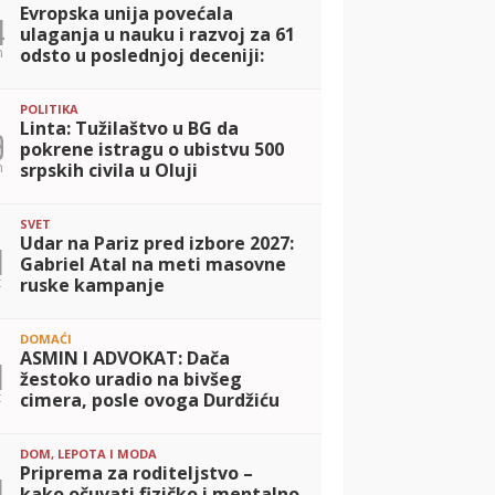
Evropska unija povećala
4
ulaganja u nauku i razvoj za 61
n
odsto u poslednjoj deceniji:
Budžet dostigao 130 milijardi
evra
POLITIKA
Linta: Tužilaštvo u BG da
9
pokrene istragu o ubistvu 500
n
srpskih civila u Oluji
SVET
Udar na Pariz pred izbore 2027:
1
Gabriel Atal na meti masovne
t
ruske kampanje
dezinformisanja
DOMAĆI
ASMIN I ADVOKAT: Dača
1
žestoko uradio na bivšeg
t
cimera, posle ovoga Durdžiću
NEĆE BITI DOBRO (FOTO)
DOM, LEPOTA I MODA
Priprema za roditeljstvo –
1
kako očuvati fizičko i mentalno