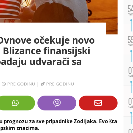
5
mi
Ovnove očekuje novo
5
mi
 Blizance finansijski
padaju udvarači sa
0
sa
|
PRE GODINU
|
PRE GODINU
0
sa
 prognozu za sve pripadnike Zodijaka. Evo šta
opskim znacima.
0