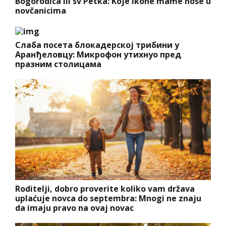
Bogorodica ili sv Petka: Koje ikone mame nose u
novčanicima
Слаба посета блокадерској трибини у
Аранђеловцу: Микрофон утихнуо пред
празним столицама
Roditelji, dobro proverite koliko vam država
uplaćuje novca do septembra: Mnogi ne znaju
da imaju pravo na ovaj novac