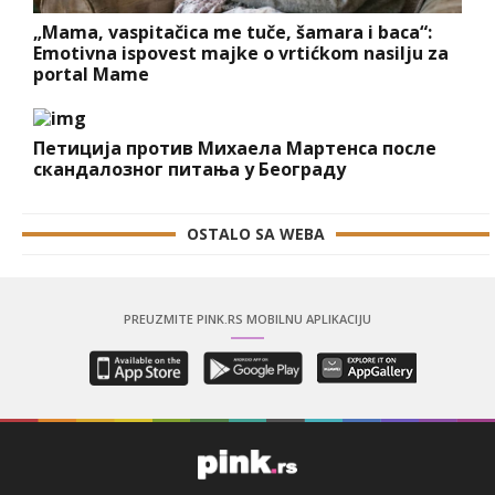
„Mama, vaspitačica me tuče, šamara i baca“:
Emotivna ispovest majke o vrtićkom nasilju za
portal Mame
Петиција против Михаела Мартенса после
скандалозног питања у Београду
OSTALO SA WEBA
PREUZMITE PINK.RS MOBILNU APLIKACIJU