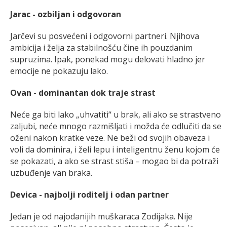
Jarac - ozbiljan i odgovoran
Jarčevi su posvećeni i odgovorni partneri. Njihova
ambicija i želja za stabilnošću čine ih pouzdanim
supruzima. Ipak, ponekad mogu delovati hladno jer
emocije ne pokazuju lako.
Ovan - dominantan dok traje strast
Neće ga biti lako „uhvatiti“ u brak, ali ako se strastveno
zaljubi, neće mnogo razmišljati i možda će odlučiti da se
oženi nakon kratke veze. Ne beži od svojih obaveza i
voli da dominira, i želi lepu i inteligentnu ženu kojom će
se pokazati, a ako se strast stiša – mogao bi da potraži
uzbuđenje van braka.
Devica - najbolji roditelj i odan partner
Jedan je od najodanijih muškaraca Zodijaka. Nije