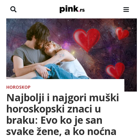
NASLOVNA
VESTI
ZADRUGA
SHOWBIZ
HRONIKA
HOROSKOP
Najbolji i najgori muški
PINKOVE ZVEZDE
horoskopski znaci u
braku: Evo ko je san
TV
svake žene, a ko noćna
SPORT