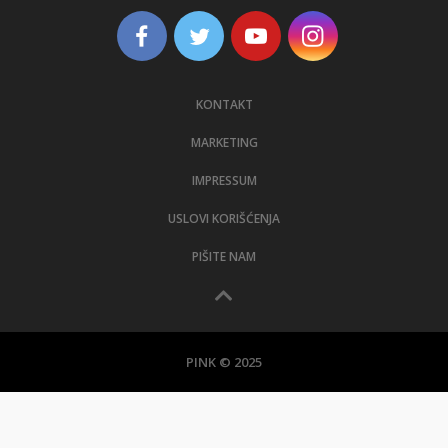
KONTAKT
MARKETING
IMPRESSUM
USLOVI KORIŠĆENJA
PIŠITE NAM
PINK © 2025