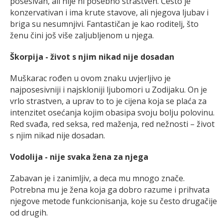
posesivan, ali nije ni posebno strastven. Često je
konzervativan i ima krute stavove, ali njegova ljubav i
briga su nesumnjivi. Fantastičan je kao roditelj, što
ženu čini još više zaljubljenom u njega.
Škorpija - život s njim nikad nije dosadan
Muškarac rođen u ovom znaku uvjerljivo je
najposesivniji i najskloniji ljubomori u Zodijaku. On je
vrlo strastven, a uprav to to je cijena koja se plaća za
intenzitet osećanja kojim obasipa svoju bolju polovinu.
Red svađa, red seksa, red maženja, red nežnosti – život
s njim nikad nije dosadan.
Vodolija - nije svaka žena za njega
Zabavan je i zanimljiv, a deca mu mnogo znače.
Potrebna mu je žena koja ga dobro razume i prihvata
njegove metode funkcionisanja, koje su često drugačije
od drugih.