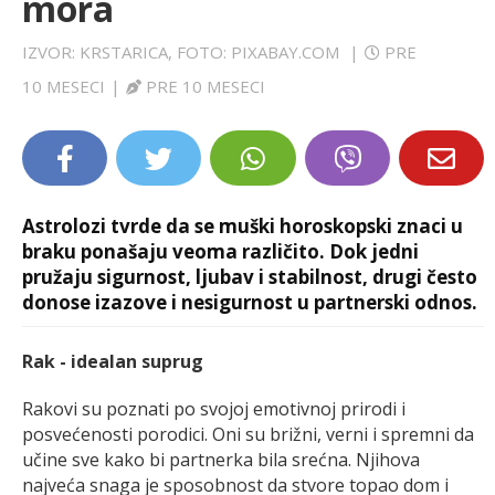
mora
LIFESTYLE
IZVOR: KRSTARICA, FOTO: PIXABAY.COM
|
PRE
EXTRA
10 MESECI
|
PRE 10 MESECI
Astrolozi tvrde da se muški horoskopski znaci u
braku ponašaju veoma različito. Dok jedni
pružaju sigurnost, ljubav i stabilnost, drugi često
donose izazove i nesigurnost u partnerski odnos.
Rak - idealan suprug
Rakovi su poznati po svojoj emotivnoj prirodi i
posvećenosti porodici. Oni su brižni, verni i spremni da
učine sve kako bi partnerka bila srećna. Njihova
najveća snaga je sposobnost da stvore topao dom i