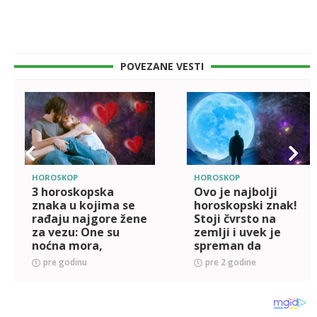
POVEZANE VESTI
HOROSKOP
HOROSKOP
3 horoskopska
Ovo je najbolji
znaka u kojima se
horoskopski znak!
rađaju najgore žene
Stoji čvrsto na
za vezu: One su
zemlji i uvek je
noćna mora,
spreman da
muškarci beže
pomogne
pre godinu
pre 2 godine
glavom bez obzira