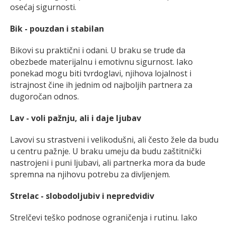
osećaj sigurnosti.
Bik - pouzdan i stabilan
Bikovi su praktični i odani. U braku se trude da
obezbede materijalnu i emotivnu sigurnost. Iako
ponekad mogu biti tvrdoglavi, njihova lojalnost i
istrajnost čine ih jednim od najboljih partnera za
dugoročan odnos.
Lav - voli pažnju, ali i daje ljubav
Lavovi su strastveni i velikodušni, ali često žele da budu
u centru pažnje. U braku umeju da budu zaštitnički
nastrojeni i puni ljubavi, ali partnerka mora da bude
spremna na njihovu potrebu za divljenjem.
Strelac - slobodoljubiv i nepredvidiv
Strelčevi teško podnose ograničenja i rutinu. Iako