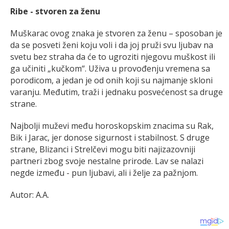
Ribe - stvoren za ženu
Muškarac ovog znaka je stvoren za ženu – sposoban je
da se posveti ženi koju voli i da joj pruži svu ljubav na
svetu bez straha da će to ugroziti njegovu muškost ili
ga učiniti „kučkom“. Uživa u provođenju vremena sa
porodicom, a jedan je od onih koji su najmanje skloni
varanju. Međutim, traži i jednaku posvećenost sa druge
strane.
Najbolji muževi među horoskopskim znacima su Rak,
Bik i Jarac, jer donose sigurnost i stabilnost. S druge
strane, Blizanci i Strelčevi mogu biti najizazovniji
partneri zbog svoje nestalne prirode. Lav se nalazi
negde između - pun ljubavi, ali i želje za pažnjom.
Autor: A.A.