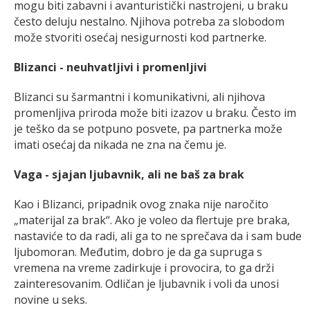
mogu biti zabavni i avanturistički nastrojeni, u braku
često deluju nestalno. Njihova potreba za slobodom
može stvoriti osećaj nesigurnosti kod partnerke.
Blizanci - neuhvatljivi i promenljivi
Blizanci su šarmantni i komunikativni, ali njihova
promenljiva priroda može biti izazov u braku. Često im
je teško da se potpuno posvete, pa partnerka može
imati osećaj da nikada ne zna na čemu je.
Vaga - sjajan ljubavnik, ali ne baš za brak
Kao i Blizanci, pripadnik ovog znaka nije naročito
„materijal za brak“. Ako je voleo da flertuje pre braka,
nastaviće to da radi, ali ga to ne sprečava da i sam bude
ljubomoran. Međutim, dobro je da ga supruga s
vremena na vreme zadirkuje i provocira, to ga drži
zainteresovanim. Odličan je ljubavnik i voli da unosi
novine u seks.