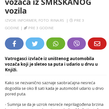
vozača iz SMRSKANOG
LIFESTYLE
vozila
EXTRA
IZVOR: INFORMER, FOTO: RINA.RS
|
PRE 3
GODINE
|
PRE 3 GODINE
Vatrogasci izvlače iz uništenog automobila
vozača koji je sleteo sa puta i udario u drvu u
Knjiži.
Kako se nezvanično saznaje saobraćajna nesreća
dogodila se oko 8 sati kada je automobil udario u drvo
pored puta.
- Sumnja se da je uzrok nesreće neprilagođena brzina