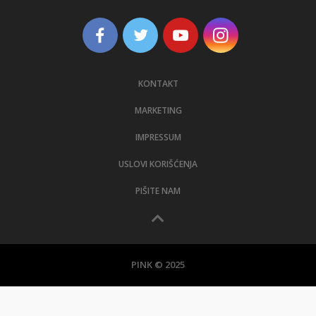
KONTAKT
MARKETING
IMPRESSUM
USLOVI KORIŠĆENJA
PIŠITE NAM
PINK © 2025