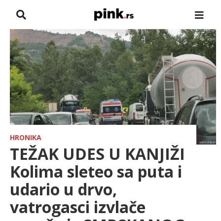
NASLOVNA
VESTI
ZADRUGA
SHOWBIZ
HRONIKA
HRONIKA
TEŽAK UDES U KANJIŽI
FARMERI
Kolima sleteo sa puta i
udario u drvo,
TV
vatrogasci izvlače
SPORT