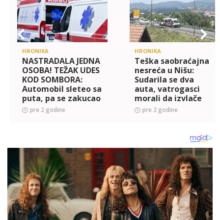
HRONIKA
HRONIKA
NASTRADALA JEDNA
Teška saobraćajna
OSOBA! TEŽAK UDES
nesreća u Nišu:
KOD SOMBORA:
Sudarila se dva
Automobil sleteo sa
auta, vatrogasci
puta, pa se zakucao
morali da izvlače
u drvo - vatrogasci
vozača
pre 2 godine
pre 2 godine
na terenu