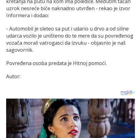
kretanja na putu na kom ima poledice. Međutim tačan
uzrok nesreće biće naknadno utvrđen - rekao je izvor
Informera i dodao:
- Automobil je sleteo sa put i udario u drvo a od siline
udarca vozilo je uništeno do te mere da su povređenog
vozača morali vatrogasci da izvuku - objasnio je naš
sagovornik.
Povređena osoba predata je Hitnoj pomoći.
Autor: