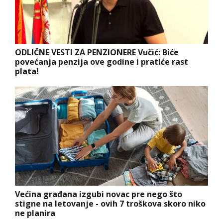
ODLIČNE VESTI ZA PENZIONERE Vučić: Biće
povećanja penzija ove godine i pratiće rast
plata!
Većina građana izgubi novac pre nego što
stigne na letovanje - ovih 7 troškova skoro niko
ne planira