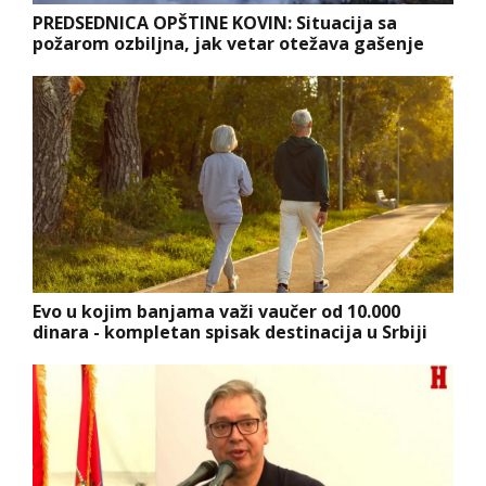
PREDSEDNICA OPŠTINE KOVIN: Situacija sa
požarom ozbiljna, jak vetar otežava gašenje
Evo u kojim banjama važi vaučer od 10.000
dinara - kompletan spisak destinacija u Srbiji