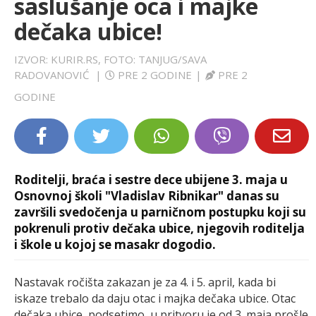
saslušanje oca i majke
LIFESTYLE
dečaka ubice!
EXTRA
IZVOR: KURIR.RS, FOTO: TANJUG/SAVA
RADOVANOVIĆ
|
PRE 2 GODINE
|
PRE 2
GODINE
Roditelji, braća i sestre dece ubijene 3. maja u
Osnovnoj školi "Vladislav Ribnikar" danas su
završili svedočenja u parničnom postupku koji su
pokrenuli protiv dečaka ubice, njegovih roditelja
i škole u kojoj se masakr dogodio.
Nastavak ročišta zakazan je za 4. i 5. april, kada bi
iskaze trebalo da daju otac i majka dečaka ubice. Otac
dečaka ubice, podsetimo, u pritvoru je od 3. maja prošle