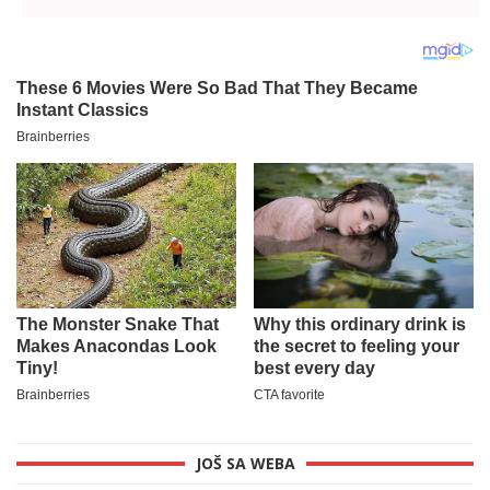
ponovo GOVORE O
ubice iz Ribnikara
SVEMU?!
JOŠ SA WEBA