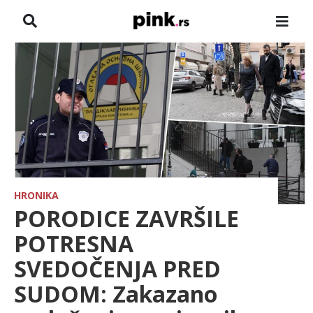
NASLOVNA
VESTI
ZADRUGA
SHOWBIZ
HRONIKA
HRONIKA
PORODICE ZAVRŠILE
FARMERI
POTRESNA
SVEDOČENJA PRED
TV
SUDOM: Zakazano
SPORT