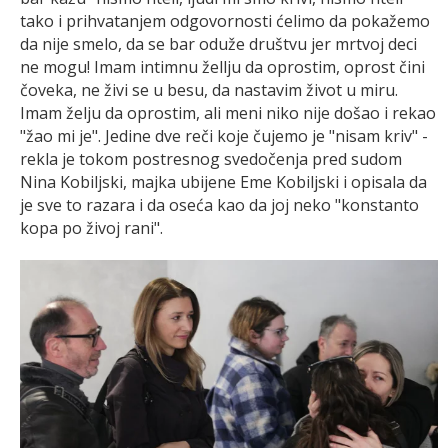
tako i prihvatanjem odgovornosti ćelimo da pokažemo
da nije smelo, da se bar oduže društvu jer mrtvoj deci
ne mogu! Imam intimnu žellju da oprostim, oprost čini
čoveka, ne živi se u besu, da nastavim život u miru.
Imam želju da oprostim, ali meni niko nije došao i rekao
"žao mi je". Jedine dve reči koje čujemo je "nisam kriv" -
rekla je tokom postresnog svedočenja pred sudom
Nina Kobiljski, majka ubijene Eme Kobiljski i opisala da
je sve to razara i da oseća kao da joj neko "konstanto
kopa po živoj rani".