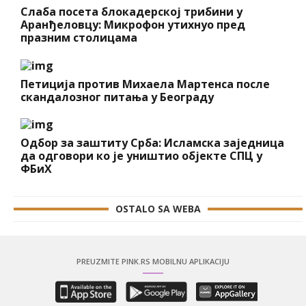
Слаба посета блокадерској трибини у
Аранђеловцу: Микрофон утихнуо пред
празним столицама
Петиција против Михаела Мартенса после
скандалозног питања у Београду
Одбор за заштиту Срба: Исламска заједница
да одговори ко је уништио објекте СПЦ у
ФБиХ
OSTALO SA WEBA
PREUZMITE PINK.RS MOBILNU APLIKACIJU