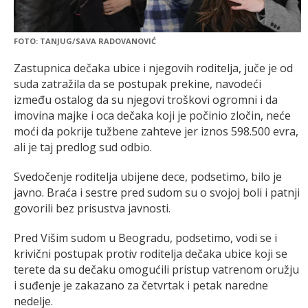
FOTO: TANJUG/SAVA RADOVANOVIĆ
Zastupnica dečaka ubice i njegovih roditelja, juče je od
suda zatražila da se postupak prekine, navodeći
između ostalog da su njegovi troškovi ogromni i da
imovina majke i oca dečaka koji je počinio zločin, neće
moći da pokrije tužbene zahteve jer iznos 598.500 evra,
ali je taj predlog sud odbio.
Svedočenje roditelja ubijene dece, podsetimo, bilo je
javno. Braća i sestre pred sudom su o svojoj boli i patnji
govorili bez prisustva javnosti.
Pred Višim sudom u Beogradu, podsetimo, vodi se i
krivični postupak protiv roditelja dečaka ubice koji se
terete da su dečaku omogućili pristup vatrenom oružju
i suđenje je zakazano za četvrtak i petak naredne
nedelje.