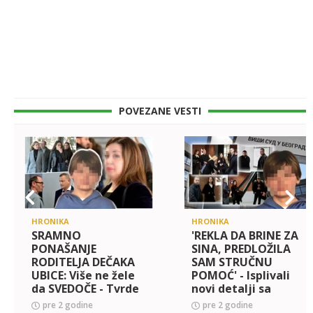
POVEZANE VESTI
HRONIKA
HRONIKA
SRAMNO
'REKLA DA BRINE ZA
PONAŠANJE
SINA, PREDLOŽILA
RODITELJA DEČAKA
SAM STRUČNU
UBICE: Više ne žele
POMOĆ' - Isplivali
da SVEDOČE - Tvrde
novi detalji sa
da nisu u stanju da
suđenja majci i ocu
pre 2 godine
pre 2 godine