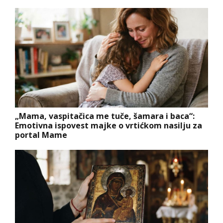
„Mama, vaspitačica me tuče, šamara i baca“:
Emotivna ispovest majke o vrtićkom nasilju za
portal Mame