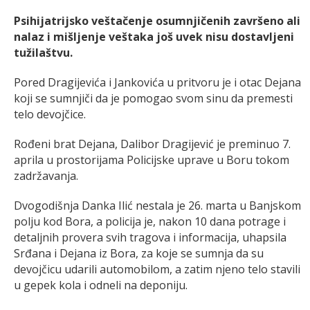
Psihijatrijsko veštačenje osumnjičenih završeno ali
nalaz i mišljenje veštaka još uvek nisu dostavljeni
tužilaštvu.
Pored Dragijevića i Jankovića u pritvoru je i otac Dejana
koji se sumnjiči da je pomogao svom sinu da premesti
telo devojčice.
Rođeni brat Dejana, Dalibor Dragijević je preminuo 7.
aprila u prostorijama Policijske uprave u Boru tokom
zadržavanja.
Dvogodišnja Danka Ilić nestala je 26. marta u Banjskom
polju kod Bora, a policija je, nakon 10 dana potrage i
detaljnih provera svih tragova i informacija, uhapsila
Srđana i Dejana iz Bora, za koje se sumnja da su
devojčicu udarili automobilom, a zatim njeno telo stavili
u gepek kola i odneli na deponiju.