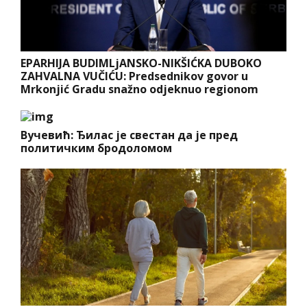
EPARHIJA BUDIMLjANSKO-NIKŠIĆKA DUBOKO
ZAHVALNA VUČIĆU: Predsednikov govor u
Mrkonjić Gradu snažno odjeknuo regionom
Вучевић: Ђилас је свестан да је пред
политичким бродоломом