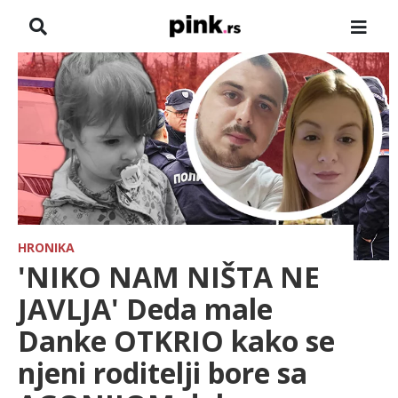
NASLOVNA
VESTI
ZADRUGA
SHOWBIZ
HRONIKA
HRONIKA
'NIKO NAM NIŠTA NE
FARMERI
JAVLJA' Deda male
Danke OTKRIO kako se
TV
njeni roditelji bore sa
SPORT