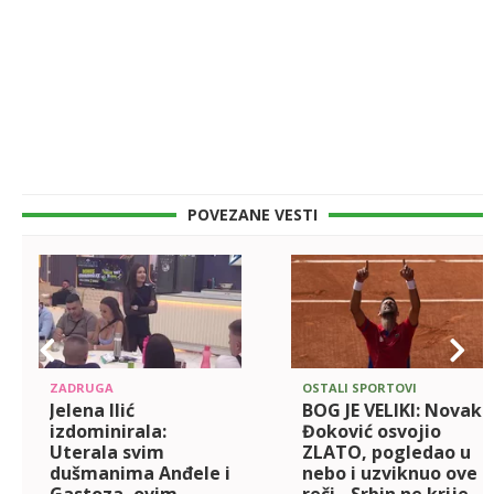
POVEZANE VESTI
ZADRUGA
OSTALI SPORTOVI
Jelena Ilić
BOG JE VELIKI: Novak
izdominirala:
Đoković osvojio
Uterala svim
ZLATO, pogledao u
dušmanima Anđele i
nebo i uzviknuo ove
Gastoza, ovim
reči - Srbin ne krije