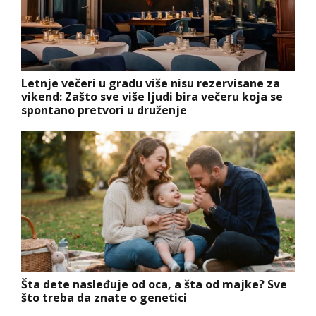
Letnje večeri u gradu više nisu rezervisane za
vikend: Zašto sve više ljudi bira večeru koja se
spontano pretvori u druženje
Šta dete nasleđuje od oca, a šta od majke? Sve
što treba da znate o genetici