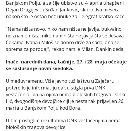
Banjskom Polju, a za čije ubistvo su 4. aprila uhapšeni
Dejan Dragijević i Srđan Janković, skoro dva meseca
nakon što je ostao bez unuke za Telegraf kratko kaže:
"Nema ništa novo, niko nam ništa ne javlja, bukvalno
ne znamo ništa, niko nam ništa ne javlja šta se dešava...
Čekamo. Ivana i Miloš se dobro drže za sada, ona se
sprema za porođaj", rekao nam je Milan, Dankin deda.
Inače, narednih dana, tačnije, 27. i 28. maja očekuje
se saslušanje novih svedoka.
U međuvremenu, Više javno tužilaštvu u Zaječaru
potvrdilo je informaciju da su stigla prva DNK
veštačenja i da na njima nema bioloških tragova Danke
Ilić, dvogodišnje devojčice čiji je nestanak prijavljen 26.
marta u Banjskom Polju kod Bora.
U tim pristiglim rezultatima DNK veštačenjima nema
bioloških tragova devojčice.