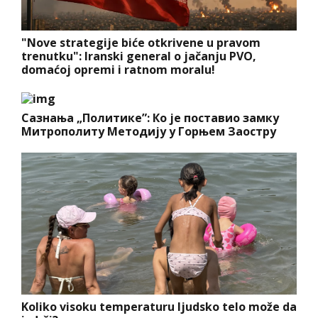
"Nove strategije biće otkrivene u pravom
trenutku": Iranski general o jačanju PVO,
domaćoj opremi i ratnom moralu!
Сазнања „Политике”: Ко је поставио замку
Митрополиту Методију у Горњем Заостру
Koliko visoku temperaturu ljudsko telo može da