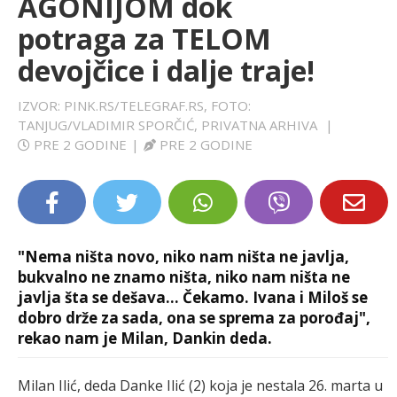
AGONIJOM dok
LIFESTYLE
potraga za TELOM
devojčice i dalje traje!
EXTRA
IZVOR: PINK.RS/TELEGRAF.RS, FOTO:
TANJUG/VLADIMIR SPORČIĆ, PRIVATNA ARHIVA
|
PRE 2 GODINE
|
PRE 2 GODINE
"Nema ništa novo, niko nam ništa ne javlja,
bukvalno ne znamo ništa, niko nam ništa ne
javlja šta se dešava... Čekamo. Ivana i Miloš se
dobro drže za sada, ona se sprema za porođaj",
rekao nam je Milan, Dankin deda.
Milan Ilić, deda Danke Ilić (2) koja je nestala 26. marta u