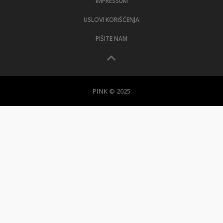
IMPRESSUM
USLOVI KORIŠĆENJA
PIŠITE NAM
PINK © 2025