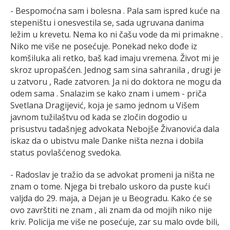
- Bespomoćna sam i bolesna . Pala sam ispred kuće na
stepeništu i onesvestila se, sada ugruvana danima
ležim u krevetu. Nema ko ni čašu vode da mi primakne .
Niko me više ne posećuje. Ponekad neko dođe iz
komšiluka ali retko, baš kad imaju vremena. Život mi je
skroz upropašćen. Jednog sam sina sahranila , drugi je
u zatvoru , Rade zatvoren. Ja ni do doktora ne mogu da
odem sama . Snalazim se kako znam i umem - priča
Svetlana Dragijević, koja je samo jednom u Višem
javnom tužilaštvu od kada se zločin dogodio u
prisustvu tadašnjeg advokata Nebojše Živanovića dala
iskaz da o ubistvu male Danke ništa nezna i dobila
status povlašćenog svedoka.
- Radoslav je tražio da se advokat promeni ja ništa ne
znam o tome. Njega bi trebalo uskoro da puste kući
valjda do 29. maja, a Dejan je u Beogradu. Kako će se
ovo završtiti ne znam , ali znam da od mojih niko nije
kriv. Policija me više ne posećuje, zar su malo ovde bili,