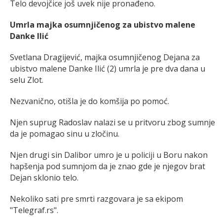
Telo devojčice još uvek nije pronađeno.
Umrla majka osumnjičenog za ubistvo malene
Danke Ilić
Svetlana Dragijević, majka osumnjičenog Dejana za
ubistvo malene Danke Ilić (2) umrla je pre dva dana u
selu Zlot.
Nezvanično, otišla je do komšija po pomoć.
Njen suprug Radoslav nalazi se u pritvoru zbog sumnje
da je pomagao sinu u zločinu.
Njen drugi sin Dalibor umro je u policiji u Boru nakon
hapšenja pod sumnjom da je znao gde je njegov brat
Dejan sklonio telo.
Nekoliko sati pre smrti razgovara je sa ekipom
"Telegraf.rs".