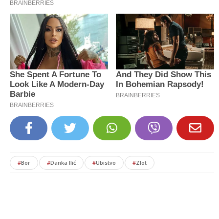
#
Bor
#
Danka Ilić
#
Ubistvo
#
Zlot