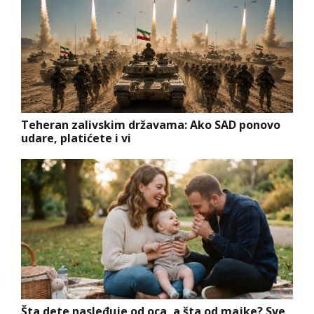
Teheran zalivskim državama: Ako SAD ponovo
udare, platićete i vi
Šta dete nasleđuje od oca, a šta od majke? Sve