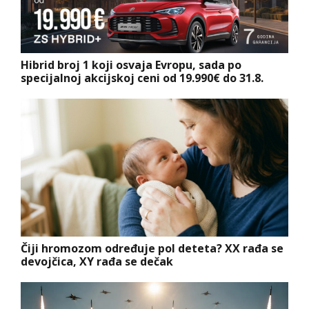
Hibrid broj 1 koji osvaja Evropu, sada po
specijalnoj akcijskoj ceni od 19.990€ do 31.8.
Čiji hromozom određuje pol deteta? XX rađa se
devojčica, XY rađa se dečak