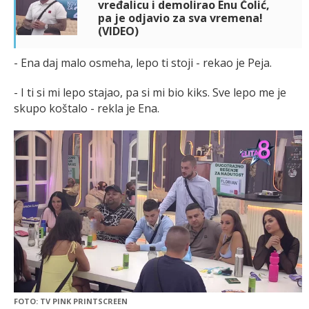
vređalicu i demolirao Enu Čolić,
pa je odjavio za sva vremena!
(VIDEO)
- Ena daj malo osmeha, lepo ti stoji - rekao je Peja.
- I ti si mi lepo stajao, pa si mi bio kiks. Sve lepo me je
skupo koštalo - rekla je Ena.
FOTO: TV PINK PRINTSCREEN