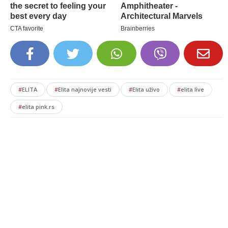
#
ELITA
#
Elita najnovije vesti
#
Elita uživo
#
elita live
#
elita pink.rs