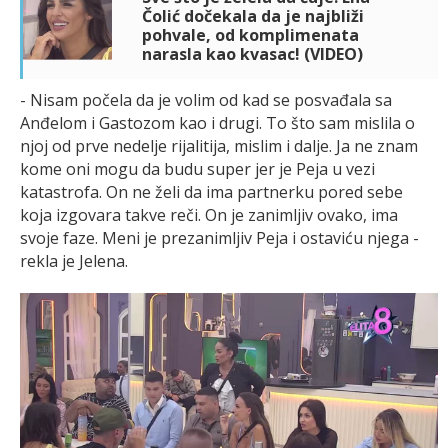
Čolić dočekala da je najbliži
pohvale, od komplimenata
narasla kao kvasac! (VIDEO)
- Nisam počela da je volim od kad se posvađala sa
Anđelom i Gastozom kao i drugi. To što sam mislila o
njoj od prve nedelje rijalitija, mislim i dalje. Ja ne znam
kome oni mogu da budu super jer je Peja u vezi
katastrofa. On ne želi da ima partnerku pored sebe
koja izgovara takve reči. On je zanimljiv ovako, ima
svoje faze. Meni je prezanimljiv Peja i ostaviću njega -
rekla je Jelena.