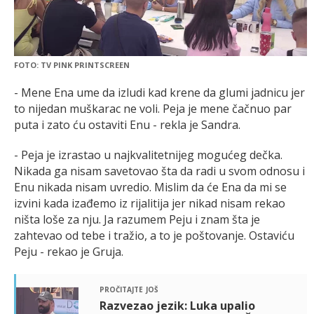
FOTO: TV PINK PRINTSCREEN
- Mene Ena ume da izludi kad krene da glumi jadnicu jer
to nijedan muškarac ne voli. Peja je mene čačnuo par
puta i zato ću ostaviti Enu - rekla je Sandra.
- Peja je izrastao u najkvalitetnijeg mogućeg dečka.
Nikada ga nisam savetovao šta da radi u svom odnosu i
Enu nikada nisam uvredio. Mislim da će Ena da mi se
izvini kada izađemo iz rijalitija jer nikad nisam rekao
ništa loše za nju. Ja razumem Peju i znam šta je
zahtevao od tebe i tražio, a to je poštovanje. Ostaviću
Peju - rekao je Gruja.
pročitajte još
Razvezao jezik: Luka upalio