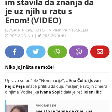
im stavila da znanja da
LIFESTYLE
je uz njih u ratu s
Enom! (VIDEO)
EXTRA
IZVOR: PINK.RS, FOTO: TV PINK PRINTSCREEN
|
PRE GODINU
|
PRE GODINU
Niko joj ništa ne može!
Upravo su počele ''Nominacije'', a
Ena Čolić
i
Jovan
Pejić
Peja
imaće priliku da čuju mišljenje svojih cimera
o njima. Voditeljka
Ivana Šopić
dala je reč
Jeleni Ilić
.
pročitajte još
Sve što je želela da čuje: Ena