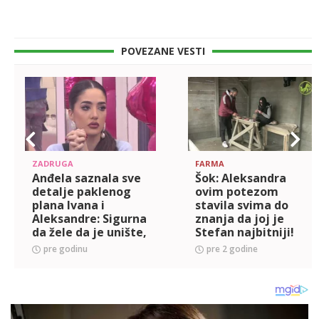
POVEZANE VESTI
ZADRUGA
FARMA
Anđela saznala sve
Šok: Aleksandra
detalje paklenog
ovim potezom
plana Ivana i
stavila svima do
Aleksandre: Sigurna
znanja da joj je
da žele da je unište,
Stefan najbitniji!
ali ovo im neće
(VIDEO)
pre godinu
pre 2 godine
proći! (VIDEO)