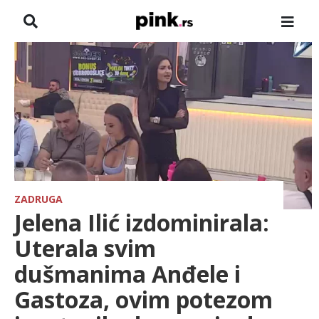
NASLOVNA
VESTI
ZADRUGA
SHOWBIZ
HRONIKA
ZADRUGA
Jelena Ilić izdominirala:
FARMERI
Uterala svim
dušmanima Anđele i
TV
Gastoza, ovim potezom
SPORT