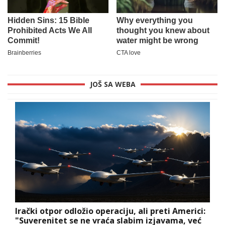
JOŠ SA WEBA
Irački otpor odložio operaciju, ali preti Americi:
"Suverenitet se ne vraća slabim izjavama, već