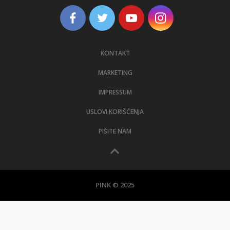
KONTAKT
MARKETING
IMPRESSUM
USLOVI KORIŠĆENJA
PIŠITE NAM
PINK © 2025