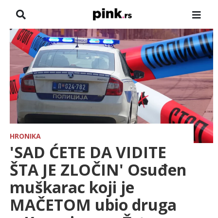
NASLOVNA
VESTI
ZADRUGA
SHOWBIZ
HRONIKA
HRONIKA
'SAD ĆETE DA VIDITE
FARMERI
ŠTA JE ZLOČIN' Osuđen
muškarac koji je
TV
MAČETOM ubio druga
SPORT