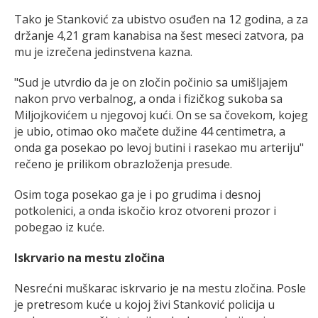
Tako je Stanković za ubistvo osuđen na 12 godina, a za
držanje 4,21 gram kanabisa na šest meseci zatvora, pa
mu je izrečena jedinstvena kazna.
"Sud je utvrdio da je on zločin počinio sa umišljajem
nakon prvo verbalnog, a onda i fizičkog sukoba sa
Miljojkovićem u njegovoj kući. On se sa čovekom, kojeg
je ubio, otimao oko mačete dužine 44 centimetra, a
onda ga posekao po levoj butini i rasekao mu arteriju"
rečeno je prilikom obrazloženja presude.
Osim toga posekao ga je i po grudima i desnoj
potkolenici, a onda iskočio kroz otvoreni prozor i
pobegao iz kuće.
Iskrvario na mestu zločina
Nesrećni muškarac iskrvario je na mestu zločina. Posle
je pretresom kuće u kojoj živi Stanković policija u