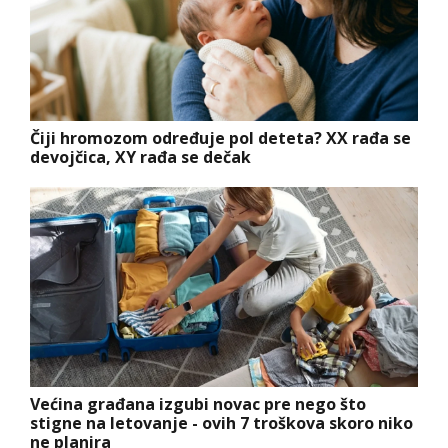
Čiji hromozom određuje pol deteta? XX rađa se
devojčica, XY rađa se dečak
Većina građana izgubi novac pre nego što
stigne na letovanje - ovih 7 troškova skoro niko
ne planira