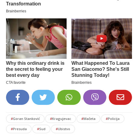
#
Goran Stanković
#
Kragujevac
#
Mačeta
#
Policija
#
Presuda
#
Sud
#
Ubistvo