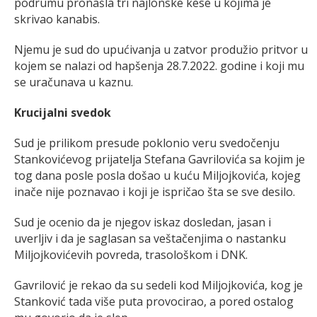
podrumu pronašla tri najlonske kese u kojima je
skrivao kanabis.
Njemu je sud do upućivanja u zatvor produžio pritvor u
kojem se nalazi od hapšenja 28.7.2022. godine i koji mu
se uračunava u kaznu.
Krucijalni svedok
Sud je prilikom presude poklonio veru svedočenju
Stankovićevog prijatelja Stefana Gavrilovića sa kojim je
tog dana posle posla došao u kuću Miljojkovića, kojeg
inače nije poznavao i koji je ispričao šta se sve desilo.
Sud je ocenio da je njegov iskaz dosledan, jasan i
uverljiv i da je saglasan sa veštačenjima o nastanku
Miljojkovićevih povreda, trasološkom i DNK.
Gavrilović je rekao da su sedeli kod Miljojkovića, kog je
Stanković tada više puta provocirao, a pored ostalog