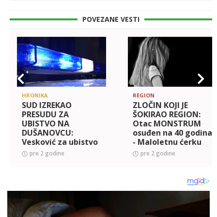
POVEZANE VESTI
HRONIKA
REGION
SUD IZREKAO
ZLOČIN KOJI JE
PRESUDU ZA
ŠOKIRAO REGION:
UBISTVO NA
Otac MONSTRUM
DUŠANOVCU:
osuđen na 40 godina
Vesković za ubistvo
- Maloletnu ćerku
Blaža Đurovića
SILOVAO čak 267
pre 2 godine
pre 2 godine
osuđen na 15 godina
puta!
zatvora!