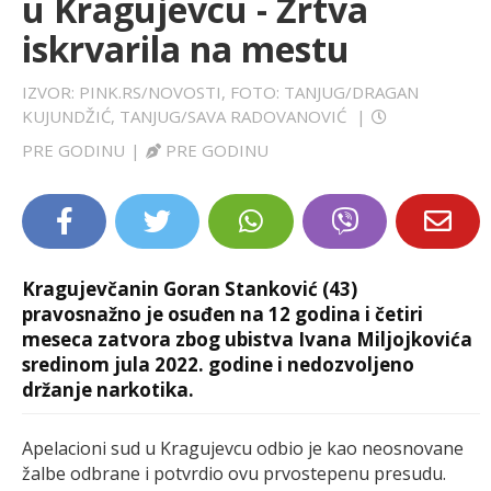
u Kragujevcu - Žrtva
LIFESTYLE
iskrvarila na mestu
EXTRA
IZVOR: PINK.RS/NOVOSTI, FOTO: TANJUG/DRAGAN
KUJUNDŽIĆ, TANJUG/SAVA RADOVANOVIĆ
|
PRE GODINU
|
PRE GODINU
Kragujevčanin Goran Stanković (43)
pravosnažno je osuđen na 12 godina i četiri
meseca zatvora zbog ubistva Ivana Miljojkovića
sredinom jula 2022. godine i nedozvoljeno
držanje narkotika.
Apelacioni sud u Kragujevcu odbio je kao neosnovane
žalbe odbrane i potvrdio ovu prvostepenu presudu.