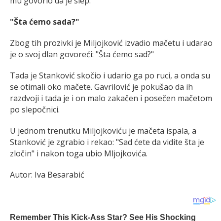
mu govorio da je slep.
"Šta ćemo sada?"
Zbog tih prozivki je Miljojković izvadio mačetu i udarao
je o svoj dlan govoreći: "Šta ćemo sad?"
Tada je Stanković skočio i udario ga po ruci, a onda su
se otimali oko mačete. Gavrilović je pokušao da ih
razdvoji i tada je i on malo zakačen i posečen mačetom
po slepočnici.
U jednom trenutku Miljojkoviću je mačeta ispala, a
Stanković je zgrabio i rekao: "Sad ćete da vidite šta je
zločin" i nakon toga ubio Mljojkovića.
Autor: Iva Besarabić