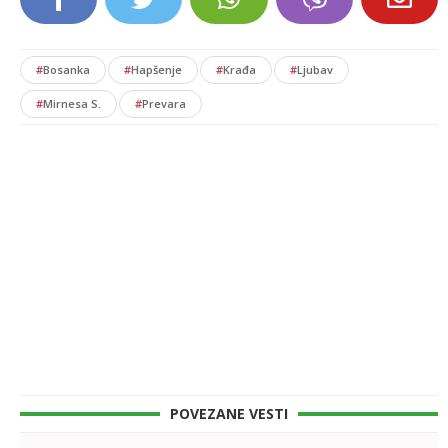
#
Bosanka
#
Hapšenje
#
Krađa
#
Ljubav
#
Mirnesa S.
#
Prevara
POVEZANE VESTI