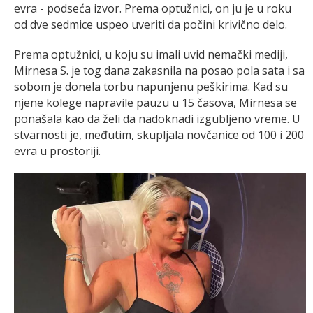
evra - podseća izvor. Prema optužnici, on ju je u roku
od dve sedmice uspeo uveriti da počini krivično delo.
Prema optužnici, u koju su imali uvid nemački mediji,
Mirnesa S. je tog dana zakasnila na posao pola sata i sa
sobom je donela torbu napunjenu peškirima. Kad su
njene kolege napravile pauzu u 15 časova, Mirnesa se
ponašala kao da želi da nadoknadi izgubljeno vreme. U
stvarnosti je, međutim, skupljala novčanice od 100 i 200
evra u prostoriji.