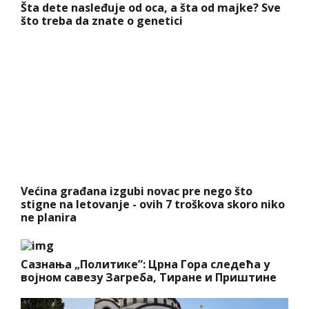
Šta dete nasleđuje od oca, a šta od majke? Sve
što treba da znate o genetici
Većina građana izgubi novac pre nego što
stigne na letovanje - ovih 7 troškova skoro niko
ne planira
Сазнања „Политике”: Црна Гора следећа у
војном савезу Загреба, Тиране и Приштине