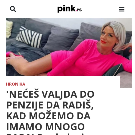
NASLOVNA
VESTI
ZADRUGA
SHOWBIZ
HRONIKA
HRONIKA
'NEĆEŠ VALJDA DO
FARMERI
PENZIJE DA RADIŠ,
KAD MOŽEMO DA
TV
IMAMO MNOGO
SPORT