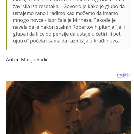
završila iza rešetaka. - Govorio je kako je glupo da
ustajemo rano i radimo kad možemo da imamo
mnogo novca - ispričala je Mirnesa. Takođe je
navela da je nakon stalnih Robertovih pitanja "je li
glupa i da li će do penzije da ustaje u četiri ili pet
ujutro" počela i sama da razmišlja o krađi novca
Autor: Marija Radić