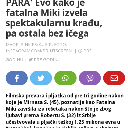
PARA' Evo kako je
LIFESTYLE
fatalna Miki izvela
spektakularnu krađu,
EXTRA
pa ostala bez ičega
IZVOR: PINK.RS/KURIR, FOTO:
INSTAGRAM.COM/PRINTSCREEN
|
PRE
GODINU
|
PRE GODINU
Filmska prevara i pljačka od pre tri godine nakon
koje je Mirnesa S. (45), poznatija kao Fatalna
Miki završila iza rešetaka nakon što je zbog
ljubavi prema Robertu S. (32) iz Srbije
učestvovala u pljački teškoj 1,25 miliona evra u