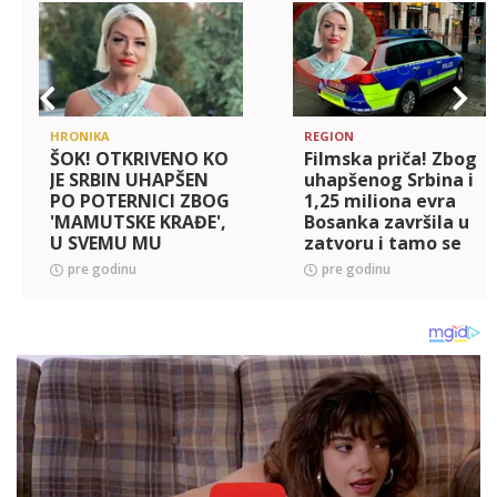
HRONIKA
REGION
ŠOK! OTKRIVENO KO
Filmska priča! Zbog
JE SRBIN UHAPŠEN
uhapšenog Srbina i
PO POTERNICI ZBOG
1,25 miliona evra
'MAMUTSKE KRAĐE',
Bosanka završila u
U SVEMU MU
zatvoru i tamo se
POMOGLA FATALNA
verila za 'Pink
pre godinu
pre godinu
MIKI! Sa Bosankom
Pantera'
izveo
spektakularnu
krađu, pa nest