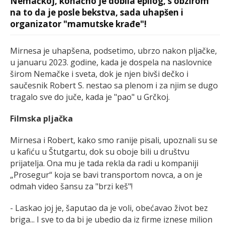
Nemačkoj, konačno je dobila epilog, s obzirom
na to da je posle bekstva, sada uhapšen i
organizator "mamutske krađe"!
Mirnesa je uhapšena, podsetimo, ubrzo nakon pljačke,
u januaru 2023. godine, kada je dospela na naslovnice
širom Nemačke i sveta, dok je njen bivši dečko i
saučesnik Robert S. nestao sa plenom i za njim se dugo
tragalo sve do juče, kada je "pao" u Grčkoj.
Filmska pljačka
Mirnesa i Robert, kako smo ranije pisali, upoznali su se
u kafiću u Štutgartu, dok su oboje bili u društvu
prijatelja. Ona mu je tada rekla da radi u kompaniji
„Prosegur“ koja se bavi transportom novca, a on je
odmah video šansu za "brzi keš"!
- Laskao joj je, šaputao da je voli, obećavao život bez
briga... I sve to da bi je ubedio da iz firme iznese milion