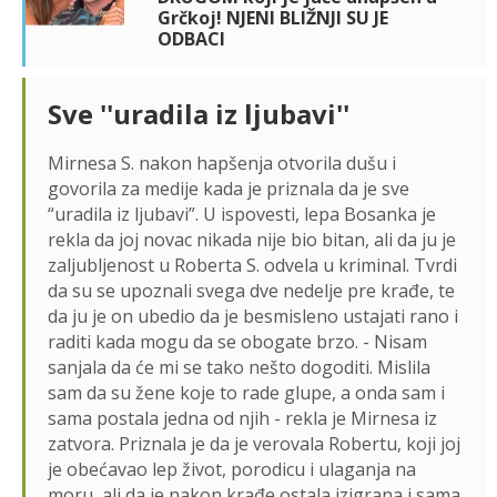
Grčkoj! NJENI BLIŽNJI SU JE
ODBACI
Sve ''uradila iz ljubavi''
Mirnesa S. nakon hapšenja otvorila dušu i
govorila za medije kada je priznala da je sve
“uradila iz ljubavi”. U ispovesti, lepa Bosanka je
rekla da joj novac nikada nije bio bitan, ali da ju je
zaljubljenost u Roberta S. odvela u kriminal. Tvrdi
da su se upoznali svega dve nedelje pre krađe, te
da ju je on ubedio da je besmisleno ustajati rano i
raditi kada mogu da se obogate brzo. - Nisam
sanjala da će mi se tako nešto dogoditi. Mislila
sam da su žene koje to rade glupe, a onda sam i
sama postala jedna od njih - rekla je Mirnesa iz
zatvora. Priznala je da je verovala Robertu, koji joj
je obećavao lep život, porodicu i ulaganja na
moru, ali da je nakon krađe ostala izigrana i sama