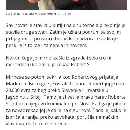
FOTO: INSTAGRAM.COM/PRINTSCREEN
Sav novac je stavila u kutiju na dnu torbe a preko nje je
stavila druge stvari. Zatim je ušla u podrum sa svojim
prtljagom. U prostoru bez video nadzora, izvadila je
peškire iz torbe i zamenila ih novcem.
Nakon čega je mirno izašla iz zgrade i sela u crni
mercedes u kojem ju je čekao Robert S.
Mirnesa se potom sakrila kod Robertovog prijatelja
Marka I. u Beču gde je ostala tri dana. Robert joj je dao
20.000 evra za beg preko Slovenije i Hrvatske u
Jagodinu u Srbiji. Tamo je shvatila pravu narav Roberta
S. i otkrila njegovu kriminalnu prošlost. Kad ga je pitala
za novac rekao joj je da je na sigurnom. Tada je, kako je
ispričala ranije, preko advokata, poručila nemačkim
vlastima, da želi da se preda.