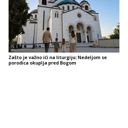
Zašto je važno ići na liturgiju: Nedeljom se
porodica okuplja pred Bogom