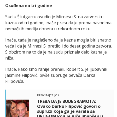
Osuđena na tri godine
Sud u Štutgartu osudio je Mirnesu S. na zatvorsku
kaznu od tri godine, inače presuda je prema navodima
nemačkih medija doneta u rekordnom roku.
Inače, tada je naglašeno da je kazna mogla biti znatno
veća i da je Mirnesi S. pretilo i do deset godina zatvora.
S obzirom na to da je na sudu priznala delo kazna je
niža.
Inače, kako smo ranije preneli, Robert S. je ljubavnik
Jasmine Filipović, bivše supruge pevača Darka
Filipovića.
pročitajte još
TREBA DA JE BUDE SRAMOTA:
Ovako Darko Filipović govori o
supruzi koja ga je varala sa
DRUGOM koji je juče uhapšen u