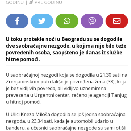
GODINU
|
PRE GODINU
LIFESTYLE
EXTRA
U toku protekle noći u Beogradu su se dogodile
dve saobraćajne nezgode, u kojima nije bilo teže
povređenih osoba, saopšteno je danas iz službe
hitne pomoći.
U saobraćajnoj nezgodi koja se dogodila u 21.30 sati na
Zrenjaninskom putu lakše je povređena žena (38), koja
je bez vidljivih povreda, ali vidljivo uznemirena
prevezena u Urgentni centar, rečeno je agenciji Tanjug
u hitnoj pomoći.
U Ulici Kneza Miloša dogodila se još jedna saobraćajna
nezgoda, u 23.34 sati, kada je automobil udario u
banderu, a učesnici saobraćajne nezgode su sami otišli