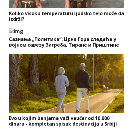
Koliko visoku temperaturu ljudsko telo može da
izdrži?
Сазнања „Политике”: Црна Гора следећа у
војном савезу Загреба, Тиране и Приштине
Evo u kojim banjama važi vaučer od 10.000
dinara - kompletan spisak destinacija u Srbiji