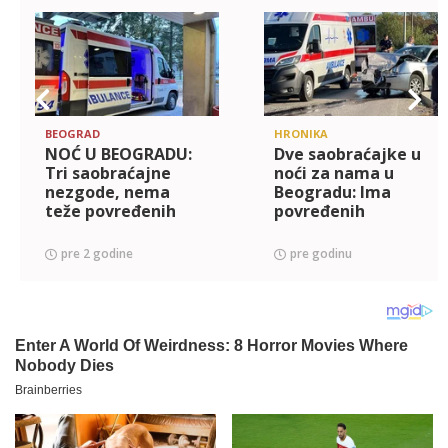
BEOGRAD
HRONIKA
NOĆ U BEOGRADU:
Dve saobraćajke u
Tri saobraćajne
noći za nama u
nezgode, nema
Beogradu: Ima
teže povređenih
povređenih
pre 2 godine
pre godinu