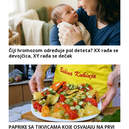
Čiji hromozom određuje pol deteta? XX rađa se
devojčica, XY rađa se dečak
PAPRIKE SA TIKVICAMA KOJE OSVAJAJU NA PRVI