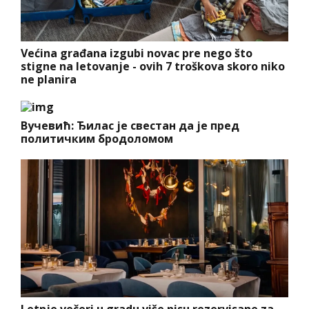
Većina građana izgubi novac pre nego što
stigne na letovanje - ovih 7 troškova skoro niko
ne planira
Вучевић: Ђилас је свестан да је пред
политичким бродоломом
Letnje večeri u gradu više nisu rezervisane za