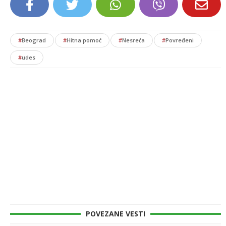
#
Beograd
#
Hitna pomoć
#
Nesreća
#
Povređeni
#
udes
POVEZANE VESTI