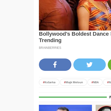
#
Košarka
#
Majk Meloun
#
NBA
#
N