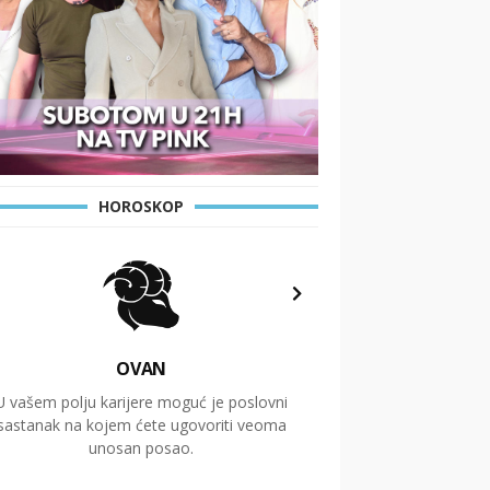
HOROSKOP
OVAN
U vašem polju karijere moguć je poslovni
Putovanja i čitav niz
sastanak na kojem ćete ugovoriti veoma
glavnu temu ovog 
unosan posao.
temelje dugoro