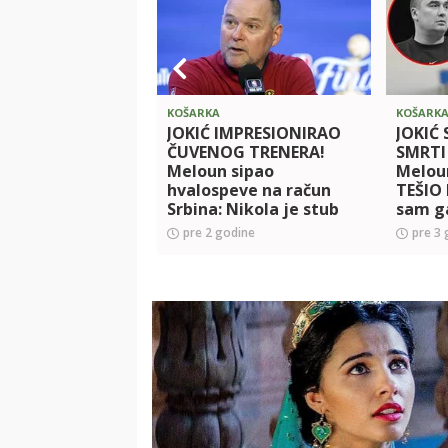
KOŠARKA
KOŠARK
JOKIĆ IMPRESIONIRAO
JOKIĆ
ČUVENOG TRENERA!
SMRTI
Meloun sipao
Meloun
hvalospeve na račun
TEŠIO
Srbina: Nikola je stub
sam g
naše odbrane!
sam št
pre 2 godine
pre 3 
Najkompletnija partija
počast
koju sam video!