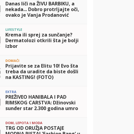
Danas liči na ŽIVU BARBIKU, a
1
nekada... Dobro protrljajte oči,
t
ovako je Vanja Prodanović
izgledala pre svih operacija
(FOTO)
LIFESTYLE
Krema ili sprej za sunčanje?
1
Dermatolozi otkrili šta je bolji
t
izbor
DOMAĆI
Prijavite se za Elitu 10! Evo šta
6
treba da uradite da biste došli
n
na KASTING! (FOTO)
EXTRA
PREŽIVEO HANIBALA I PAD
1
RIMSKOG CARSTVA: Džinovski
t
sunđer star 2.300 godina umro
u modernom dobu od
misteriozne bolesti!
DOM, LEPOTA I MODA
TRG OD ORUŽJA POSTAJE
1
MODNA PISTA! 'Fashion Bang' u