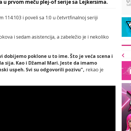
a u prvom meču plej-of serije sa Lejkersima.
sa
 114:103 i poveli sa 1:0 u četvrtfinalnoj seriji
okova i sedam asistencija, a zabeležio je i nekoliko
i dobijemo poklone u to ime. Što je veća scena i
da sija. Kao i Džamal Mari. Jeste da imamo
mski uspeh. Svi su odgovorili pozivu",
rekao je