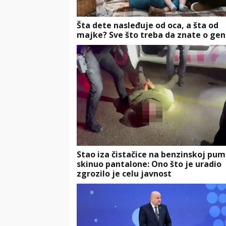
Šta dete nasleđuje od oca, a šta od
majke? Sve što treba da znate o gen
Stao iza čistačice na benzinskoj pump
skinuo pantalone: Ono što je uradio
zgrozilo je celu javnost