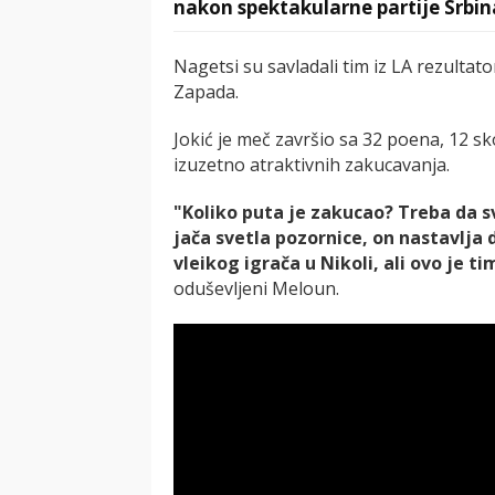
nakon spektakularne partije Srbin
Nagetsi su savladali tim iz LA rezultatom
Zapada.
Jokić je meč završio sa 32 poena, 12 sk
izuzetno atraktivnih zakucavanja.
"Koliko puta je zakucao? Treba da sv
jača svetla pozornice, on nastavlja 
vleikog igrača u Nikoli, ali ovo je ti
oduševljeni Meloun.