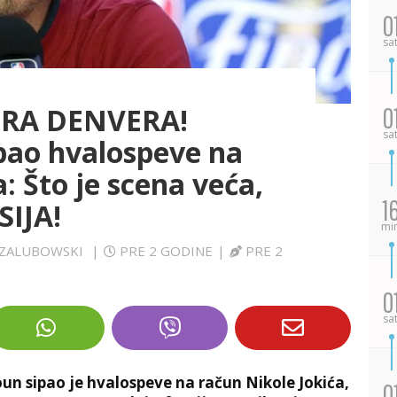
0
sa
ERA DENVERA!
0
sa
pao hvalospeve na
: Što je scena veća,
1
SIJA!
mi
D ZALUBOWSKI
|
PRE 2 GODINE
|
PRE 2
0
sa
n sipao je hvalospeve na račun Nikole Jokića,
0