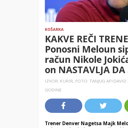
KOŠARKA
KAKVE REČI TREN
Ponosni Meloun si
račun Nikole Jokića
on NASTAVLJA DA 
IZVOR: KURIR, FOTO: TANJUG AP/DAVI
GODINE
Trener Denver Nagetsa Majk Melou