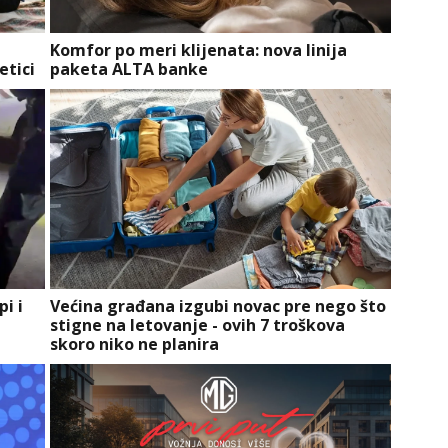
Komfor po meri klijenata: nova linija
etici
paketa ALTA banke
i i
Većina građana izgubi novac pre nego što
stigne na letovanje - ovih 7 troškova
skoro niko ne planira