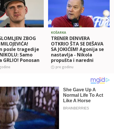
A
KOŠARKA
KOŠAR
 SLOMLJEN ZBOG
TRENER DENVERA
DRAM
 MILOJEVIĆA!
OTKRIO ŠTA SE DEŠAVA
Pojav
 posle tragedije
SA JOKIĆEM! Agonija se
infor
 NIKOLU: Samo
nastavlja - Nikola
Nikol
a GRLIO! Ponosan
propušta i naredni
o je ovako odao
meč?! Posle
godine
pre godinu
pre 
 (VIDEO)
ohrabrujućih
fotografija usledio
'hladan