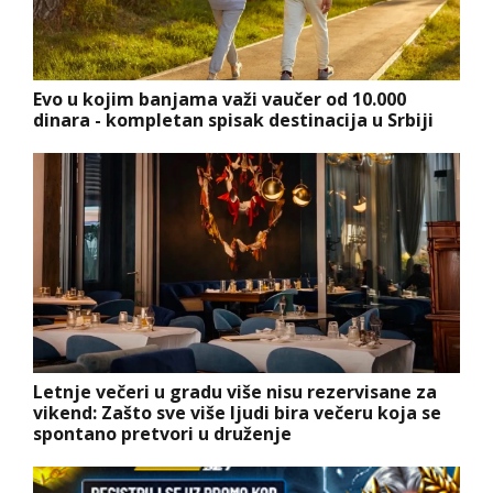
Evo u kojim banjama važi vaučer od 10.000
dinara - kompletan spisak destinacija u Srbiji
Letnje večeri u gradu više nisu rezervisane za
vikend: Zašto sve više ljudi bira večeru koja se
spontano pretvori u druženje