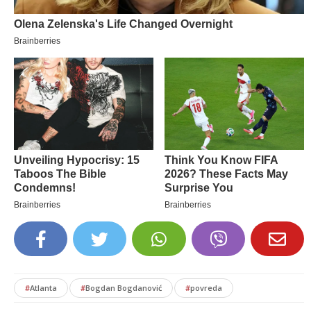
#
Atlanta
#
Bogdan Bogdanović
#
povreda