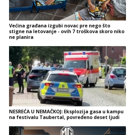
Većina građana izgubi novac pre nego što
stigne na letovanje - ovih 7 troškova skoro niko
ne planira
NESREĆA U NEMAČKOJ: Eksplozija gasa u kampu
na festivalu Taubertal, povređeno deset ljudi