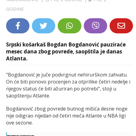
LIFESTYLE
GODINE
EXTRA
Srpski košarkaš Bogdan Bogdanović pauziraće
mesec dana zbog povrede, saopštila je danas
Atlanta.
"Bogdanović je juče podvrgnut nehirurškom zahvatu.
On će biti ponovo procenjen za otprilike četiri nedelje i
njegov status će biti ažuriran po potrebi", stoji u
saopštenju Atlante.
Bogdanović zbog povrede butnog mišića desne noge
nije odigrao nijedan od četiri meča Atlante u NBA ligi
ove sezone.