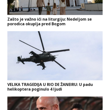
Zašto je važno ići na liturgiju: Nedeljom se
porodica okuplja pred Bogom
VELIKA TRAGEDIJA U RIO DE ŽANEIRU: U padu
helikoptera poginulo 4 ljudi