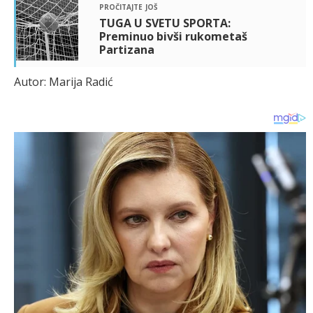
pročitajte još
TUGA U SVETU SPORTA:
Preminuo bivši rukometaš
Partizana
Autor: Marija Radić