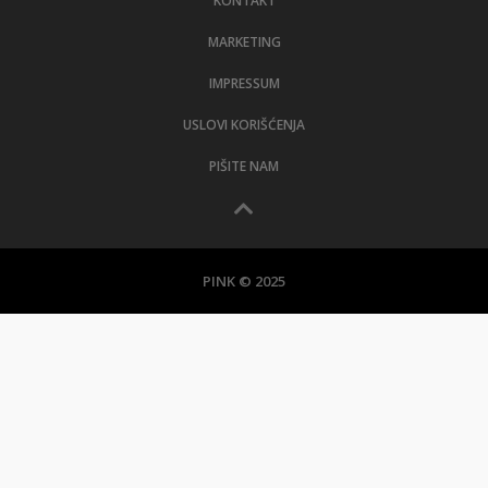
KONTAKT
MARKETING
IMPRESSUM
USLOVI KORIŠĆENJA
PIŠITE NAM
PINK © 2025