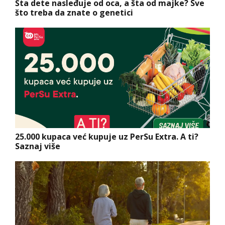
Šta dete nasleđuje od oca, a šta od majke? Sve
što treba da znate o genetici
25.000 kupaca već kupuje uz PerSu Extra. A ti?
Saznaj više