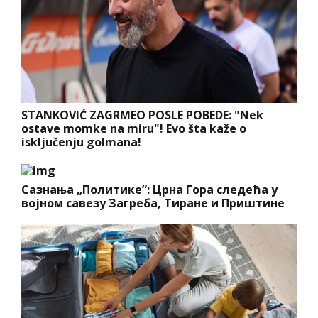
STANKOVIĆ ZAGRMEO POSLE POBEDE: "Nek
ostave momke na miru"! Evo šta kaže o
isključenju golmana!
Сазнања „Политике”: Црна Гора следећа у
војном савезу Загреба, Тиране и Приштине