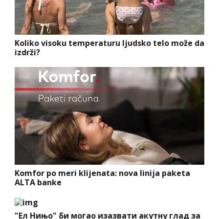
Koliko visoku temperaturu ljudsko telo može da
izdrži?
Komfor po meri klijenata: nova linija paketa
ALTA banke
"Ел Нињо" би могао изазвати акутну глад за