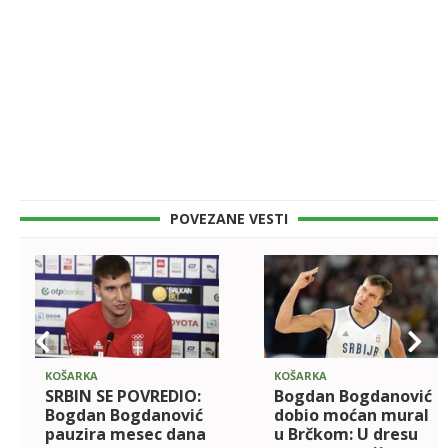
POVEZANE VESTI
KOŠARKA
KOŠARKA
SRBIN SE POVREDIO:
Bogdan Bogdanović
Bogdan Bogdanović
dobio moćan mural
pauzira mesec dana
u Brčkom: U dresu