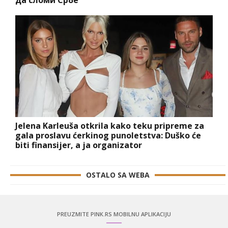
Jelena Karleuša otkrila kako teku pripreme za
gala proslavu ćerkinog punoletstva: Duško će
biti finansijer, a ja organizator
OSTALO SA WEBA
PREUZMITE PINK.RS MOBILNU APLIKACIJU