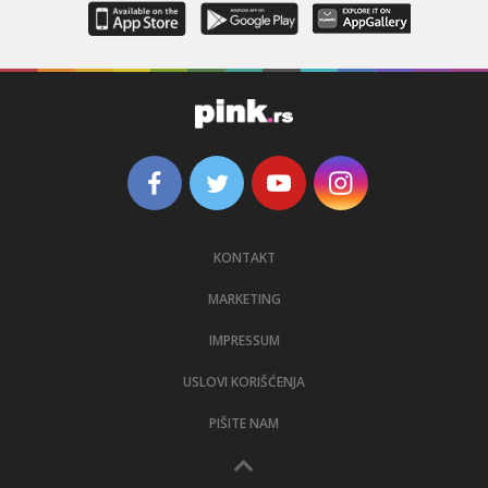
KONTAKT
MARKETING
IMPRESSUM
USLOVI KORIŠĆENJA
PIŠITE NAM