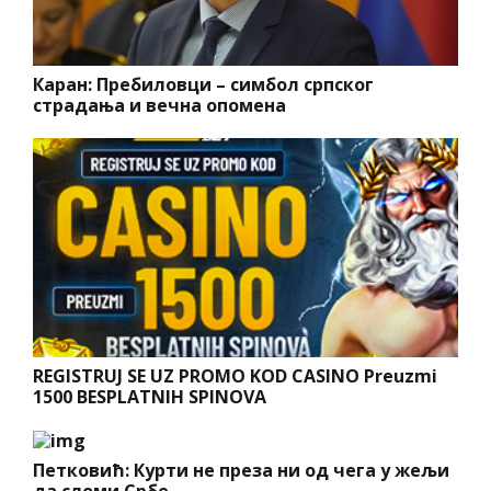
Каран: Пребиловци – симбол српског
страдања и вечна опомена
REGISTRUJ SE UZ PROMO KOD CASINO Preuzmi
1500 BESPLATNIH SPINOVA
Петковић: Курти не преза ни од чега у жељи
да сломи Србе