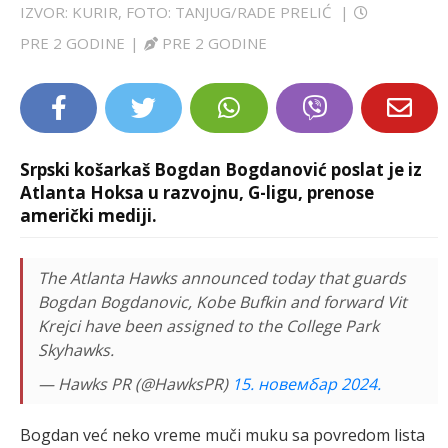
IZVOR: KURIR, FOTO: TANJUG/RADE PRELIĆ
|
LIFESTYLE
PRE 2 GODINE
|
PRE 2 GODINE
EXTRA
Srpski košarkaš Bogdan Bogdanović poslat je iz
Atlanta Hoksa u razvojnu, G-ligu, prenose
američki mediji.
The Atlanta Hawks announced today that guards
Bogdan Bogdanovic, Kobe Bufkin and forward Vit
Krejci have been assigned to the College Park
Skyhawks.
— Hawks PR (@HawksPR)
15. новембар 2024.
Bogdan već neko vreme muči muku sa povredom lista