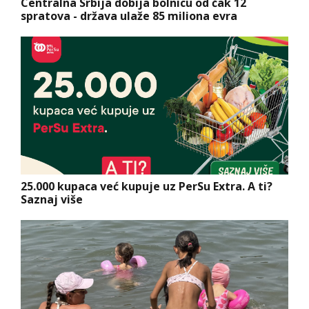
Centralna Srbija dobija bolnicu od čak 12
spratova - država ulaže 85 miliona evra
25.000 kupaca već kupuje uz PerSu Extra. A ti?
Saznaj više