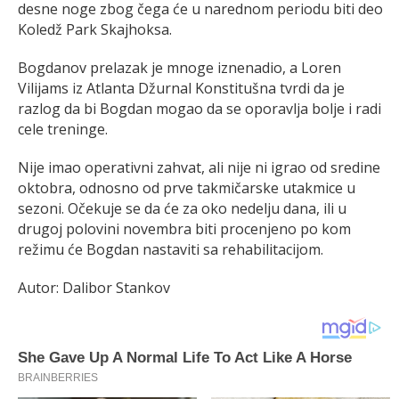
desne noge zbog čega će u narednom periodu biti deo
Koledž Park Skajhoksa.
Bogdanov prelazak je mnoge iznenadio, a Loren
Vilijams iz Atlanta Džurnal Konstitušna tvrdi da je
razlog da bi Bogdan mogao da se oporavlja bolje i radi
cele treninge.
Nije imao operativni zahvat, ali nije ni igrao od sredine
oktobra, odnosno od prve takmičarske utakmice u
sezoni. Očekuje se da će za oko nedelju dana, ili u
drugoj polovini novembra biti procenjeno po kom
režimu će Bogdan nastaviti sa rehabilitacijom.
Autor: Dalibor Stankov