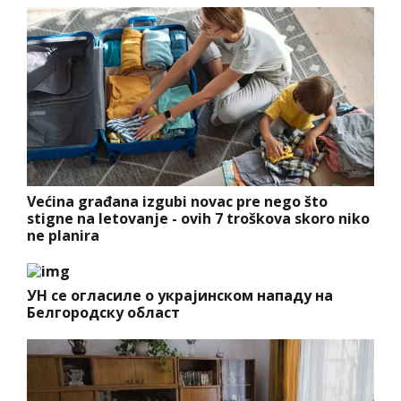
Većina građana izgubi novac pre nego što
stigne na letovanje - ovih 7 troškova skoro niko
ne planira
УН се огласиле о украјинском нападу на
Белгородску област