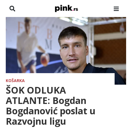
NASLOVNA
VESTI
ZADRUGA
SHOWBIZ
HRONIKA
KOŠARKA
ŠOK ODLUKA
FARMERI
ATLANTE: Bogdan
Bogdanović poslat u
TV
Razvojnu ligu
SPORT