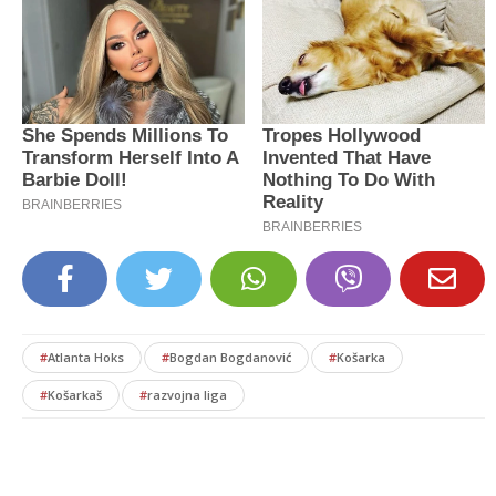
#
Atlanta Hoks
#
Bogdan Bogdanović
#
Košarka
#
Košarkaš
#
razvojna liga