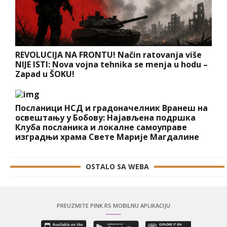
REVOLUCIJA NA FRONTU! Način ratovanja više
NIJE ISTI: Nova vojna tehnika se menja u hodu –
Zapad u ŠOKU!
Посланици НСД и градоначелник Вранеш на
освештању у Бобову: Најављена подршка
Клуба посланика и локалне самоуправе
изградњи храма Свете Марије Магдалине
OSTALO SA WEBA
PREUZMITE PINK.RS MOBILNU APLIKACIJU