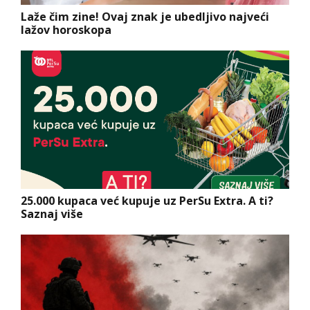
Laže čim zine! Ovaj znak je ubedljivo najveći
lažov horoskopa
25.000 kupaca već kupuje uz PerSu Extra. A ti?
Saznaj više