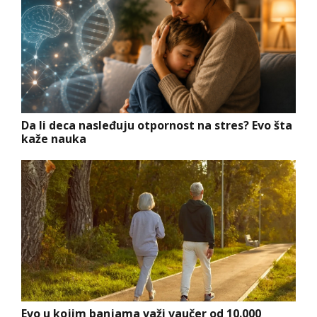
Da li deca nasleđuju otpornost na stres? Evo šta
kaže nauka
Evo u kojim banjama važi vaučer od 10.000