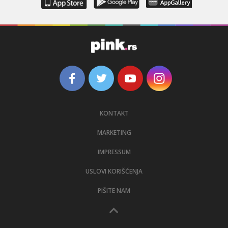
KONTAKT
MARKETING
IMPRESSUM
USLOVI KORIŠĆENJA
PIŠITE NAM