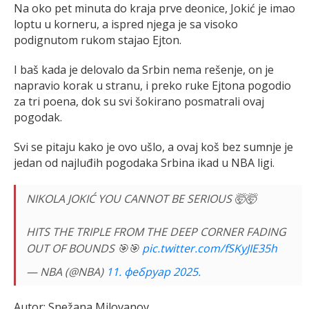
Na oko pet minuta do kraja prve deonice, Jokić je imao
loptu u korneru, a ispred njega je sa visoko
podignutom rukom stajao Ejton.
I baš kada je delovalo da Srbin nema rešenje, on je
napravio korak u stranu, i preko ruke Ejtona pogodio
za tri poena, dok su svi šokirano posmatrali ovaj
pogodak.
Svi se pitaju kako je ovo ušlo, a ovaj koš bez sumnje je
jedan od najluđih pogodaka Srbina ikad u NBA ligi.
NIKOLA JOKIĆ YOU CANNOT BE SERIOUS 🤯🤯
HITS THE TRIPLE FROM THE DEEP CORNER FADING
OUT OF BOUNDS 🎯🎯
pic.twitter.com/fSKyJIE35h
— NBA (@NBA)
11. фебруар 2025.
Autor: Snežana Milovanov