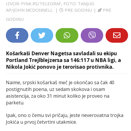
IZVOR: PINK.RS/TELEGRAF, FOTO: TANJUG
LIFESTYLE
AP/JOHN MCDONNELL
|
PRE GODINU
|
PRE
GODINU
EXTRA
Košarkaši Denver Nagetsa savladali su ekipu
Portland Trejlblejzersa sa 146:117 u NBA ligi, a
Nikola Jokić ponovo je terorisao protivnika.
Naime, srpski košarkaš meč je okončao sa čak 40
postignutih poena, uz sedam skokova i osam
asistencija, za oko 31 minut koliko je proveo na
parketu.
Ipak, ono o čemu svi pričaju, jeste neverovatna trojka
Jokića u prvoj četvrtini utakmice.