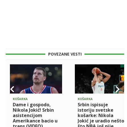
POVEZANE VESTI
KOŠARKA
KOŠARKA
Dame i gospodo,
Srbin ispisuje
Nikola Jokić! Srbin
istoriju svetske
asistencijom
košarke: Nikola
Amerikance bacio u
Jokić je uradio nešto
trans (VIDEO)
što NBA još nije