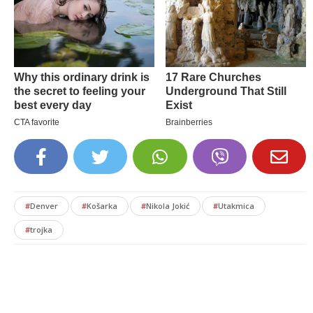
#
Denver
#
Košarka
#
Nikola Jokić
#
Utakmica
#
trojka