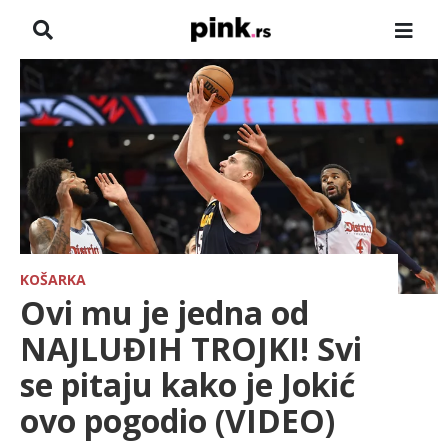
NASLOVNA
VESTI
ZADRUGA
SHOWBIZ
HRONIKA
KOŠARKA
Ovi mu je jedna od
FARMERI
NAJLUĐIH TROJKI! Svi
se pitaju kako je Jokić
TV
ovo pogodio (VIDEO)
SPORT