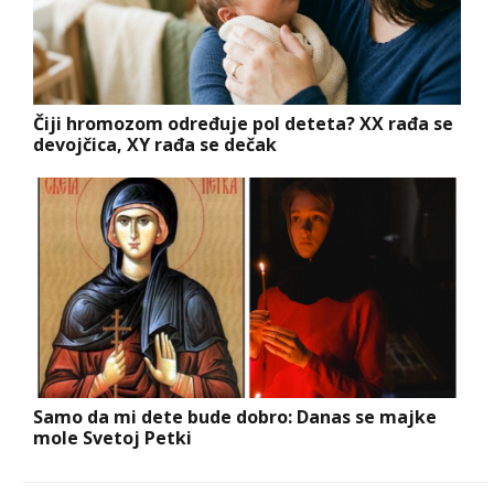
Čiji hromozom određuje pol deteta? XX rađa se
devojčica, XY rađa se dečak
Samo da mi dete bude dobro: Danas se majke
mole Svetoj Petki