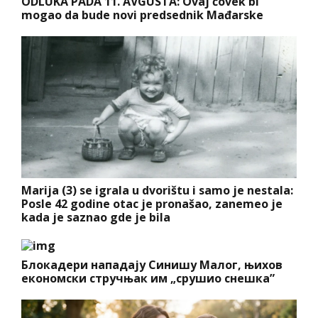
ODLUKA PADA 11. AVGUSTA: Ovaj čovek bi
mogao da bude novi predsednik Mađarske
Marija (3) se igrala u dvorištu i samo je nestala:
Posle 42 godine otac je pronašao, zanemeo je
kada je saznao gde je bila
Блокадери нападају Синишу Малог, њихов
економски стручњак им „срушио снешка”