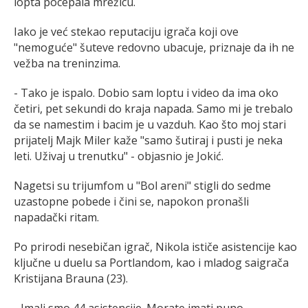
lopta pocepala mrežicu.
Iako je već stekao reputaciju igrača koji ove
"nemoguće" šuteve redovno ubacuje, priznaje da ih ne
vežba na treninzima.
- Tako je ispalo. Dobio sam loptu i video da ima oko
četiri, pet sekundi do kraja napada. Samo mi je trebalo
da se namestim i bacim je u vazduh. Kao što moj stari
prijatelj Majk Miler kaže "samo šutiraj i pusti je neka
leti. Uživaj u trenutku" - objasnio je Jokić.
Nagetsi su trijumfom u "Bol areni" stigli do sedme
uzastopne pobede i čini se, napokon pronašli
napadački ritam.
Po prirodi nesebičan igrač, Nikola ističe asistencije kao
ključne u duelu sa Portlandom, kao i mladog saigrača
Kristijana Brauna (23).
- Imali smo 44 asistencije. Morate imati puno