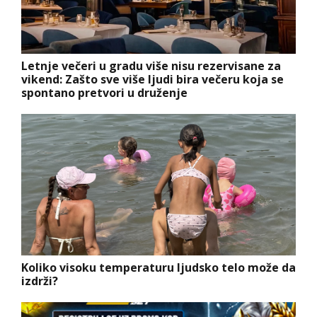
Letnje večeri u gradu više nisu rezervisane za
vikend: Zašto sve više ljudi bira večeru koja se
spontano pretvori u druženje
Koliko visoku temperaturu ljudsko telo može da
izdrži?