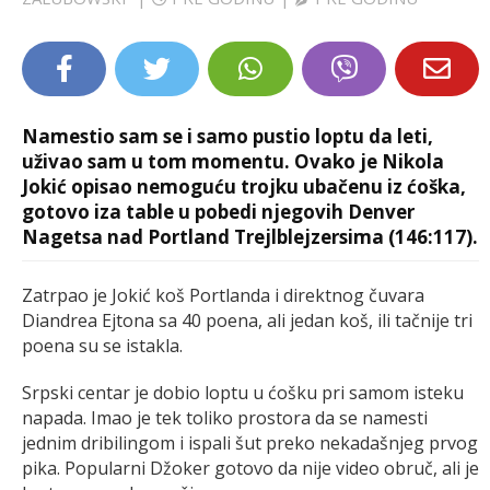
LIFESTYLE
EXTRA
Namestio sam se i samo pustio loptu da leti,
uživao sam u tom momentu. Ovako je Nikola
Jokić opisao nemoguću trojku ubačenu iz ćoška,
gotovo iza table u pobedi njegovih Denver
Nagetsa nad Portland Trejlblejzersima (146:117).
Zatrpao je Jokić koš Portlanda i direktnog čuvara
Diandrea Ejtona sa 40 poena, ali jedan koš, ili tačnije tri
poena su se istakla.
Srpski centar je dobio loptu u ćošku pri samom isteku
napada. Imao je tek toliko prostora da se namesti
jednim dribilingom i ispali šut preko nekadašnjeg prvog
pika. Popularni Džoker gotovo da nije video obruč, ali je