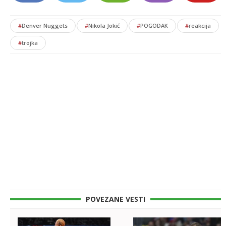
#
Denver Nuggets
#
Nikola Jokić
#
POGODAK
#
reakcija
#
trojka
POVEZANE VESTI