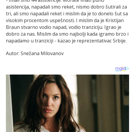
asistencija, napadali smo reket, nismo dobro šutirali za
tri, ali smo napadali reket i mislim da je to donelo šut sa
visokim procentom uspešnosti. I mislim da je Kristijan
Braun stvarno vodio napad, vodio tranziciju. Igrao je
dobro za nas. Mislim da smo najbolji kada igramo brzo i
napadamo u tranziciji - kazao je reprezentativac Srbije.
Autor: Snežana Milovanov