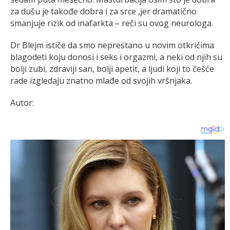
za dušu je takođe dobra i za srce ,jer dramatično
smanjuje rizik od inafarkta – reči su ovog neurologa.
Dr Blejm ističe da smo neprestano u novim otkrićima
blagodeti koju donosi i seks i orgazmi, a neki od njih su
bolji zubi, zdraviji san, bolji apetit, a ljudi koji to češće
rade izgledaju znatno mlađe od svojih vršnjaka.
Autor: