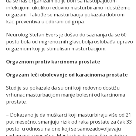
da se naš organizam bolje bori sa nastupajućom
infekcijom, ukoliko redovno masturbiramo i dostižemo
orgazam. Takođe se masturbacija pokazala dobrom
kao preventiva u odbrani od gripa.
Neurolog Stefan Evers je došao do saznanja da se 60
posto bola od migrenoznih glavobolja oslobađa upravo
orgazmom koji je stimulisan masturbacijom.
Orgazmom protiv karcinoma prostate
Orgazam leči obolevanje od karacinoma prostate
Studije su pokazale da su oni koji redovno dostižu
vrhunac masturbacijom manje bolesni od karcinoma
prostate.
– Dokazano je da muškarci koji masturbiraju više od 21
put mesečno, smanjuju rizik od raka prostate za čak 33
posto, u odnosu na one koji se samozadovoljavaju
sedam puta mesečno. Masturbacija osim što je dobra