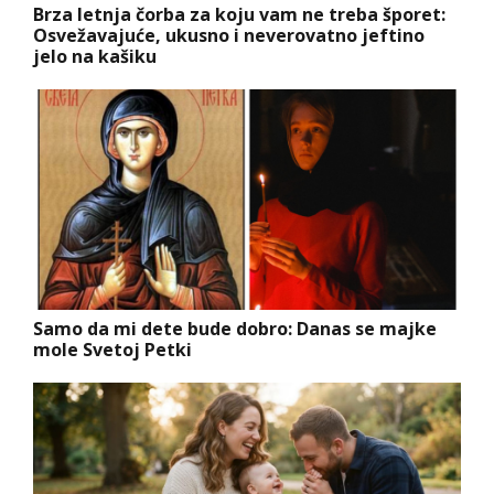
Brza letnja čorba za koju vam ne treba šporet:
Osvežavajuće, ukusno i neverovatno jeftino
jelo na kašiku
Samo da mi dete bude dobro: Danas se majke
mole Svetoj Petki