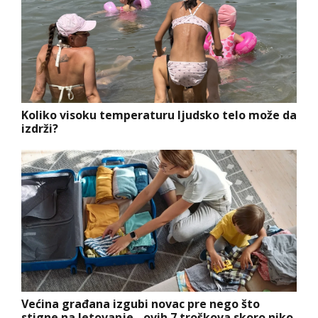
Koliko visoku temperaturu ljudsko telo može da
izdrži?
Većina građana izgubi novac pre nego što
stigne na letovanje - ovih 7 troškova skoro niko