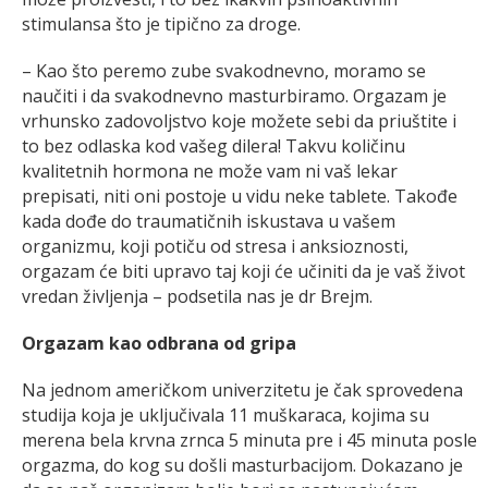
stimulansa što je tipično za droge.
– Kao što peremo zube svakodnevno, moramo se
naučiti i da svakodnevno masturbiramo. Orgazam je
vrhunsko zadovoljstvo koje možete sebi da priuštite i
to bez odlaska kod vašeg dilera! Takvu količinu
kvalitetnih hormona ne može vam ni vaš lekar
prepisati, niti oni postoje u vidu neke tablete. Takođe
kada dođe do traumatičnih iskustava u vašem
organizmu, koji potiču od stresa i anksioznosti,
orgazam će biti upravo taj koji će učiniti da je vaš život
vredan življenja – podsetila nas je dr Brejm.
Orgazam kao odbrana od gripa
Na jednom američkom univerzitetu je čak sprovedena
studija koja je uključivala 11 muškaraca, kojima su
merena bela krvna zrnca 5 minuta pre i 45 minuta posle
orgazma, do kog su došli masturbacijom. Dokazano je