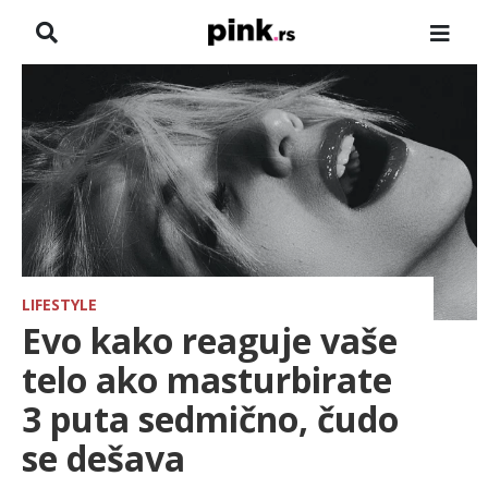
NASLOVNA
VESTI
ZADRUGA
SHOWBIZ
HRONIKA
LIFESTYLE
Evo kako reaguje vaše
FARMERI
telo ako masturbirate
3 puta sedmično, čudo
TV
se dešava
SPORT