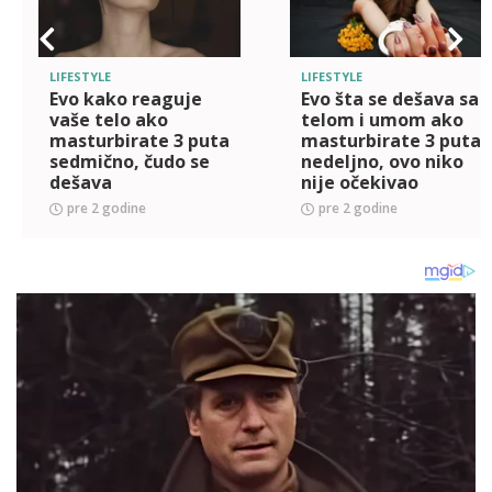
LIFESTYLE
LIFESTYLE
Evo kako reaguje
Evo šta se dešava sa
vaše telo ako
telom i umom ako
masturbirate 3 puta
masturbirate 3 puta
sedmično, čudo se
nedeljno, ovo niko
dešava
nije očekivao
pre 2 godine
pre 2 godine