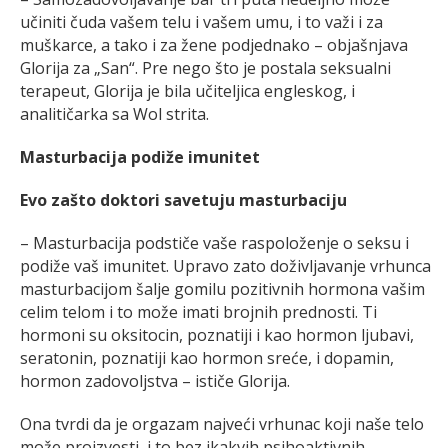
učiniti čuda vašem telu i vašem umu, i to važi i za
muškarce, a tako i za žene podjednako – objašnjava
Glorija za „San“. Pre nego što je postala seksualni
terapeut, Glorija je bila učiteljica engleskog, i
analitičarka sa Wol strita.
Masturbacija podiže imunitet
Evo zašto doktori savetuju masturbaciju
– Masturbacija podstiče vaše raspoloženje o seksu i
podiže vaš imunitet. Upravo zato doživljavanje vrhunca
masturbacijom šalje gomilu pozitivnih hormona vašim
celim telom i to može imati brojnih prednosti. Ti
hormoni su oksitocin, poznatiji i kao hormon ljubavi,
seratonin, poznatiji kao hormon sreće, i dopamin,
hormon zadovoljstva – ističe Glorija.
Ona tvrdi da je orgazam najveći vrhunac koji naše telo
može proizvesti, i to bez ikakvih psihoaktivnih