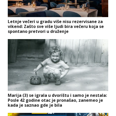
Letnje večeri u gradu više nisu rezervisane za
vikend: Zašto sve više ljudi bira večeru koja se
spontano pretvori u druženje
Marija (3) se igrala u dvorištu i samo je nestala:
Posle 42 godine otac je pronašao, zanemeo je
kada je saznao gde je bila