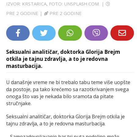
IZVOR: KRSTARICA, FOTO: UNSPLASH.COM
|
LIFESTYLE
PRE 2 GODINE
|
PRE 2 GODINE
EXTRA
Seksualni analitičar, doktorka Glorija Brejm
otkila je tajnu zdravlja, a to je redovna
masturbacija.
U današnje vreme ne bi trebalo tabu teme više uopšte
da postoje, pa tako krećemo sa razotkrivanjem svega
onoga što vas je nekada bilo sramota da pitate
stručnjake.
Seksualni analitičar, doktorka Glorija Brejm otkila je
tajnu zdravlja, a to je redovna masturbacija.
– Samozadovoljavanje bar tri puta nedeljno može