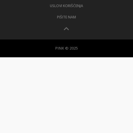
USLOVI KORIŠĆENJA
PIŠITE NAM
PINK © 2025