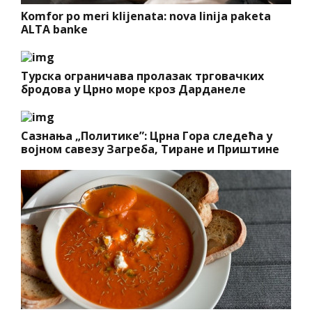
Komfor po meri klijenata: nova linija paketa
ALTA banke
Турска ограничава пролазак трговачких
бродова у Црно море кроз Дарданеле
Сазнања „Политике”: Црна Гора следећа у
војном савезу Загреба, Тиране и Приштине