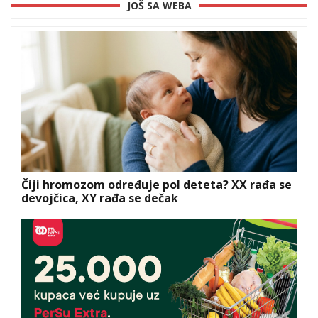
JOŠ SA WEBA
Čiji hromozom određuje pol deteta? XX rađa se
devojčica, XY rađa se dečak