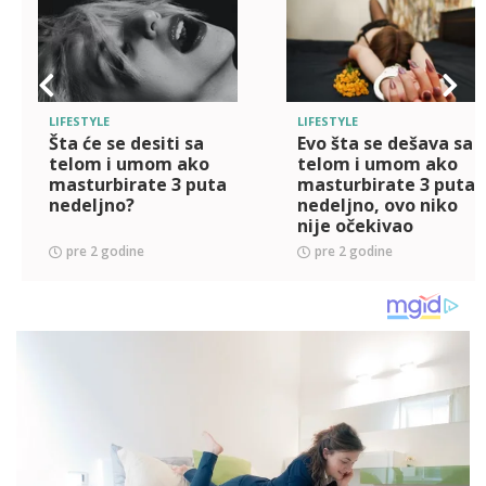
LIFESTYLE
LIFESTYLE
Šta će se desiti sa
Evo šta se dešava sa
telom i umom ako
telom i umom ako
masturbirate 3 puta
masturbirate 3 puta
nedeljno?
nedeljno, ovo niko
nije očekivao
pre 2 godine
pre 2 godine