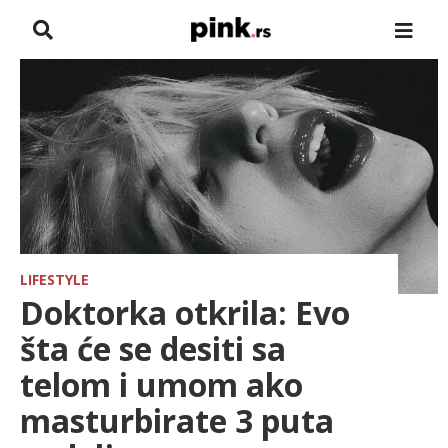
NASLOVNA
VESTI
ZADRUGA
SHOWBIZ
HRONIKA
LIFESTYLE
Doktorka otkrila: Evo
FARMERI
šta će se desiti sa
telom i umom ako
TV
masturbirate 3 puta
SPORT