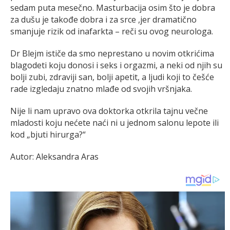
sedam puta mesečno. Masturbacija osim što je dobra
za dušu je takođe dobra i za srce ,jer dramatično
smanjuje rizik od inafarkta – reči su ovog neurologa.
Dr Blejm ističe da smo neprestano u novim otkrićima
blagodeti koju donosi i seks i orgazmi, a neki od njih su
bolji zubi, zdraviji san, bolji apetit, a ljudi koji to češće
rade izgledaju znatno mlađe od svojih vršnjaka.
Nije li nam upravo ova doktorka otkrila tajnu večne
mladosti koju nećete naći ni u jednom salonu lepote ili
kod „bjuti hirurga?“
Autor: Aleksandra Aras