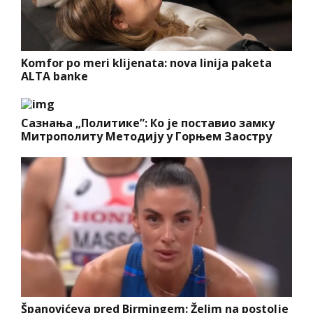
Komfor po meri klijenata: nova linija paketa
ALTA banke
Сазнања „Политике”: Ко је поставио замку
Митрополиту Методију у Горњем Заостру
Španovićeva pred Birmingem: Želim na postolje