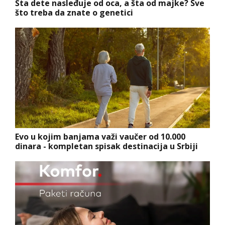
Šta dete nasleđuje od oca, a šta od majke? Sve
što treba da znate o genetici
Evo u kojim banjama važi vaučer od 10.000
dinara - kompletan spisak destinacija u Srbiji