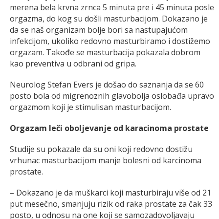
merena bela krvna zrnca 5 minuta pre i 45 minuta posle
orgazma, do kog su došli masturbacijom. Dokazano je
da se naš organizam bolje bori sa nastupajućom
infekcijom, ukoliko redovno masturbiramo i dostižemo
orgazam. Takođe se masturbacija pokazala dobrom
kao preventiva u odbrani od gripa.
Neurolog Stefan Evers je došao do saznanja da se 60
posto bola od migrenoznih glavobolja oslobađa upravo
orgazmom koji je stimulisan masturbacijom.
Orgazam leči oboljevanje od karacinoma prostate
Studije su pokazale da su oni koji redovno dostižu
vrhunac masturbacijom manje bolesni od karcinoma
prostate.
– Dokazano je da muškarci koji masturbiraju više od 21
put mesečno, smanjuju rizik od raka prostate za čak 33
posto, u odnosu na one koji se samozadovoljavaju