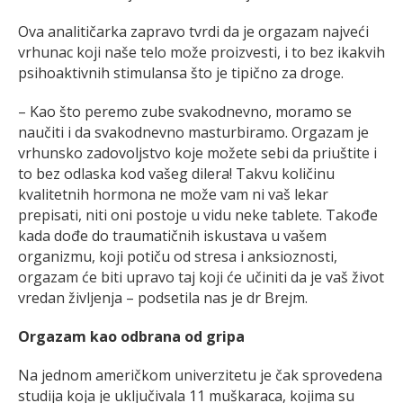
Ova analitičarka zapravo tvrdi da je orgazam najveći
vrhunac koji naše telo može proizvesti, i to bez ikakvih
psihoaktivnih stimulansa što je tipično za droge.
– Kao što peremo zube svakodnevno, moramo se
naučiti i da svakodnevno masturbiramo. Orgazam je
vrhunsko zadovoljstvo koje možete sebi da priuštite i
to bez odlaska kod vašeg dilera! Takvu količinu
kvalitetnih hormona ne može vam ni vaš lekar
prepisati, niti oni postoje u vidu neke tablete. Takođe
kada dođe do traumatičnih iskustava u vašem
organizmu, koji potiču od stresa i anksioznosti,
orgazam će biti upravo taj koji će učiniti da je vaš život
vredan življenja – podsetila nas je dr Brejm.
Orgazam kao odbrana od gripa
Na jednom američkom univerzitetu je čak sprovedena
studija koja je uključivala 11 muškaraca, kojima su