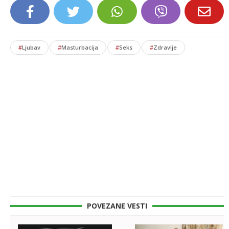
#
Ljubav
#
Masturbacija
#
Seks
#
Zdravlje
POVEZANE VESTI