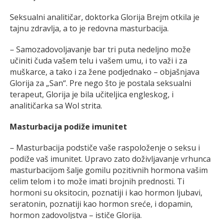
Seksualni analitičar, doktorka Glorija Brejm otkila je
tajnu zdravlja, a to je redovna masturbacija.
– Samozadovoljavanje bar tri puta nedeljno može
učiniti čuda vašem telu i vašem umu, i to važi i za
muškarce, a tako i za žene podjednako – objašnjava
Glorija za „San“. Pre nego što je postala seksualni
terapeut, Glorija je bila učiteljica engleskog, i
analitičarka sa Wol strita.
Masturbacija podiže imunitet
– Masturbacija podstiče vaše raspoloženje o seksu i
podiže vaš imunitet. Upravo zato doživljavanje vrhunca
masturbacijom šalje gomilu pozitivnih hormona vašim
celim telom i to može imati brojnih prednosti. Ti
hormoni su oksitocin, poznatiji i kao hormon ljubavi,
seratonin, poznatiji kao hormon sreće, i dopamin,
hormon zadovoljstva – ističe Glorija.