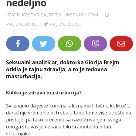
nedeljno
LIFESTYLE
IZVOR: KRSTARICA, FOTO: UNSPLASH.COM
|
EXTRA
PRE 2 GODINE
|
PRE 2 GODINE
Seksualni analitičar, doktorka Glorija Brejm
otkila je tajnu zdravlja, a to je redovna
masturbacija.
Koliko je zdrava masturbacija?
Svi znamo da jeste korisna, ali znamo li tačno koliko? U
današnje vreme ne bi trebalo tabu teme više uopšte da
postoje, pa tako krećemo sa razotkrivanjem svega
onoga što vas je nekada bilo sramota da pitate
stručnjake.