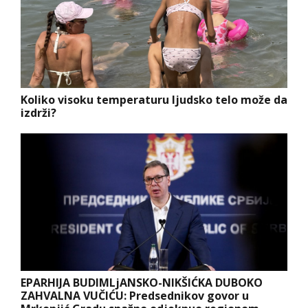
Koliko visoku temperaturu ljudsko telo može da
izdrži?
EPARHIJA BUDIMLjANSKO-NIKŠIĆKA DUBOKO
ZAHVALNA VUČIĆU: Predsednikov govor u