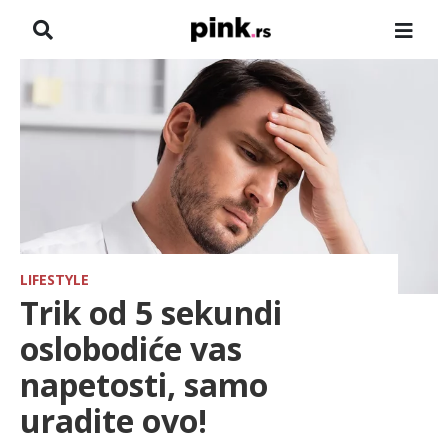
NASLOVNA
VESTI
ZADRUGA
SHOWBIZ
HRONIKA
LIFESTYLE
Trik od 5 sekundi
FARMERI
oslobodiće vas
napetosti, samo
TV
uradite ovo!
SPORT