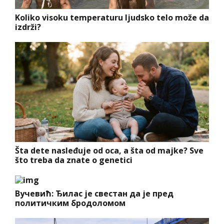
Koliko visoku temperaturu ljudsko telo može da
izdrži?
Šta dete nasleđuje od oca, a šta od majke? Sve
što treba da znate o genetici
Вучевић: Ђилас је свестан да је пред
политичким бродоломом