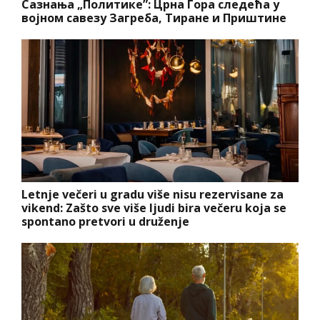
Сазнања „Политике”: Црна Гора следећа у
војном савезу Загреба, Тиране и Приштине
Letnje večeri u gradu više nisu rezervisane za
vikend: Zašto sve više ljudi bira večeru koja se
spontano pretvori u druženje