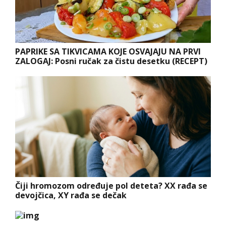
PAPRIKE SA TIKVICAMA KOJE OSVAJAJU NA PRVI
ZALOGAJ: Posni ručak za čistu desetku (RECEPT)
Čiji hromozom određuje pol deteta? XX rađa se
devojčica, XY rađa se dečak