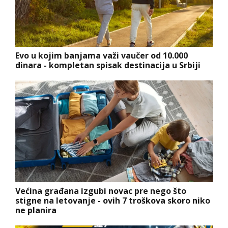
Evo u kojim banjama važi vaučer od 10.000
dinara - kompletan spisak destinacija u Srbiji
Većina građana izgubi novac pre nego što
stigne na letovanje - ovih 7 troškova skoro niko
ne planira