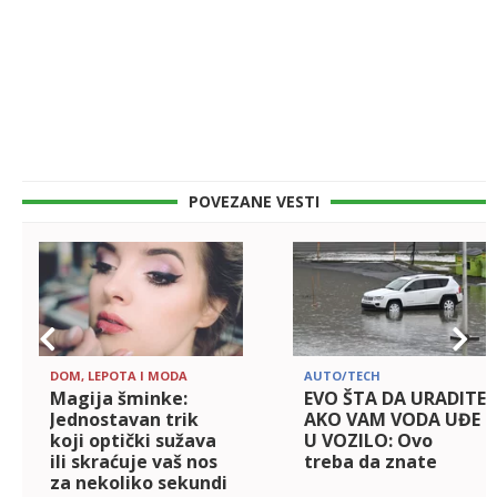
POVEZANE VESTI
DOM, LEPOTA I MODA
AUTO/TECH
Magija šminke:
EVO ŠTA DA URADITE
Jednostavan trik
AKO VAM VODA UĐE
koji optički sužava
U VOZILO: Ovo
ili skraćuje vaš nos
treba da znate
za nekoliko sekundi