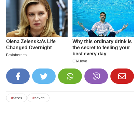
#
Stres
#
saveti