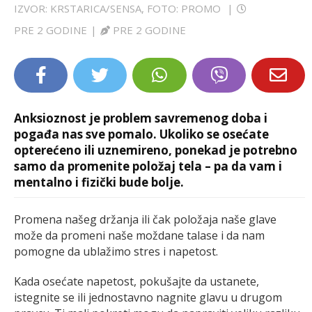
IZVOR: KRSTARICA/SENSA, FOTO: PROMO
|
LIFESTYLE
PRE 2 GODINE
|
PRE 2 GODINE
EXTRA
Anksioznost je problem savremenog doba i
pogađa nas sve pomalo. Ukoliko se osećate
opterećeno ili uznemireno, ponekad je potrebno
samo da promenite položaj tela – pa da vam i
mentalno i fizički bude bolje.
Promena našeg držanja ili čak položaja naše glave
može da promeni naše moždane talase i da nam
pomogne da ublažimo stres i napetost.
Kada osećate napetost, pokušajte da ustanete,
istegnite se ili jednostavno nagnite glavu u drugom