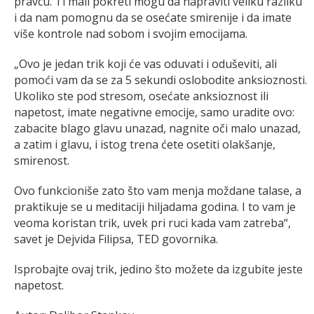
pravcu. Ti mali pokreti mogu da napraviti veliku razliku
i da nam pomognu da se osećate smirenije i da imate
više kontrole nad sobom i svojim emocijama.
„Ovo je jedan trik koji će vas oduvati i oduševiti, ali
pomoći vam da se za 5 sekundi oslobodite anksioznosti.
Ukoliko ste pod stresom, osećate anksioznost ili
napetost, imate negativne emocije, samo uradite ovo:
zabacite blago glavu unazad, nagnite oči malo unazad,
a zatim i glavu, i istog trena ćete osetiti olakšanje,
smirenost.
Ovo funkcioniše zato što vam menja moždane talase, a
praktikuje se u meditaciji hiljadama godina. I to vam je
veoma koristan trik, uvek pri ruci kada vam zatreba“,
savet je Dejvida Filipsa, TED govornika.
Isprobajte ovaj trik, jedino što možete da izgubite jeste
napetost.