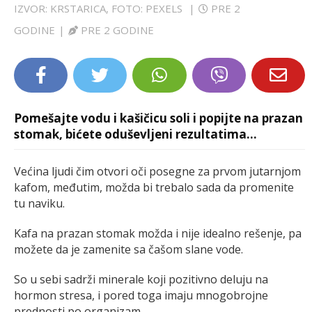
IZVOR: KRSTARICA, FOTO: PEXELS
|
PRE 2
LIFESTYLE
GODINE
|
PRE 2 GODINE
EXTRA
Pomešajte vodu i kašičicu soli i popijte na prazan
stomak, bićete oduševljeni rezultatima…
Većina ljudi čim otvori oči posegne za prvom jutarnjom
kafom, međutim, možda bi trebalo sada da promenite
tu naviku.
Kafa na prazan stomak možda i nije idealno rešenje, pa
možete da je zamenite sa čašom slane vode.
So u sebi sadrži minerale koji pozitivno deluju na
hormon stresa, i pored toga imaju mnogobrojne
prednosti po organizam.