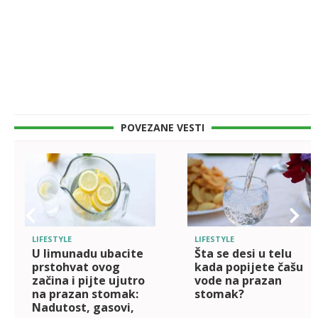
POVEZANE VESTI
LIFESTYLE
LIFESTYLE
U limunadu ubacite
Šta se desi u telu
prstohvat ovog
kada popijete čašu
začina i pijte ujutro
vode na prazan
na prazan stomak:
stomak?
Nadutost, gasovi,