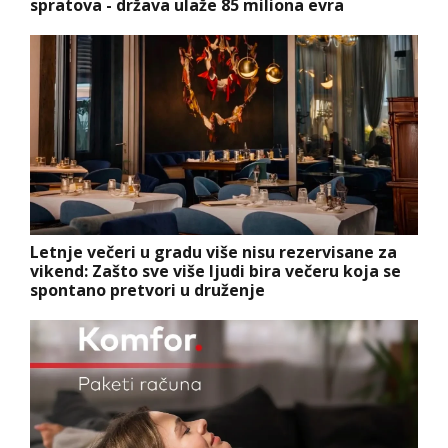
spratova - država ulaže 85 miliona evra
Letnje večeri u gradu više nisu rezervisane za
vikend: Zašto sve više ljudi bira večeru koja se
spontano pretvori u druženje