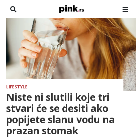
NASLOVNA
VESTI
ZADRUGA
SHOWBIZ
HRONIKA
LIFESTYLE
Niste ni slutili koje tri
FARMERI
stvari će se desiti ako
popijete slanu vodu na
TV
prazan stomak
SPORT