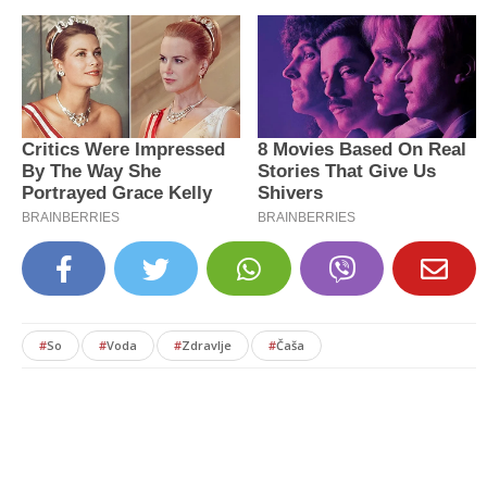
#
So
#
Voda
#
Zdravlje
#
Čaša