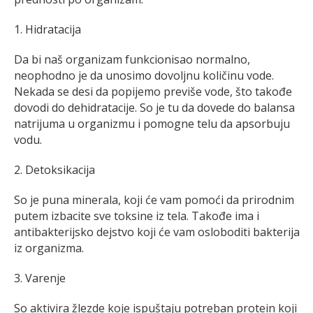
1. Hidratacija
Da bi naš organizam funkcionisao normalno,
neophodno je da unosimo dovoljnu količinu vode.
Nekada se desi da popijemo previše vode, što takođe
dovodi do dehidratacije. So je tu da dovede do balansa
natrijuma u organizmu i pomogne telu da apsorbuju
vodu.
2. Detoksikacija
So je puna minerala, koji će vam pomoći da prirodnim
putem izbacite sve toksine iz tela. Takođe ima i
antibakterijsko dejstvo koji će vam osloboditi bakterija
iz organizma.
3. Varenje
So aktivira žlezde koje ispuštaju potreban protein koji