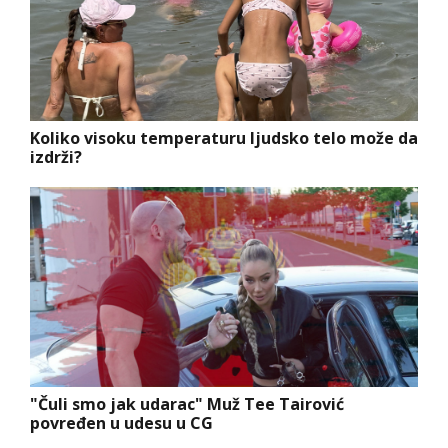
Koliko visoku temperaturu ljudsko telo može da
izdrži?
"Čuli smo jak udarac" Muž Tee Tairović
povređen u udesu u CG