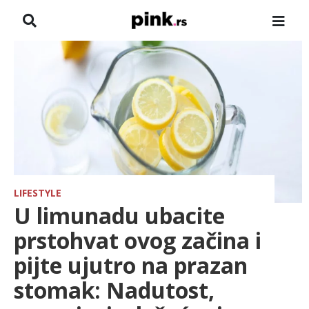
NASLOVNA
VESTI
ZADRUGA
SHOWBIZ
HRONIKA
LIFESTYLE
U limunadu ubacite
FARMERI
prstohvat ovog začina i
pijte ujutro na prazan
TV
stomak: Nadutost,
SPORT