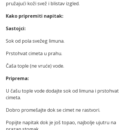
pružajući koži svež i blistav izgled.
Kako pripremiti napitak:
Sastojci:
Sok od pola svežeg limuna.
Prstohvat cimeta u prahu.
Čaša tople (ne vruće) vode.
Priprema:
U čašu tople vode dodajte sok od limuna i prstohvat
cimeta.
Dobro promešajte dok se cimet ne rastvori.
Popijte napitak dok je još topao, najbolje ujutru na
prazan stomak.