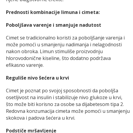
Prednosti kombinacije limuna i cimeta:
Poboljšava varenje i smanjuje nadutost
Cimet se tradicionalno koristi za poboljšanje varenja i
može pomoći u smanjenju nadimanja i nelagodnosti
nakon obroka. Limun stimuliše proizvodnju
hlorovodonične kiseline, što dodatno podržava
efikasno varenje.
Reguliše nivo šećera u krvi
Cimet je poznat po svojoj sposobnosti da poboljša
osetljivost na insulin i stabilizuje nivo glukoze u krvi,
što može biti korisno za osobe sa dijabetesom tipa 2.
Redovna konzumacija cimeta može pomoći u smanjenju
skokova i padova šećera u krvi.
Podstiče mršavljenje