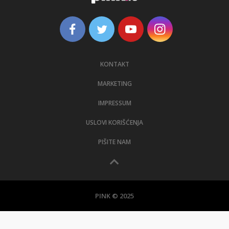
KONTAKT
MARKETING
IMPRESSUM
USLOVI KORIŠĆENJA
PIŠITE NAM
PINK © 2025