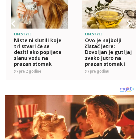
LIFESTYLE
LIFESTYLE
Niste ni slutili koje
Ovo je najbolji
tri stvari će se
čistač jetre:
desiti ako popijete
Dovoljan je gutljaj
slanu vodu na
svako jutro na
prazan stomak
prazan stomak i
creva će raditi kao
pre 2 godine
pre godinu
sat