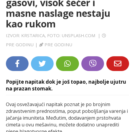
gasovi, visok šećer i
LIFESTYLE
masne naslage nestaju
kao rukom
EXTRA
IZVOR: KRSTARICA, FOTO: UNSPLASH.COM
|
PRE GODINU
|
PRE GODINU
Popijte napitak dok je još topao, najbolje ujutru
na prazan stomak.
Ovaj osvežavajući napitak poznat je po brojnim
zdravstvenim prednostima, poput poboljšanja varenja i
jačanja imuniteta. Međutim, dodavanjem prstohvata
cimeta u ovu mešavinu, možete dodatno unaprediti
njene blagotvorne efekte.