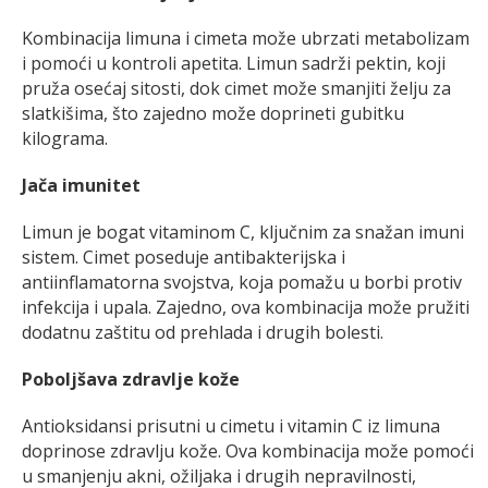
Kombinacija limuna i cimeta može ubrzati metabolizam
i pomoći u kontroli apetita. Limun sadrži pektin, koji
pruža osećaj sitosti, dok cimet može smanjiti želju za
slatkišima, što zajedno može doprineti gubitku
kilograma.
Jača imunitet
Limun je bogat vitaminom C, ključnim za snažan imuni
sistem. Cimet poseduje antibakterijska i
antiinflamatorna svojstva, koja pomažu u borbi protiv
infekcija i upala. Zajedno, ova kombinacija može pružiti
dodatnu zaštitu od prehlada i drugih bolesti.
Poboljšava zdravlje kože
Antioksidansi prisutni u cimetu i vitamin C iz limuna
doprinose zdravlju kože. Ova kombinacija može pomoći
u smanjenju akni, ožiljaka i drugih nepravilnosti,