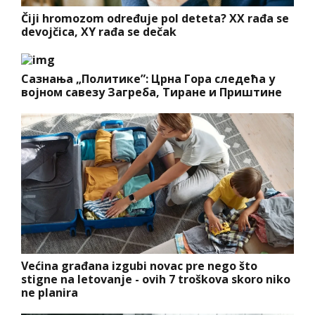
Čiji hromozom određuje pol deteta? XX rađa se
devojčica, XY rađa se dečak
Сазнања „Политике”: Црна Гора следећа у
војном савезу Загреба, Тиране и Приштине
Većina građana izgubi novac pre nego što
stigne na letovanje - ovih 7 troškova skoro niko
ne planira