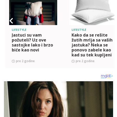
LIFESTYLE
LIFESTYLE
Jastuci su vam
Kako da se rešite
požuteli? Uz ove
žutih mrlja sa vaših
sastojke lako i brzo
jastuka? Neka se
biće kao novi
ponovo zabele kao
kad su tek kupljeni
pre 2 godine
pre 2 godine