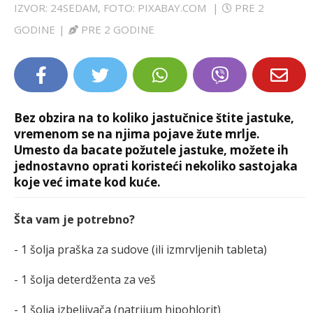
IZVOR: 24SEDAM, FOTO: PIXABAY.COM
|
PRE 2
LIFESTYLE
GODINE
|
PRE 2 GODINE
EXTRA
Bez obzira na to koliko jastučnice štite jastuke,
vremenom se na njima pojave žute mrlje.
Umesto da bacate požutele jastuke, možete ih
jednostavno oprati koristeći nekoliko sastojaka
koje već imate kod kuće.
Šta vam je potrebno?
- 1 šolja praška za sudove (ili izmrvljenih tableta)
- 1 šolja deterdženta za veš
- 1 šolja izbeljivača (natrijum hipohlorit)