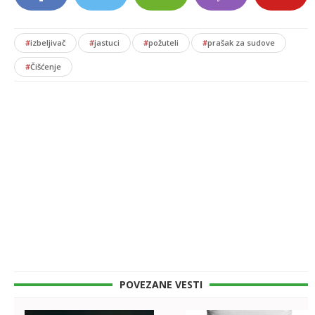
#
izbeljivač
#
jastuci
#
požuteli
#
prašak za sudove
#
Čišćenje
POVEZANE VESTI