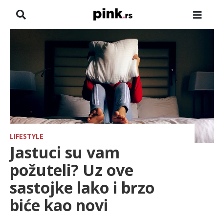
NASLOVNA
VESTI
ZADRUGA
SHOWBIZ
HRONIKA
LIFESTYLE
Jastuci su vam
FARMERI
požuteli? Uz ove
sastojke lako i brzo
TV
biće kao novi
SPORT