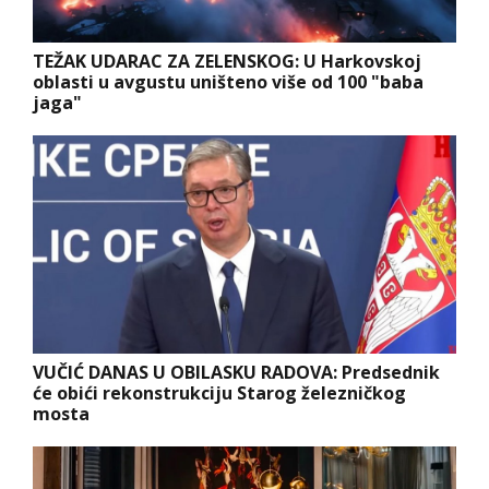
TEŽAK UDARAC ZA ZELENSKOG: U Harkovskoj
oblasti u avgustu uništeno više od 100 "baba
jaga"
VUČIĆ DANAS U OBILASKU RADOVA: Predsednik
će obići rekonstrukciju Starog železničkog
mosta