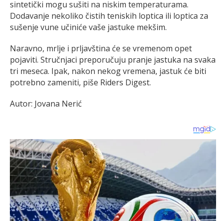
sintetički mogu sušiti na niskim temperaturama.
Dodavanje nekoliko čistih teniskih loptica ili loptica za
sušenje vune učiniće vaše jastuke mekšim.
Naravno, mrlje i prljavština će se vremenom opet
pojaviti. Stručnjaci preporučuju pranje jastuka na svaka
tri meseca. Ipak, nakon nekog vremena, jastuk će biti
potrebno zameniti, piše Riders Digest.
Autor: Jovana Nerić